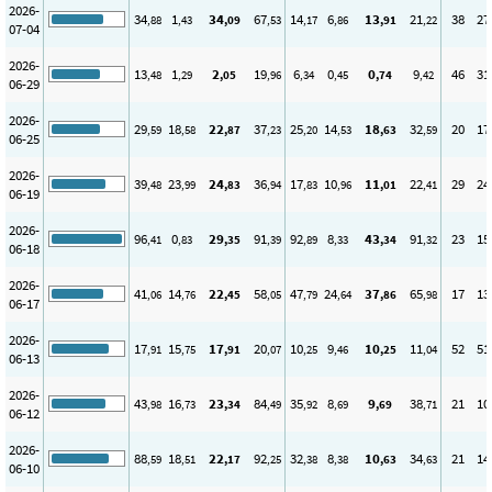
2026-
34
1
34
67
14
6
13
21
38
27
,88
,43
,09
,53
,17
,86
,91
,22
07-04
2026-
13
1
2
19
6
0
0
9
46
31
,48
,29
,05
,96
,34
,45
,74
,42
06-29
2026-
29
18
22
37
25
14
18
32
20
17
,59
,58
,87
,23
,20
,53
,63
,59
06-25
2026-
39
23
24
36
17
10
11
22
29
24
,48
,99
,83
,94
,83
,96
,01
,41
06-19
2026-
96
0
29
91
92
8
43
91
23
15
,41
,83
,35
,39
,89
,33
,34
,32
06-18
2026-
41
14
22
58
47
24
37
65
17
13
,06
,76
,45
,05
,79
,64
,86
,98
06-17
2026-
17
15
17
20
10
9
10
11
52
51
,91
,75
,91
,07
,25
,46
,25
,04
06-13
2026-
43
16
23
84
35
8
9
38
21
10
,98
,73
,34
,49
,92
,69
,69
,71
06-12
2026-
88
18
22
92
32
8
10
34
21
14
,59
,51
,17
,25
,38
,38
,63
,63
06-10