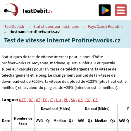
TestDebit
.fr
TestDebit.fr
→
Statistiques par hostname
→
Pays Czech Republic
→
Hostname profinetworks.cz
Test de vitesse Internet Profinetworks.cz
Statistiques de test de vitesse Internet pour le nom d'hôte
profinetworks.cz. Moyenne, médiane, quartile inférieur et quartile
supérieur calculés pour la vitesse de téléchargement, la vitesse de
téléchargement et le ping. Le changement annuel de la vitesse de
download est de +255%, la vitesse de upload de +123% (plus haut est le
meilleur) et la valeur du ping est de +25% (inférieur est le meilleur).
Langue:
NET
,
DE
,
AT
,
ES
,
IT
,
HU
,
PL
,
SK
,
UK
,
RO
,
CZ
Download (Mbits)
Upload (Mbits)
Pi
Nombre de
Date
AVG
Q1
Median
Q3
AVG
Q1
Median
Q3
AVG
Q1
tests