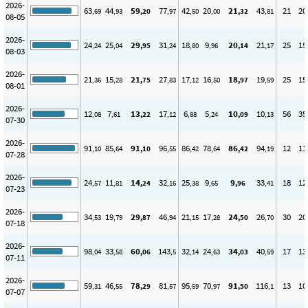
2026-
63
44
59
77
42
20
21
43
21
20
,69
,93
,20
,97
,50
,00
,32
,81
08-05
2026-
24
25
29
31
18
9
20
21
25
15
,24
,04
,95
,24
,80
,96
,14
,17
08-03
2026-
21
15
21
27
17
16
18
19
25
15
,36
,28
,75
,83
,12
,50
,97
,59
08-01
2026-
12
7
13
17
6
5
10
10
56
35
,08
,61
,22
,12
,88
,24
,09
,13
07-30
2026-
91
85
91
96
86
78
86
94
12
11
,10
,64
,10
,55
,42
,64
,42
,19
07-28
2026-
24
11
14
32
25
9
9
33
18
12
,57
,81
,24
,16
,38
,65
,96
,41
07-23
2026-
34
19
29
46
21
17
24
26
30
20
,53
,79
,87
,94
,15
,28
,50
,70
07-18
2026-
98
33
60
143
32
24
34
40
17
13
,04
,58
,06
,5
,14
,63
,03
,59
07-11
2026-
59
46
78
81
95
70
91
116
13
10
,31
,55
,29
,57
,59
,97
,50
,1
07-07