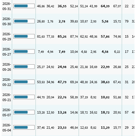
2026-
46
36
36
52
51
41
64
67
22
21
,86
,42
,55
,14
,24
,99
,39
,07
05-31
2026-
26
1
2
39
10
2
5
15
79
32
,80
,76
,78
,83
,57
,93
,58
,72
05-30
2026-
81
77
85
87
62
48
57
74
15
14
,63
,33
,26
,74
,92
,36
,86
,95
05-29
2026-
7
4
7
10
4
2
4
6
17
17
,49
,94
,49
,04
,58
,95
,58
,22
05-27
2026-
25
24
24
25
21
16
22
26
25
22
,27
,92
,98
,48
,38
,69
,99
,88
05-26
2026-
53
34
47
69
48
24
38
67
31
28
,53
,96
,79
,24
,30
,35
,63
,41
05-22
2026-
44
20
22
58
37
8
10
51
32
17
,70
,04
,76
,39
,19
,92
,02
,88
05-21
2026-
13
12
13
14
18
16
18
20
57
48
,28
,50
,28
,06
,72
,52
,72
,91
05-07
2026-
37
21
23
46
12
8
11
15
29
20
,45
,40
,53
,54
,63
,82
,29
,77
05-04