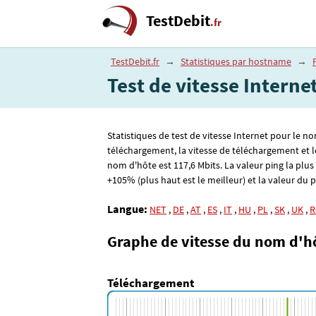
TestDebit
.fr
TestDebit.fr
→
Statistiques par hostname
→
Test de vitesse Intern
Statistiques de test de vitesse Internet pour le n
téléchargement, la vitesse de téléchargement et l
nom d'hôte est 117
,6
Mbits. La valeur ping la plu
+105% (plus haut est le meilleur) et la valeur du p
Langue:
NET
,
DE
,
AT
,
ES
,
IT
,
HU
,
PL
,
SK
,
UK
,
R
Graphe de vitesse du nom d'h
Téléchargement