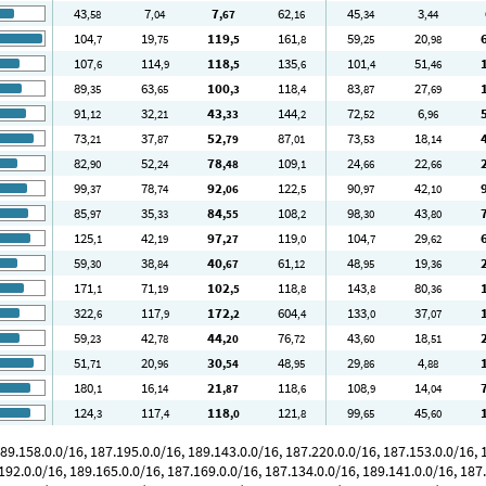
43
7
7
62
45
3
,58
,04
,67
,16
,34
,44
104
19
119
161
59
20
,7
,75
,5
,8
,25
,98
107
114
118
135
101
51
,6
,9
,5
,6
,4
,46
89
63
100
118
83
27
,35
,65
,3
,4
,87
,69
91
32
43
144
72
6
,12
,21
,33
,2
,52
,96
73
37
52
87
73
18
,21
,87
,79
,01
,53
,14
82
52
78
109
24
22
,90
,24
,48
,1
,66
,66
99
78
92
122
90
42
,37
,74
,06
,5
,97
,10
85
35
84
108
98
43
,97
,33
,55
,2
,30
,80
125
42
97
119
104
29
,1
,19
,27
,0
,7
,62
59
38
40
61
48
19
,30
,84
,67
,12
,95
,36
171
71
102
118
143
80
,1
,19
,5
,8
,8
,36
322
117
172
604
133
37
,6
,9
,2
,4
,0
,07
59
42
44
76
43
18
,23
,78
,20
,72
,60
,51
51
20
30
48
29
4
,71
,96
,54
,95
,86
,88
180
16
21
118
108
14
,1
,14
,87
,6
,9
,04
124
117
118
121
99
45
,3
,4
,0
,8
,65
,60
9.158.0.0/16, 187.195.0.0/16, 189.143.0.0/16, 187.220.0.0/16, 187.153.0.0/16, 1
192.0.0/16, 189.165.0.0/16, 187.169.0.0/16, 187.134.0.0/16, 189.141.0.0/16, 187