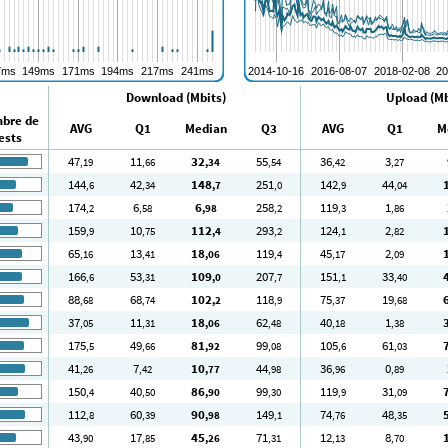
Download (Mbits)
Upload (Mb
bre de
AVG
Q1
Median
Q3
AVG
Q1
M
ests
47
11
32
55
36
3
,19
,66
,34
,54
,42
,27
144
42
148
251
142
44
,6
,34
,7
,0
,9
,04
174
6
6
258
119
1
,2
,58
,98
,2
,3
,86
159
10
112
293
124
2
,9
,75
,4
,2
,1
,82
65
13
18
119
45
2
,16
,41
,06
,4
,17
,09
166
53
109
207
151
33
,6
,31
,0
,7
,1
,40
88
68
102
118
75
19
,68
,74
,2
,9
,37
,68
37
11
18
62
40
1
,05
,31
,06
,48
,18
,38
175
49
81
99
105
61
,5
,66
,92
,08
,6
,03
41
7
10
44
36
0
,26
,42
,77
,98
,96
,89
150
40
86
99
119
31
,4
,50
,90
,30
,9
,09
112
60
90
149
74
48
,8
,39
,98
,1
,76
,35
43
17
45
71
12
8
,90
,85
,26
,31
,13
,70