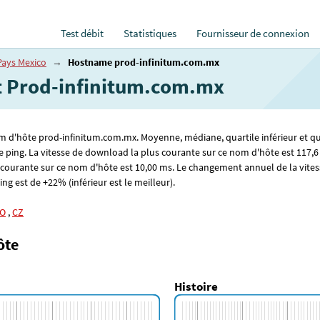
Test débit
Statistiques
Fournisseur de connexion
Pays Mexico
→
Hostname prod-infinitum.com.mx
et Prod-infinitum.com.mx
om d'hôte prod-infinitum.com.mx. Moyenne, médiane, quartile inférieur et qua
e ping. La vitesse de download la plus courante sur ce nom d'hôte est 117
,6
s courante sur ce nom d'hôte est 10
,00
ms. Le changement annuel de la vites
ing est de +22% (inférieur est le meilleur).
O
,
CZ
ôte
Histoire