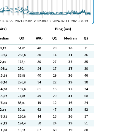
its)
Ping (ms)
edian
Q3
AVG
Q1
Median
Q3
9
51
48
28
38
71
,19
,80
139
238
30
14
21
36
,7
,6
2
178
30
27
34
35
,10
,1
108
250
24
17
17
30
,2
,7
15
86
40
29
36
46
,58
,56
48
276
34
22
29
38
,70
,6
64
132
61
16
23
34
,90
,6
35
74
49
29
47
68
,52
,81
76
83
19
12
16
24
,85
,05
2
30
62
47
59
82
,54
,28
78
120
14
13
16
17
,71
,8
57
124
50
24
39
51
,22
,4
11
15
67
60
79
80
,68
,11