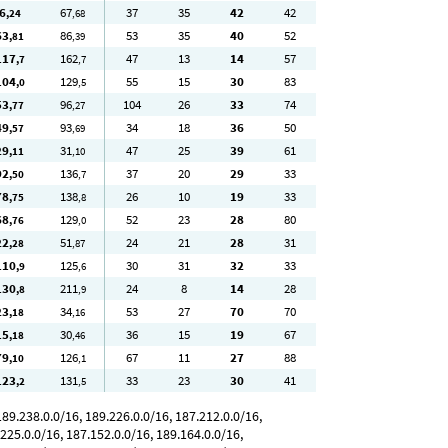
6
67
37
35
42
42
,24
,68
63
86
53
35
40
52
,81
,39
117
162
47
13
14
57
,7
,7
104
129
55
15
30
83
,0
,5
53
96
104
26
33
74
,77
,27
49
93
34
18
36
50
,57
,69
29
31
47
25
39
61
,11
,10
92
136
37
20
29
33
,50
,7
78
138
26
10
19
33
,75
,8
68
129
52
23
28
80
,76
,0
22
51
24
21
28
31
,28
,87
110
125
30
31
32
33
,9
,6
130
211
24
8
14
28
,8
,9
23
34
53
27
70
70
,18
,16
15
30
36
15
19
67
,18
,46
79
126
67
11
27
88
,10
,1
123
131
33
23
30
41
,2
,5
89.238.0.0/16, 189.226.0.0/16, 187.212.0.0/16,
.225.0.0/16, 187.152.0.0/16, 189.164.0.0/16,