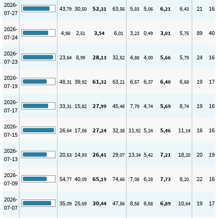
2026-
43
30
52
63
5
5
6
6
21
16
,79
,50
,31
,56
,83
,06
,21
,43
07-27
2026-
4
2
3
6
3
0
3
5
89
40
,98
,51
,54
,01
,23
,49
,01
,75
07-24
2026-
23
8
28
32
4
4
5
5
24
16
,64
,99
,13
,52
,88
,00
,66
,79
07-23
2026-
48
39
61
63
6
6
6
6
19
17
,31
,92
,32
,21
,57
,37
,40
,68
07-19
2026-
33
15
27
45
7
4
5
8
19
16
,31
,82
,99
,48
,79
,74
,69
,74
07-17
2026-
26
17
27
32
11
5
5
11
16
16
,64
,56
,24
,38
,92
,24
,46
,14
07-15
2026-
20
14
26
29
13
5
7
18
20
19
,53
,93
,41
,07
,34
,42
,21
,20
07-13
2026-
54
40
65
74
7
6
7
8
22
16
,77
,09
,19
,66
,08
,28
,73
,20
07-09
2026-
35
25
30
47
8
6
6
10
19
17
,09
,69
,44
,56
,58
,58
,89
,64
07-07