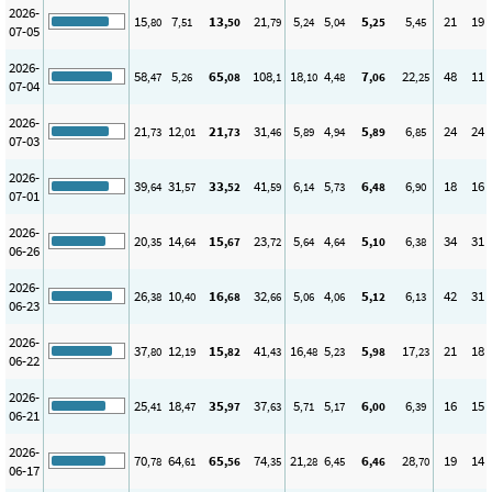
2026-
15
7
13
21
5
5
5
5
21
19
,80
,51
,50
,79
,24
,04
,25
,45
07-05
2026-
58
5
65
108
18
4
7
22
48
11
,47
,26
,08
,1
,10
,48
,06
,25
07-04
2026-
21
12
21
31
5
4
5
6
24
24
,73
,01
,73
,46
,89
,94
,89
,85
07-03
2026-
39
31
33
41
6
5
6
6
18
16
,64
,57
,52
,59
,14
,73
,48
,90
07-01
2026-
20
14
15
23
5
4
5
6
34
31
,35
,64
,67
,72
,64
,64
,10
,38
06-26
2026-
26
10
16
32
5
4
5
6
42
31
,38
,40
,68
,66
,06
,06
,12
,13
06-23
2026-
37
12
15
41
16
5
5
17
21
18
,80
,19
,82
,43
,48
,23
,98
,23
06-22
2026-
25
18
35
37
5
5
6
6
16
15
,41
,47
,97
,63
,71
,17
,00
,39
06-21
2026-
70
64
65
74
21
6
6
28
19
14
,78
,61
,56
,35
,28
,45
,46
,70
06-17