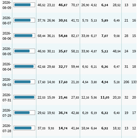
2026-
46
23
46
70
26
4
6
28
13
10
,52
,22
,87
,17
,90
,52
,14
,52
08-09
2026-
37
26
30
41
5
5
5
6
21
16
,76
,96
,91
,72
,73
,13
,89
,49
08-07
2026-
68
36
54
82
33
6
7
9
28
15
,44
,21
,88
,17
,09
,27
,07
,08
08-06
2026-
46
30
35
58
33
4
5
48
24
19
,93
,11
,87
,21
,90
,87
,12
,54
08-05
2026-
42
29
32
59
6
6
6
6
31
18
,68
,68
,77
,44
,92
,21
,36
,47
08-04
2026-
17
14
17
21
4
3
4
5
206
133
,60
,00
,60
,20
,54
,80
,54
,28
08-03
2026-
22
15
21
27
12
5
11
20
32
20
,53
,09
,46
,83
,16
,56
,05
,20
07-31
2026-
29
19
36
42
6
6
6
6
19
17
,62
,92
,74
,88
,29
,19
,32
,40
07-29
2026-
37
9
14
41
18
6
6
18
13
12
,03
,93
,74
,84
,04
,64
,92
,32
07-28