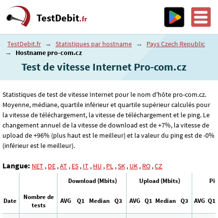
TestDebit
.fr
TestDebit.fr
→
Statistiques par hostname
→
Pays Czech Republic
→
Hostname pro-com.cz
Test de vitesse Internet Pro-com.cz
Statistiques de test de vitesse Internet pour le nom d'hôte pro-com.cz.
Moyenne, médiane, quartile inférieur et quartile supérieur calculés pour
la vitesse de téléchargement, la vitesse de téléchargement et le ping. Le
changement annuel de la vitesse de download est de +7%, la vitesse de
upload de +96% (plus haut est le meilleur) et la valeur du ping est de -0%
(inférieur est le meilleur).
Langue:
NET
,
DE
,
AT
,
ES
,
IT
,
HU
,
PL
,
SK
,
UK
,
RO
,
CZ
Download (Mbits)
Upload (Mbits)
Pin
Nombre de
Date
AVG
Q1
Median
Q3
AVG
Q1
Median
Q3
AVG
Q1
tests