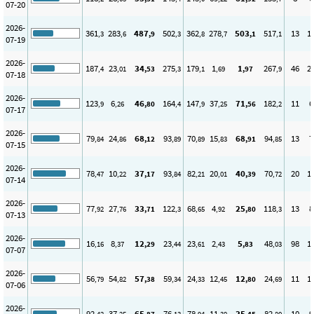
07-20
2026-
361
283
487
502
362
278
503
517
13
1
,3
,6
,9
,3
,8
,7
,1
,1
07-19
2026-
187
23
34
275
179
1
1
267
46
2
,4
,01
,53
,3
,1
,69
,97
,9
07-18
2026-
123
6
46
164
147
37
71
182
11
6
,9
,26
,80
,4
,9
,25
,56
,2
07-17
2026-
79
24
68
93
70
15
68
94
13
7
,84
,86
,12
,89
,89
,83
,91
,85
07-15
2026-
78
10
37
93
82
20
40
70
20
1
,47
,22
,17
,84
,21
,01
,39
,72
07-14
2026-
77
27
33
122
68
4
25
118
13
8
,92
,76
,71
,3
,65
,92
,80
,3
07-13
2026-
16
8
12
23
23
2
5
48
98
1
,16
,37
,29
,44
,61
,43
,83
,03
07-07
2026-
56
54
57
59
24
12
12
24
11
1
,79
,82
,38
,34
,33
,45
,80
,69
07-06
2026-
92
37
65
76
78
11
35
82
10
9