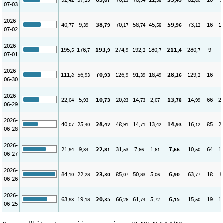
,42
,25
,87
,13
,94
,38
,45
,80
07-03
2026-
40
9
38
70
58
45
59
73
16
1
,77
,39
,79
,17
,74
,58
,96
,12
07-02
2026-
195
176
193
274
192
180
211
280
9
7
,5
,7
,9
,9
,2
,7
,4
,7
07-01
2026-
111
56
70
126
91
18
28
129
16
7
,8
,93
,93
,9
,39
,49
,16
,2
06-30
2026-
22
5
10
20
14
2
13
14
66
2
,04
,93
,73
,83
,73
,07
,78
,99
06-29
2026-
40
25
28
48
14
13
14
16
85
2
,07
,40
,42
,91
,71
,42
,93
,12
06-28
2026-
21
9
22
31
7
1
7
10
64
1
,84
,34
,81
,53
,66
,61
,66
,50
06-27
2026-
84
22
23
85
50
5
6
63
18
9
,10
,28
,30
,07
,83
,06
,90
,77
06-26
2026-
63
19
20
66
61
5
6
15
19
1
,83
,18
,35
,26
,74
,72
,15
,50
06-25