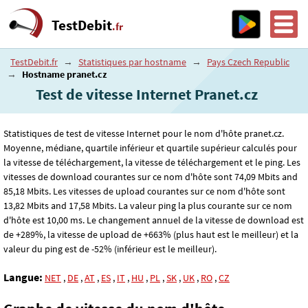
TestDebit
.fr
TestDebit.fr
→
Statistiques par hostname
→
Pays Czech Republic
→
Hostname pranet.cz
Test de vitesse Internet Pranet.cz
Statistiques de test de vitesse Internet pour le nom d'hôte pranet.cz.
Moyenne, médiane, quartile inférieur et quartile supérieur calculés pour
la vitesse de téléchargement, la vitesse de téléchargement et le ping. Les
vitesses de download courantes sur ce nom d'hôte sont 74
,09
Mbits and
85
,18
Mbits. Les vitesses de upload courantes sur ce nom d'hôte sont
13
,82
Mbits and 17
,58
Mbits. La valeur ping la plus courante sur ce nom
d'hôte est 10
,00
ms. Le changement annuel de la vitesse de download est
de +289%, la vitesse de upload de +663% (plus haut est le meilleur) et la
valeur du ping est de -52% (inférieur est le meilleur).
Langue:
NET
,
DE
,
AT
,
ES
,
IT
,
HU
,
PL
,
SK
,
UK
,
RO
,
CZ