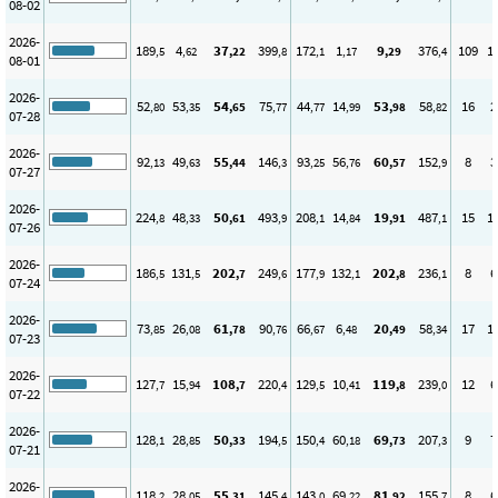
08-02
2026-
189
4
37
399
172
1
9
376
109
1
,5
,62
,22
,8
,1
,17
,29
,4
08-01
2026-
52
53
54
75
44
14
53
58
16
2
,80
,35
,65
,77
,77
,99
,98
,82
07-28
2026-
92
49
55
146
93
56
60
152
8
3
,13
,63
,44
,3
,25
,76
,57
,9
07-27
2026-
224
48
50
493
208
14
19
487
15
1
,8
,33
,61
,9
,1
,84
,91
,1
07-26
2026-
186
131
202
249
177
132
202
236
8
6
,5
,5
,7
,6
,9
,1
,8
,1
07-24
2026-
73
26
61
90
66
6
20
58
17
1
,85
,08
,78
,76
,67
,48
,49
,34
07-23
2026-
127
15
108
220
129
10
119
239
12
6
,7
,94
,7
,4
,5
,41
,8
,0
07-22
2026-
128
28
50
194
150
60
69
207
9
7
,1
,85
,33
,5
,4
,18
,73
,3
07-21
2026-
118
28
55
145
143
69
81
155
8
6
,2
,05
,31
,4
,0
,22
,92
,7