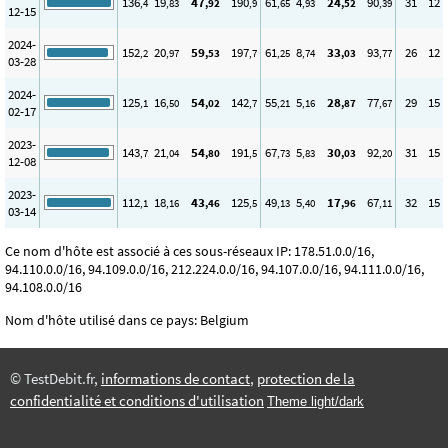
136
19
47
190
61
4
24
90
31
12
,4
,83
,92
,9
,65
,93
,52
,39
12-15
2024-
152
20
59
197
61
8
33
93
26
12
,2
,97
,53
,7
,25
,74
,03
,77
03-28
2024-
125
16
54
142
55
5
28
77
29
15
,1
,50
,02
,7
,21
,16
,87
,67
02-17
2023-
143
21
54
191
67
5
30
92
31
15
,7
,04
,80
,5
,73
,83
,03
,20
12-08
2023-
112
18
43
125
49
5
17
67
32
15
,1
,16
,46
,5
,13
,40
,96
,11
03-14
Ce nom d'hôte est associé à ces sous-réseaux IP: 178.51.0.0/16,
94.110.0.0/16, 94.109.0.0/16, 212.224.0.0/16, 94.107.0.0/16, 94.111.0.0/16,
94.108.0.0/16
Nom d'hôte utilisé dans ce pays: Belgium
© TestDebit.fr,
informations de contact
,
protection de la
confidentialité et conditions d'utilisation
Theme light/dark