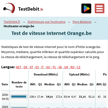
TestDebit
.fr
TestDebit.fr
→
Statistiques par hostname
→
Pays Belgium
→
Hostname orange.be
Test de vitesse Internet Orange.be
Statistiques de test de vitesse Internet pour le nom d'hôte orange.be.
Moyenne, médiane, quartile inférieur et quartile supérieur calculés pour
la vitesse de téléchargement, la vitesse de téléchargement et le ping.
Langue:
NET
,
DE
,
AT
,
ES
,
IT
,
HU
,
PL
,
SK
,
UK
,
RO
,
CZ
Download (Mbits)
Upload (Mbits)
Pin
Nombre de
Date
AVG
Q1
Median
Q3
AVG
Q1
Median
Q3
AVG
Q1
tests
2026-
138
17
54
172
63
6
31
92
42
16
,4
,49
,01
,8
,44
,07
,35
,13
04-01
2024-