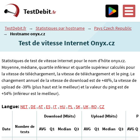
TestDebit
.fr
TestDebit.fr
→
Statistiques par hostname
→
Pays Czech Republic
→
Hostname onyx.cz
Test de vitesse Internet Onyx.cz
Statistiques de test de vitesse Internet pour le nom d'hôte onyx.cz.
Moyenne, médiane, quartile inférieur et quartile supérieur calculés pour
la vitesse de téléchargement, la vitesse de téléchargement et le ping. Le
changement annuel de la vitesse de download est de +48%, la vitesse de
upload de -39% (plus haut est le meilleur) et la valeur du ping est de
+54% (inférieur est le meilleur).
Langue:
NET
,
DE
,
AT
,
ES
,
IT
,
HU
,
PL
,
SK
,
UK
,
RO
,
CZ
Download (Mbits)
Upload (Mbits)
Pi
Nombre de
Date
AVG
Q1
Median
Q3
AVG
Q1
Median
Q3
AVG
Q
tests