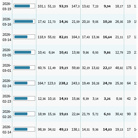
2026-
101
51
93
147
13
7
9
18
13
11
,1
,13
,55
,3
,62
,23
,94
,17
03-19
2026-
17
11
14
21
20
9
10
26
19
15
,42
,73
,36
,59
,20
,05
,20
,35
03-16
2026-
118
55
82
164
17
13
16
21
17
13
,9
,02
,01
,3
,43
,36
,64
,11
03-14
2026-
10
6
10
13
9
6
9
12
23
23
,41
,84
,41
,98
,86
,93
,86
,79
03-05
2026-
60
11
19
59
32
13
22
48
175
11
,75
,49
,15
,80
,19
,82
,17
,82
03-01
2026-
164
123
238
243
19
16
24
25
64
12
,7
,0
,2
,3
,49
,28
,70
,30
02-24
2026-
12
10
14
15
6
3
3
8
42
24
,36
,15
,93
,86
,39
,14
,26
,08
02-23
2026-
18
15
19
22
21
5
6
30
90
33
,99
,16
,03
,84
,79
,72
,93
,42
02-20
2026-
98
34
49
138
14
9
14
19
17
14
,39
,02
,13
,1
,31
,36
,03
,13
02-14