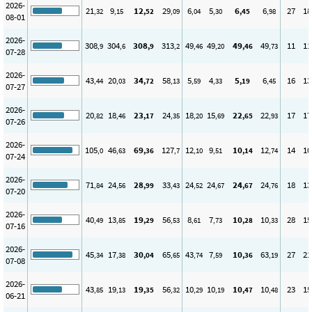
2026-
21
9
12
29
6
5
6
6
27
18
,32
,15
,52
,09
,04
,30
,45
,98
08-01
2026-
308
304
308
313
49
49
49
49
11
11
,9
,6
,9
,2
,46
,20
,46
,73
07-28
2026-
43
20
34
58
5
4
5
6
16
13
,44
,03
,72
,13
,59
,33
,19
,45
07-27
2026-
20
18
23
24
18
15
22
22
17
17
,82
,46
,17
,35
,20
,69
,65
,93
07-26
2026-
105
46
69
127
12
9
10
12
14
10
,0
,63
,36
,7
,10
,51
,14
,74
07-24
2026-
71
24
28
33
24
24
24
24
18
13
,84
,56
,99
,43
,52
,67
,67
,76
07-20
2026-
40
13
19
56
8
7
10
10
28
15
,49
,85
,29
,53
,61
,73
,28
,33
07-16
2026-
45
17
30
65
43
7
10
63
27
21
,34
,38
,04
,65
,74
,59
,36
,19
07-08
2026-
43
19
19
56
10
10
10
10
23
15
,85
,13
,35
,32
,29
,19
,47
,48
06-21