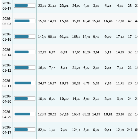
2026-
23
21
23
24
4
3
4
4
23
22
,01
,12
,01
,90
,25
,95
,25
,55
06-17
2026-
15
14
15
15
16
15
16
17
47
44
,08
,33
,08
,82
,43
,48
,43
,38
06-03
2026-
142
90
91
168
14
9
9
17
17
14
,6
,68
,36
,8
,41
,45
,90
,12
05-18
2026-
12
6
8
17
10
3
5
14
32
19
,79
,67
,97
,00
,24
,54
,13
,39
05-14
2026-
16
7
8
21
6
2
2
7
21
19
,36
,47
,34
,24
,22
,82
,85
,93
05-12
2026-
24
16
19
28
8
5
7
11
20
18
,77
,27
,78
,28
,79
,02
,65
,41
05-11
2026-
10
6
10
14
3
2
3
3
24
21
,30
,26
,30
,35
,08
,78
,08
,39
04-30
2026-
123
20
57
165
83
14
18
23
22
14
,9
,02
,26
,9
,23
,79
,81
,90
04-29
2026-
82
1
2
124
8
0
0
12
241
69
,95
,08
,00
,4
,35
,39
,51
,39
04-17