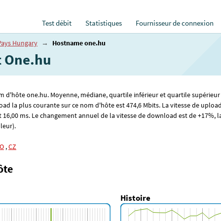
Test débit
Statistiques
Fournisseur de connexion
Pays Hungary
→
Hostname one.hu
et One.hu
om d'hôte one.hu. Moyenne, médiane, quartile inférieur et quartile supérieur 
oad la plus courante sur ce nom d'hôte est 474
,6
Mbits. La vitesse de uploa
t 16
,00
ms. Le changement annuel de la vitesse de download est de +17%, la 
leur).
O
,
CZ
ôte
Histoire