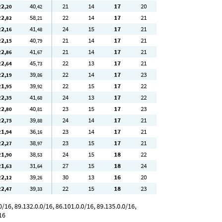
22
40
21
14
17
20
,20
,42
22
58
22
14
17
21
,82
,21
22
41
24
15
17
21
,16
,48
22
40
21
14
17
21
,15
,79
22
41
21
14
17
21
,86
,67
22
45
22
13
17
21
,64
,73
22
39
22
14
17
23
,19
,86
21
39
22
15
17
22
,95
,92
22
41
24
13
17
22
,35
,68
22
40
23
15
17
23
,80
,81
22
39
24
14
17
21
,75
,88
21
36
23
14
17
21
,94
,16
22
38
23
15
17
21
,27
,97
21
38
24
15
18
22
,90
,53
21
31
27
15
18
24
,63
,64
22
39
30
13
16
20
,12
,26
22
39
22
15
18
23
,47
,33
/16, 89.132.0.0/16, 86.101.0.0/16, 89.135.0.0/16,
16