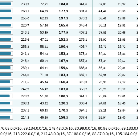
230
72
184
341
37
19
,3
,71
,8
,6
,09
,97
260
64
177
381
41
20
,1
,39
,9
,6
,42
,59
255
62
197
370
38
19
,0
,63
,3
,2
,48
,56
220
57
165
345
36
19
,7
,86
,0
,4
,19
,91
243
53
177
407
37
20
,1
,59
,9
,2
,81
,66
213
47
151
276
39
19
,6
,01
,3
,1
,90
,93
253
58
190
403
32
19
,3
,91
,4
,7
,77
,72
241
54
153
373
34
18
,1
,43
,3
,2
,32
,86
246
60
167
357
37
19
,2
,94
,9
,3
,34
,57
239
64
159
383
36
20
,1
,11
,6
,3
,38
,31
244
71
183
387
34
20
,0
,00
,3
,1
,91
,87
211
45
160
319
26
17
,5
,14
,4
,3
,96
,12
242
56
182
358
29
19
,9
,42
,8
,7
,26
,18
228
51
188
341
25
19
,9
,88
,5
,1
,84
,61
208
43
120
306
24
18
,2
,92
,2
,4
,83
,40
237
60
170
394
29
19
,1
,93
,3
,1
,26
,84
214
46
158
337
28
19
,3
,80
,3
,6
,94
,40
.63.0.0/16, 89.134.0.0/16, 178.48.0.0/16, 80.99.0.0/16, 80.98.0.0/16, 89.133.0.0
.0.0/16, 213.222.0.0/16, 212.48.0.0/16, 37.188.0.0/16, 88.87.0.0/16, 195.184.0.0/