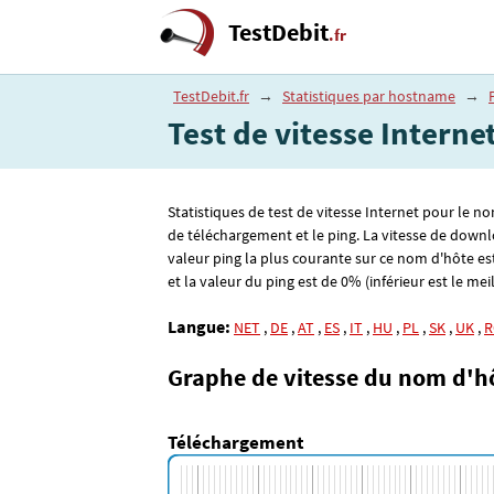
TestDebit
.fr
TestDebit.fr
→
Statistiques par hostname
→
Test de vitesse Intern
Statistiques de test de vitesse Internet pour le n
de téléchargement et le ping. La vitesse de downl
valeur ping la plus courante sur ce nom d'hôte es
et la valeur du ping est de 0% (inférieur est le meil
Langue:
NET
,
DE
,
AT
,
ES
,
IT
,
HU
,
PL
,
SK
,
UK
,
R
Graphe de vitesse du nom d'h
Téléchargement