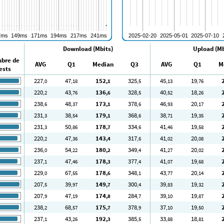
Download (Mbits)
Upload (Mb
bre de
AVG
Q1
Median
Q3
AVG
Q1
M
ests
227
47
152
325
45
19
,0
,18
,1
,5
,13
,76
220
43
136
328
40
18
,2
,76
,6
,5
,52
,26
238
48
173
378
46
20
,6
,37
,1
,6
,93
,17
231
38
179
368
38
19
,3
,54
,1
,6
,71
,35
231
50
178
334
41
19
,3
,86
,7
,6
,46
,58
220
47
143
317
41
20
,2
,36
,4
,6
,02
,08
236
54
180
349
41
20
,0
,22
,2
,4
,27
,02
237
47
178
377
41
19
,1
,46
,3
,4
,07
,68
229
67
178
348
43
20
,0
,55
,6
,1
,77
,14
207
39
149
300
39
19
,5
,97
,7
,4
,83
,32
207
47
174
284
39
19
,9
,19
,8
,7
,10
,87
238
68
175
378
37
19
,2
,57
,7
,9
,10
,50
237
43
192
385
33
18
,1
,26
,3
,5
,88
,81