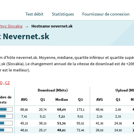
Test débit
Statistiques
Fournisseur de connexion
Pays Slovakia
→
Hostname nevernet.sk
t Nevernet.sk
om d'hôte nevernet.sk. Moyenne, médiane, quartile inférieur et quartile supé
t.sk (Slovakia). Le changement annuel de la vitesse de download est de +206
 est le meilleur).
O
,
CZ
Download (Mbits)
Upload (Mb
bre de
AVG
Q1
Median
Q3
AVG
Q1
M
ests
88
20
68
173
48
2
,66
,74
,09
,1
,96
,89
7
5
7
9
2
2
,42
,22
,22
,51
,53
,33
45
38
51
55
41
24
,23
,10
,56
,52
,35
,38
48
25
48
72
26
14
,81
,17
,81
,46
,63
,50