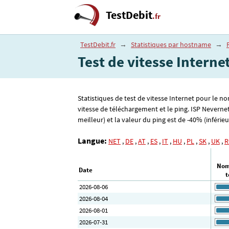
TestDebit
.fr
TestDebit.fr
→
Statistiques par hostname
→
Test de vitesse Interne
Statistiques de test de vitesse Internet pour le n
vitesse de téléchargement et le ping. ISP Neverne
meilleur) et la valeur du ping est de -40% (inférieur
Langue:
NET
,
DE
,
AT
,
ES
,
IT
,
HU
,
PL
,
SK
,
UK
,
R
Nom
Date
t
2026-08-06
2026-08-04
2026-08-01
2026-07-31