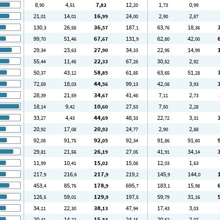
8
4
7
12
1
0
,90
,51
,82
,20
,73
,99
21
14
16
24
2
2
,01
,01
,99
,00
,90
,87
130
26
36
187
63
18
,3
,58
,57
,1
,76
,36
99
51
67
131
62
42
,70
,46
,67
,9
,80
,00
29
23
27
34
22
14
,34
,63
,90
,33
,95
,99
55
11
22
67
30
2
,44
,45
,33
,26
,52
,92
50
43
58
61
63
51
,37
,12
,85
,85
,65
,28
72
18
44
99
42
3
,59
,03
,56
,13
,08
,93
28
21
34
41
7
2
,39
,59
,67
,48
,11
,73
18
9
10
27
7
2
,14
,42
,60
,53
,50
,28
33
4
44
48
22
3
,27
,43
,69
,33
,72
,31
20
17
20
24
2
2
,92
,08
,92
,77
,90
,88
92
91
92
92
91
91
,05
,75
,05
,34
,86
,60
29
21
26
27
41
34
,81
,56
,19
,05
,91
,14
11
10
15
15
12
1
,99
,41
,02
,08
,03
,63
217
216
217
219
145
144
,9
,6
,9
,2
,9
,0
453
85
178
695
183
15
,4
,76
,9
,7
,1
,98
126
59
129
197
59
31
,5
,01
,9
,5
,79
,16
34
22
38
47
17
3
,11
,30
,13
,94
,43
,03
20
14
15
24
20
2
,41
,22
,53
,15
,52
,07