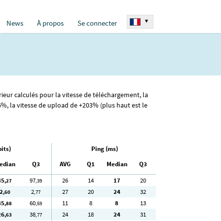
▾
News
À propos
Se connecter
rieur calculés pour la vitesse de téléchargement, la
%, la vitesse de upload de +203% (plus haut est le
its)
Ping (ms)
edian
Q3
AVG
Q1
Median
Q3
45
97
26
14
17
20
,27
,39
2
2
27
20
24
32
,60
,77
45
60
11
8
8
13
,88
,59
26
38
24
18
24
31
,63
,77