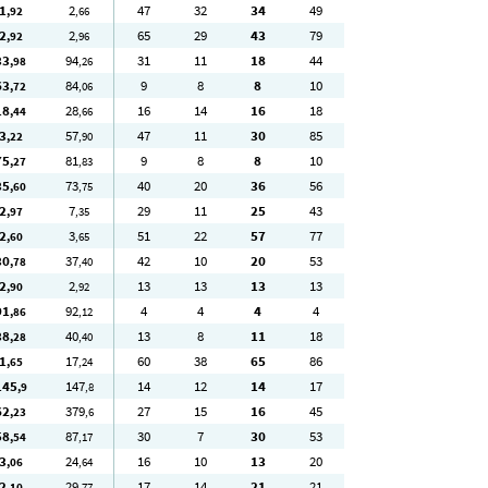
1
2
47
32
34
49
,92
,66
2
2
65
29
43
79
,92
,96
33
94
31
11
18
44
,98
,26
63
84
9
8
8
10
,72
,06
18
28
16
14
16
18
,44
,66
3
57
47
11
30
85
,22
,90
75
81
9
8
8
10
,27
,83
35
73
40
20
36
56
,60
,75
2
7
29
11
25
43
,97
,35
2
3
51
22
57
77
,60
,65
30
37
42
10
20
53
,78
,40
2
2
13
13
13
13
,90
,92
91
92
4
4
4
4
,86
,12
38
40
13
8
11
18
,28
,40
1
17
60
38
65
86
,65
,24
145
147
14
12
14
17
,9
,8
62
379
27
15
16
45
,23
,6
58
87
30
7
30
53
,54
,17
3
24
16
10
13
20
,06
,64
2
29
17
14
21
21
,10
,77