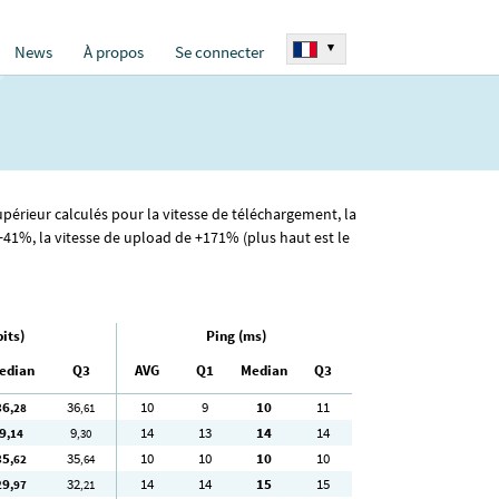
▾
News
À propos
Se connecter
upérieur calculés pour la vitesse de téléchargement, la
41%, la vitesse de upload de +171% (plus haut est le
its)
Ping (ms)
edian
Q3
AVG
Q1
Median
Q3
36
36
10
9
10
11
,28
,61
9
9
14
13
14
14
,14
,30
35
35
10
10
10
10
,62
,64
29
32
14
14
15
15
,97
,21