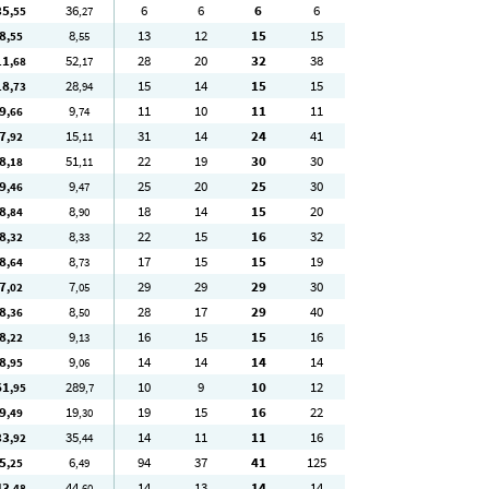
35
36
6
6
6
6
,55
,27
8
8
13
12
15
15
,55
,55
11
52
28
20
32
38
,68
,17
18
28
15
14
15
15
,73
,94
9
9
11
10
11
11
,66
,74
7
15
31
14
24
41
,92
,11
8
51
22
19
30
30
,18
,11
9
9
25
20
25
30
,46
,47
8
8
18
14
15
20
,84
,90
8
8
22
15
16
32
,32
,33
8
8
17
15
15
19
,64
,73
7
7
29
29
29
30
,02
,05
8
8
28
17
29
40
,36
,50
8
9
16
15
15
16
,22
,13
8
9
14
14
14
14
,95
,06
61
289
10
9
10
12
,95
,7
9
19
19
15
16
22
,49
,30
33
35
14
11
11
16
,92
,44
5
6
94
37
41
125
,25
,49
43
44
14
13
14
14
,48
,60