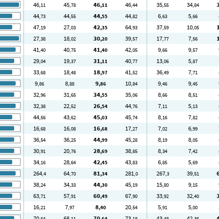
46
45
46
46
35
34
,11
,78
,11
,44
,55
,84
44
44
44
44
6
5
,73
,55
,55
,82
,63
,66
47
27
42
64
37
10
,19
,03
,35
,93
,59
,05
27
18
30
39
17
7
,38
,02
,20
,57
,77
,56
41
40
41
42
9
9
,40
,75
,40
,05
,66
,57
29
19
31
40
13
5
,04
,37
,11
,77
,06
,87
33
18
18
41
36
7
,68
,48
,97
,52
,49
,71
9
8
9
10
9
9
,86
,88
,86
,84
,46
,45
32
31
34
35
8
8
,96
,65
,55
,06
,66
,51
32
22
26
44
7
5
,38
,52
,54
,76
,11
,13
44
43
45
45
8
7
,56
,62
,03
,74
,16
,82
16
16
16
17
7
6
,68
,08
,68
,27
,02
,99
36
36
44
45
8
8
,54
,25
,99
,28
,19
,05
30
20
28
38
8
7
,91
,76
,69
,85
,34
,42
34
28
42
43
6
5
,16
,64
,45
,83
,85
,69
264
64
81
281
267
39
,4
,70
,34
,0
,3
,51
38
34
44
45
15
9
,24
,33
,30
,19
,80
,15
63
57
60
67
33
32
,71
,91
,49
,90
,92
,40
16
7
8
20
5
5
,21
,97
,40
,54
,91
,00
70
68
70
73
43
42
,64
,11
,64
,18
,48
,36