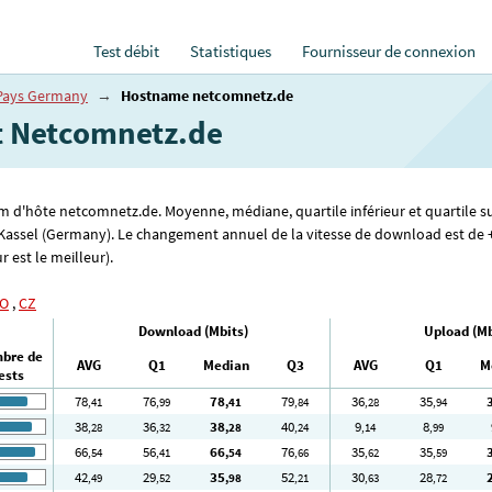
Test débit
Statistiques
Fournisseur de connexion
Pays Germany
→
Hostname netcomnetz.de
et Netcomnetz.de
om d'hôte netcomnetz.de. Moyenne, médiane, quartile inférieur et quartile s
 Kassel (Germany). Le changement annuel de la vitesse de download est de +
r est le meilleur).
O
,
CZ
Download (Mbits)
Upload (Mb
bre de
AVG
Q1
Median
Q3
AVG
Q1
M
ests
78
76
78
79
36
35
,41
,99
,41
,84
,28
,94
38
36
38
40
9
8
,28
,32
,28
,24
,14
,99
66
56
66
76
35
35
,54
,41
,54
,66
,62
,59
42
29
35
52
30
28
,49
,52
,98
,21
,63
,72