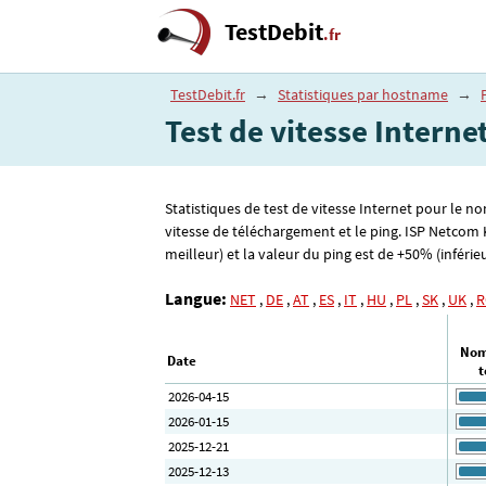
TestDebit
.fr
TestDebit.fr
→
Statistiques par hostname
→
Test de vitesse Intern
Statistiques de test de vitesse Internet pour le n
vitesse de téléchargement et le ping. ISP Netcom
meilleur) et la valeur du ping est de +50% (inférieu
Langue:
NET
,
DE
,
AT
,
ES
,
IT
,
HU
,
PL
,
SK
,
UK
,
R
Nom
Date
t
2026-04-15
2026-01-15
2025-12-21
2025-12-13