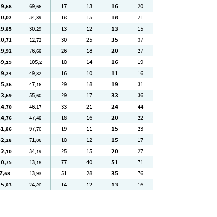
49
69
17
13
16
20
,68
,66
20
34
18
15
18
21
,02
,39
29
30
13
12
13
15
,85
,29
10
12
30
25
35
37
,71
,72
19
76
26
18
20
27
,92
,68
89
105
18
14
16
19
,19
,2
49
49
16
10
11
16
,24
,32
45
47
29
18
19
31
,36
,16
23
55
29
17
33
36
,69
,60
14
46
33
21
24
44
,70
,17
14
47
18
16
20
22
,76
,48
61
97
19
11
15
23
,86
,70
52
71
18
12
15
17
,28
,06
22
34
25
15
20
27
,10
,19
10
13
77
40
51
71
,75
,18
7
13
51
28
35
76
,68
,93
15
24
14
12
13
16
,83
,80