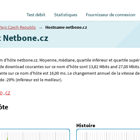
Test débit
Statistiques
Fournisseur de connexion
Pays Czech Republic
→
Hostname netbone.cz
t Netbone.cz
om d'hôte netbone.cz. Moyenne, médiane, quartile inférieur et quartile supér
es de download courantes sur ce nom d'hôte sont 13
,82
Mbits and 27
,00
Mbits.
ante sur ce nom d'hôte est 16
,00
ms. Le changement annuel de la vitesse de
de -29% (inférieur est le meilleur).
O
,
CZ
ôte
Histoire