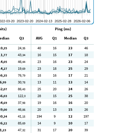
its)
Ping (ms)
edian
Q3
AVG
Q1
Median
Q3
10
24
40
16
23
46
,35
,35
11
43
16
15
17
18
,77
,34
14
46
23
16
23
24
,05
,44
14
19
23
18
25
29
,27
,69
66
76
18
16
17
21
,35
,79
6
30
13
11
13
14
,99
,78
62
86
25
20
24
26
,07
,43
66
122
28
15
25
38
,03
,0
34
37
19
16
16
20
,69
,98
39
46
20
13
15
26
,00
,86
40
41
194
9
12
197
,34
,15
36
85
14
9
10
17
,22
,69
1
47
31
17
20
39
,23
,32