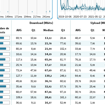
Download (Mbits)
Upload (Mb
bre de
AVG
Q1
Median
Q3
AVG
Q1
M
ests
69
10
13
28
48
5
,73
,64
,12
,44
,47
,94
69
13
21
77
39
7
,92
,78
,78
,92
,52
,95
80
8
21
152
33
7
,29
,80
,54
,4
,88
,74
18
14
14
20
17
14
,61
,16
,39
,95
,73
,03
117
15
65
81
76
17
,6
,36
,54
,77
,25
,73
25
13
17
33
21
5
,74
,94
,67
,50
,58
,09
73
47
67
87
61
49
,24
,90
,69
,31
,71
,46
127
11
130
246
64
8
,7
,59
,2
,3
,40
,45
49
32
36
60
29
24
,85
,63
,74
,52
,78
,03
35
9
32
57
35
25
,66
,53
,92
,73
,79
,46
68
57
87
97
30
29
,07
,90
,06
,23
,73
,91
109
18
28
161
60
22
,9
,01
,81
,3
,10
,57
36
9
16
52
31
1
,02
,22
,37
,99
,86
,08