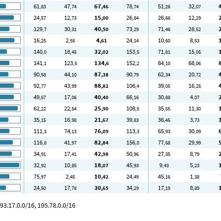
61
47
67
78
51
32
,83
,74
,46
,74
,26
,07
24
12
15
26
26
12
,57
,73
,00
,84
,66
,29
129
30
40
73
71
28
,7
,31
,50
,29
,46
,52
16
2
4
24
10
8
,25
,55
,61
,14
,60
,53
140
18
32
153
71
15
,0
,45
,02
,5
,81
,05
141
123
134
152
84
68
,1
,5
,6
,2
,10
,06
90
44
87
90
62
20
,58
,10
,38
,79
,34
,72
92
43
88
106
39
16
,77
,99
,82
,4
,05
,25
49
17
40
66
30
4
,67
,06
,40
,16
,88
,07
62
22
25
108
35
11
,22
,54
,90
,5
,55
,30
35
16
21
39
36
3
,15
,98
,67
,83
,45
,73
111
74
76
113
65
30
,3
,13
,09
,3
,93
,09
116
41
82
156
77
29
,8
,97
,84
,0
,68
,99
34
17
42
50
27
8
,91
,41
,98
,96
,35
,79
32
10
18
45
9
5
,92
,85
,07
,93
,43
,23
75
2
10
24
45
1
,97
,45
,42
,49
,16
,38
24
17
30
34
17
8
,50
,78
,65
,29
,19
,89
93.17.0.0/16, 195.78.0.0/16