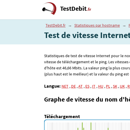
TestDebit
.fr
TestDebit.fr
→
Statistiques par hostname
→
Test de vitesse Interne
Statistiques de test de vitesse Internet pour le n
vitesse de téléchargement et le ping. Les vitess
d'hôte est 46
,66
Mbits. La valeur ping la plus cour
(plus haut est le meilleur) et la valeur du ping est 
Langue:
NET
,
DE
,
AT
,
ES
,
IT
,
HU
,
PL
,
SK
,
UK
,
R
Graphe de vitesse du nom d'h
Téléchargement