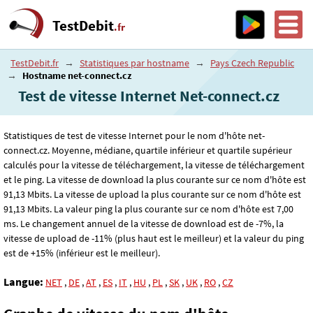
TestDebit
.fr
TestDebit.fr
→
Statistiques par hostname
→
Pays Czech Republic
→
Hostname net-connect.cz
Test de vitesse Internet Net-connect.cz
Statistiques de test de vitesse Internet pour le nom d'hôte net-
connect.cz. Moyenne, médiane, quartile inférieur et quartile supérieur
calculés pour la vitesse de téléchargement, la vitesse de téléchargement
et le ping. La vitesse de download la plus courante sur ce nom d'hôte est
91
,13
Mbits. La vitesse de upload la plus courante sur ce nom d'hôte est
91
,13
Mbits. La valeur ping la plus courante sur ce nom d'hôte est 7
,00
ms. Le changement annuel de la vitesse de download est de -7%, la
vitesse de upload de -11% (plus haut est le meilleur) et la valeur du ping
est de +15% (inférieur est le meilleur).
Langue:
NET
,
DE
,
AT
,
ES
,
IT
,
HU
,
PL
,
SK
,
UK
,
RO
,
CZ