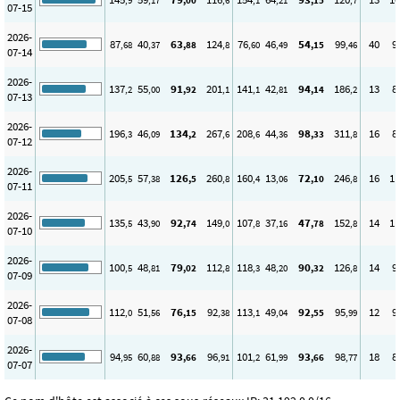
,9
,17
,00
,6
,1
,21
,15
,7
07-15
2026-
87
40
63
124
76
46
54
99
40
9
,68
,37
,88
,8
,60
,49
,15
,46
07-14
2026-
137
55
91
201
141
42
94
186
13
8
,2
,00
,92
,1
,1
,81
,14
,2
07-13
2026-
196
46
134
267
208
44
98
311
16
8
,3
,09
,2
,6
,6
,36
,33
,8
07-12
2026-
205
57
126
260
160
13
72
246
16
11
,5
,38
,5
,8
,4
,06
,10
,8
07-11
2026-
135
43
92
149
107
37
47
152
14
11
,5
,90
,74
,0
,8
,16
,78
,8
07-10
2026-
100
48
79
112
118
48
90
126
14
9
,5
,81
,02
,8
,3
,20
,32
,8
07-09
2026-
112
51
76
92
113
49
92
95
12
9
,0
,56
,15
,38
,1
,04
,55
,99
07-08
2026-
94
60
93
96
101
61
93
98
18
8
,95
,88
,66
,91
,2
,99
,66
,77
07-07