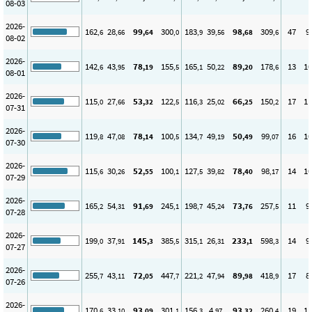
08-03
2026-
162
28
99
300
183
39
98
309
47
9
,6
,66
,64
,0
,9
,56
,68
,6
08-02
2026-
142
43
78
155
165
50
89
178
13
10
,6
,95
,19
,5
,1
,22
,20
,6
08-01
2026-
115
27
53
122
116
25
66
150
17
11
,0
,66
,32
,5
,3
,02
,25
,2
07-31
2026-
119
47
78
100
134
49
50
99
16
10
,8
,08
,14
,5
,7
,19
,49
,07
07-30
2026-
115
30
52
100
127
39
78
98
14
10
,6
,26
,55
,1
,5
,82
,40
,17
07-29
2026-
165
54
91
245
198
45
73
257
11
9
,2
,31
,69
,1
,7
,24
,76
,5
07-28
2026-
199
37
145
385
315
26
233
598
14
9
,0
,91
,3
,5
,1
,31
,1
,3
07-27
2026-
255
43
72
447
221
47
89
418
17
8
,7
,11
,05
,7
,2
,94
,98
,9
07-26
2026-
170
33
93
301
156
4
93
260
19
11
,6
,10
,09
,1
,3
,97
,32
,4