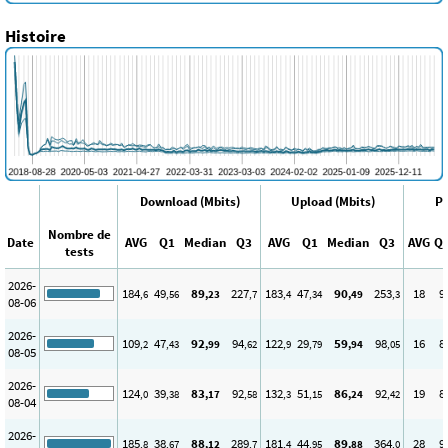
Histoire
Download (Mbits)
Upload (Mbits)
Pi
Nombre de
Date
AVG
Q1
Median
Q3
AVG
Q1
Median
Q3
AVG
Q
tests
2026-
184
49
89
227
183
47
90
253
18
9
,6
,56
,23
,7
,4
,34
,49
,3
08-06
2026-
109
47
92
94
122
29
59
98
16
8
,2
,43
,99
,62
,9
,79
,94
,05
08-05
2026-
124
39
83
92
132
51
86
92
19
8
,0
,38
,17
,58
,3
,15
,24
,42
08-04
2026-
185
38
88
289
181
44
89
364
28
9
,8
,67
,12
,7
,4
,95
,88
,0