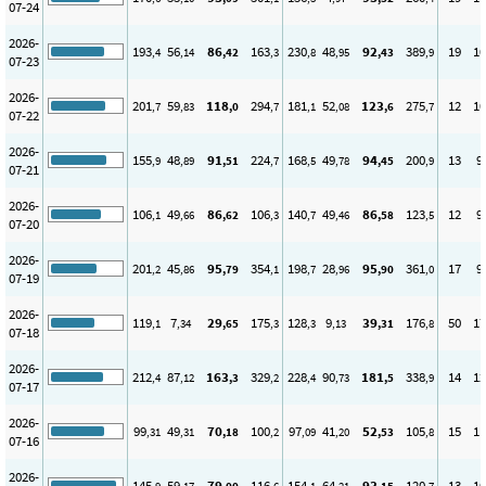
07-24
2026-
193
56
86
163
230
48
92
389
19
10
,4
,14
,42
,3
,8
,95
,43
,9
07-23
2026-
201
59
118
294
181
52
123
275
12
10
,7
,83
,0
,7
,1
,08
,6
,7
07-22
2026-
155
48
91
224
168
49
94
200
13
9
,9
,89
,51
,7
,5
,78
,45
,9
07-21
2026-
106
49
86
106
140
49
86
123
12
9
,1
,66
,62
,3
,7
,46
,58
,5
07-20
2026-
201
45
95
354
198
28
95
361
17
9
,2
,86
,79
,1
,7
,96
,90
,0
07-19
2026-
119
7
29
175
128
9
39
176
50
17
,1
,34
,65
,3
,3
,13
,31
,8
07-18
2026-
212
87
163
329
228
90
181
338
14
12
,4
,12
,3
,2
,4
,73
,5
,9
07-17
2026-
99
49
70
100
97
41
52
105
15
11
,31
,31
,18
,2
,09
,20
,53
,8
07-16
2026-
145
59
79
116
154
64
93
120
13
10