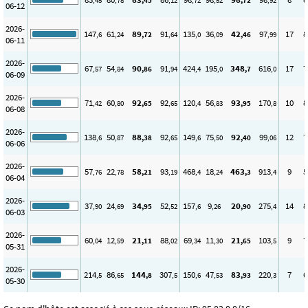
,45
,78
,45
,12
,72
,52
,72
,92
06-12
2026-
147
61
89
91
135
36
42
97
17
8
,6
,24
,72
,64
,0
,09
,46
,99
06-11
2026-
67
54
90
91
424
195
348
616
17
7
,57
,84
,86
,94
,4
,0
,7
,0
06-09
2026-
71
60
92
92
120
56
93
170
10
8
,42
,80
,65
,65
,4
,83
,95
,8
06-08
2026-
138
50
88
92
149
75
92
99
12
7
,6
,87
,38
,65
,6
,50
,40
,06
06-06
2026-
57
22
58
93
468
18
463
913
9
5
,76
,78
,21
,19
,4
,24
,3
,4
06-04
2026-
37
24
34
52
157
9
20
275
14
8
,90
,69
,95
,52
,6
,26
,90
,4
06-03
2026-
60
12
21
88
69
11
21
103
9
7
,04
,59
,11
,02
,34
,30
,65
,5
05-31
2026-
214
86
144
307
150
47
83
220
7
6
,5
,65
,8
,5
,6
,53
,93
,3
05-30