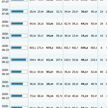
07-07
2026-
28
23
28
32
34
25
30
40
14
1
,04
,94
,62
,72
,94
,67
,87
,14
07-06
2026-
64
16
53
101
62
34
64
93
24
1
,93
,20
,06
,8
,79
,21
,76
,34
07-01
2026-
50
33
34
59
36
13
14
48
14
1
,28
,27
,08
,19
,34
,44
,16
,14
06-24
2026-
403
271
470
568
501
442
506
563
6
6
,2
,9
,3
,1
,7
,7
,8
,3
06-23
2026-
194
48
63
207
218
33
48
215
31
1
,9
,33
,36
,9
,9
,58
,23
,3
06-22
2026-
60
43
85
89
35
25
50
52
69
2
,12
,90
,87
,21
,54
,92
,17
,48
06-18
2026-
36
20
28
47
42
28
44
48
14
1
,00
,86
,39
,46
,55
,29
,25
,78
06-15
2026-
73
68
76
81
67
45
71
93
13
8
,62
,43
,54
,73
,83
,55
,19
,47
06-13
2026-
83
80
83
86
98
98
98
98
8
8