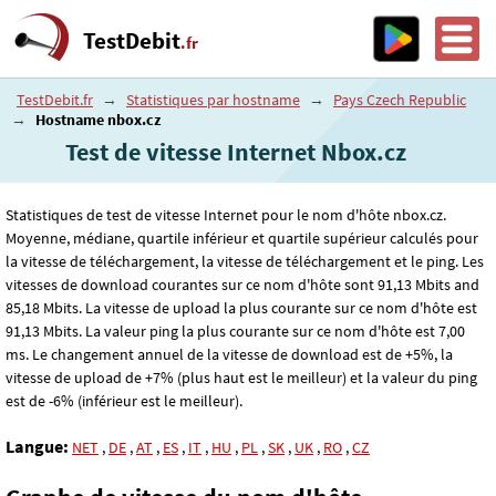
TestDebit
.fr
TestDebit.fr
→
Statistiques par hostname
→
Pays Czech Republic
→
Hostname nbox.cz
Test de vitesse Internet Nbox.cz
Statistiques de test de vitesse Internet pour le nom d'hôte nbox.cz.
Moyenne, médiane, quartile inférieur et quartile supérieur calculés pour
la vitesse de téléchargement, la vitesse de téléchargement et le ping. Les
vitesses de download courantes sur ce nom d'hôte sont 91
,13
Mbits and
85
,18
Mbits. La vitesse de upload la plus courante sur ce nom d'hôte est
91
,13
Mbits. La valeur ping la plus courante sur ce nom d'hôte est 7
,00
ms. Le changement annuel de la vitesse de download est de +5%, la
vitesse de upload de +7% (plus haut est le meilleur) et la valeur du ping
est de -6% (inférieur est le meilleur).
Langue:
NET
,
DE
,
AT
,
ES
,
IT
,
HU
,
PL
,
SK
,
UK
,
RO
,
CZ