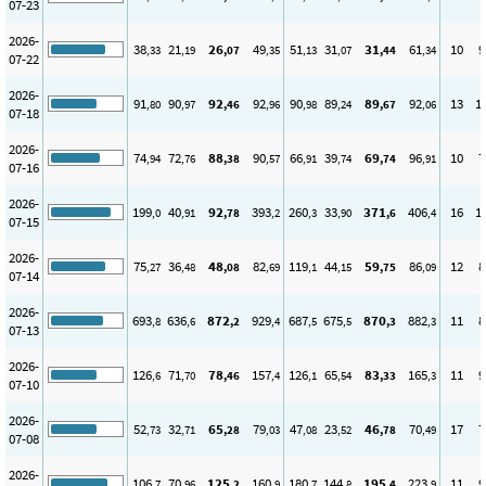
07-23
2026-
38
21
26
49
51
31
31
61
10
9
,33
,19
,07
,35
,13
,07
,44
,34
07-22
2026-
91
90
92
92
90
89
89
92
13
1
,80
,97
,46
,96
,98
,24
,67
,06
07-18
2026-
74
72
88
90
66
39
69
96
10
7
,94
,76
,38
,57
,91
,74
,74
,91
07-16
2026-
199
40
92
393
260
33
371
406
16
1
,0
,91
,78
,2
,3
,90
,6
,4
07-15
2026-
75
36
48
82
119
44
59
86
12
8
,27
,48
,08
,69
,1
,15
,75
,09
07-14
2026-
693
636
872
929
687
675
870
882
11
8
,8
,6
,2
,4
,5
,5
,3
,3
07-13
2026-
126
71
78
157
126
65
83
165
11
9
,6
,70
,46
,4
,1
,54
,33
,3
07-10
2026-
52
32
65
79
47
23
46
70
17
7
,73
,71
,28
,03
,08
,52
,78
,49
07-08
2026-
106
70
125
160
180
144
195
223
11
9
,7
,96
,2
,9
,7
,8
,4
,9