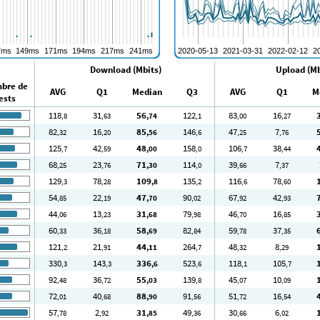
Download (Mbits)
Upload (Mb
bre de
AVG
Q1
Median
Q3
AVG
Q1
M
ests
118
31
56
122
83
16
,8
,63
,74
,1
,00
,27
82
16
85
146
47
7
,32
,20
,56
,6
,25
,76
125
42
48
158
106
38
,7
,59
,00
,0
,7
,44
68
23
71
114
39
7
,25
,76
,30
,0
,66
,37
129
78
109
135
116
78
,3
,28
,8
,2
,6
,60
54
22
47
90
67
42
,85
,19
,70
,02
,92
,93
44
13
31
79
46
16
,06
,23
,68
,98
,70
,85
60
36
58
82
59
37
,33
,18
,69
,84
,78
,35
121
21
44
264
48
8
,2
,91
,11
,7
,32
,29
330
143
336
523
118
105
,3
,3
,6
,6
,1
,7
92
36
55
139
45
10
,48
,72
,03
,8
,07
,09
72
40
88
91
51
16
,01
,68
,90
,56
,72
,54
57
2
31
49
30
6
,78
,92
,85
,36
,66
,02