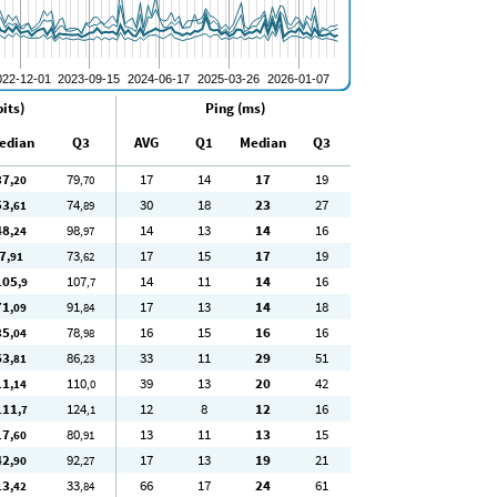
its)
Ping (ms)
edian
Q3
AVG
Q1
Median
Q3
37
79
17
14
17
19
,20
,70
53
74
30
18
23
27
,61
,89
48
98
14
13
14
16
,24
,97
7
73
17
15
17
19
,91
,62
105
107
14
11
14
16
,9
,7
71
91
17
13
14
18
,09
,84
35
78
16
15
16
16
,04
,98
63
86
33
11
29
51
,81
,23
11
110
39
13
20
42
,14
,0
111
124
12
8
12
16
,7
,1
17
80
13
11
13
15
,60
,91
42
92
17
13
19
21
,90
,27
13
33
66
17
24
61
,42
,84