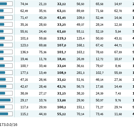
74
21
32
56
65
14
,04
,23
,12
,50
,58
,97
62
35
63
89
71
62
,49
,91
,11
,69
,58
,78
71
40
41
109
52
14
,47
,29
,45
,0
,44
,06
35
28
33
49
28
12
,26
,50
,25
,37
,24
,30
55
24
61
93
52
5
,91
,40
,60
,11
,19
,84
101
59
119
125
50
43
,8
,88
,3
,4
,00
,31
123
69
107
168
67
44
,0
,88
,0
,1
,42
,71
136
75
101
163
78
67
,9
,36
,7
,2
,63
,59
19
11
18
26
12
10
,46
,78
,41
,09
,72
,57
100
33
33
36
79
8
,7
,48
,64
,61
,67
,95
177
13
108
281
102
55
,5
,49
,9
,3
,7
,59
47
26
31
51
46
27
,25
,95
,62
,91
,14
,36
42
28
42
56
17
14
,67
,48
,76
,73
,85
,49
38
27
31
38
24
7
,09
,17
,15
,20
,39
,43
29
10
13
29
50
9
,17
,76
,88
,90
,97
,76
117
29
100
151
71
29
,8
,93
,1
,1
,27
,74
115
44
55
70
73
11
,2
,33
,12
,14
,45
,68
173.0.0/16