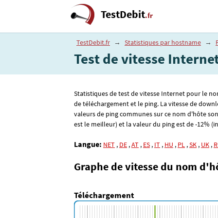
TestDebit
.fr
TestDebit.fr
→
Statistiques par hostname
→
Test de vitesse Interne
Statistiques de test de vitesse Internet pour le n
de téléchargement et le ping. La vitesse de downl
valeurs de ping communes sur ce nom d'hôte son
est le meilleur) et la valeur du ping est de -12% (in
Langue:
NET
,
DE
,
AT
,
ES
,
IT
,
HU
,
PL
,
SK
,
UK
,
R
Graphe de vitesse du nom d'h
Téléchargement