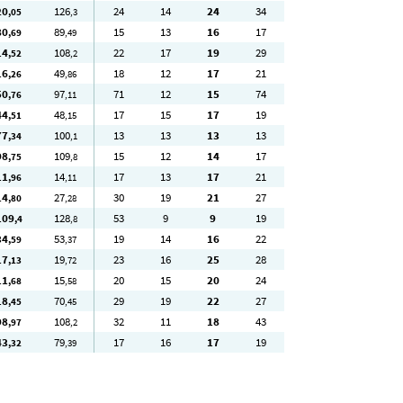
20
126
24
14
24
34
,05
,3
80
89
15
13
16
17
,69
,49
14
108
22
17
19
29
,52
,2
16
49
18
12
17
21
,26
,86
50
97
71
12
15
74
,76
,11
44
48
17
15
17
19
,51
,15
77
100
13
13
13
13
,34
,1
98
109
15
12
14
17
,75
,8
11
14
17
13
17
21
,96
,11
14
27
30
19
21
27
,80
,28
109
128
53
9
9
19
,4
,8
34
53
19
14
16
22
,59
,37
17
19
23
16
25
28
,13
,72
11
15
20
15
20
24
,68
,58
18
70
29
19
22
27
,45
,45
98
108
32
11
18
43
,97
,2
43
79
17
16
17
19
,32
,39