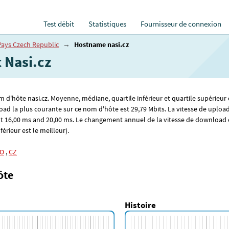
Test débit
Statistiques
Fournisseur de connexion
Pays Czech Republic
→
Hostname nasi.cz
t Nasi.cz
om d'hôte nasi.cz. Moyenne, médiane, quartile inférieur et quartile supérieur 
oad la plus courante sur ce nom d'hôte est 29
,79
Mbits. La vitesse de upload
t 16
,00
ms and 20
,00
ms. Le changement annuel de la vitesse de download e
férieur est le meilleur).
O
,
CZ
ôte
Histoire