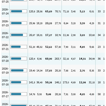
07-25
2026-
120
28
65
78
71
3
5
6
33
22
,8
,56
,69
,71
,15
,45
,13
,01
07-24
2026-
25
18
23
27
6
3
3
4
31
24
,96
,20
,33
,75
,84
,20
,59
,29
07-23
2026-
26
16
17
18
11
2
3
10
34
24
,67
,01
,27
,76
,36
,90
,03
,60
07-22
2026-
51
46
52
57
7
3
4
9
23
19
,20
,52
,62
,30
,90
,11
,85
,65
07-21
2026-
120
6
60
263
32
4
14
34
36
14
,4
,96
,90
,7
,16
,67
,51
,99
07-20
2026-
19
14
17
28
7
2
2
8
33
24
,40
,34
,03
,20
,68
,41
,76
,35
07-19
2026-
141
36
50
146
173
4
12
31
18
15
,5
,40
,38
,2
,0
,69
,98
,15
07-18
2026-
14
5
9
28
7
3
4
4
58
25
,76
,93
,48
,26
,91
,00
,05
,69
07-17
2026-
65
22
47
71
51
2
8
47
33
15