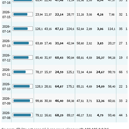
,47
,40
,48
,14
,98
,99
,94
,37
07-16
2026-
23
11
22
28
11
3
4
7
32
15
,94
,37
,14
,77
,28
,08
,28
,98
07-15
2026-
126
43
47
224
52
2
3
114
35
13
,1
,15
,12
,6
,64
,89
,06
,1
07-14
2026-
63
17
31
42
58
2
3
20
27
11
,89
,45
,04
,04
,60
,52
,85
,27
07-13
2026-
85
31
60
90
68
4
16
94
19
8
,40
,97
,43
,84
,81
,59
,37
,28
07-12
2026-
78
15
24
125
72
4
24
99
66
9
,27
,37
,59
,2
,34
,84
,67
,73
07-11
2026-
128
28
64
175
85
4
14
56
22
10
,3
,51
,87
,2
,21
,69
,09
,40
07-10
2026-
99
30
46
84
47
3
12
60
33
22
,85
,30
,40
,38
,51
,71
,36
,81
07-09
2026-
79
16
68
89
46
3
4
93
44
18
,12
,61
,29
,17
,17
,51
,79
,45
07-08