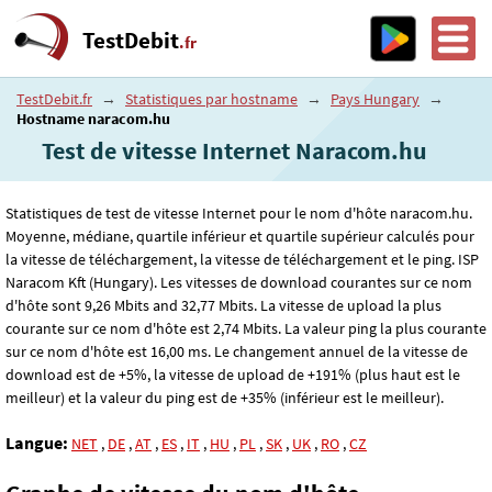
TestDebit
.fr
TestDebit.fr
→
Statistiques par hostname
→
Pays Hungary
→
Hostname naracom.hu
Test de vitesse Internet Naracom.hu
Statistiques de test de vitesse Internet pour le nom d'hôte naracom.hu.
Moyenne, médiane, quartile inférieur et quartile supérieur calculés pour
la vitesse de téléchargement, la vitesse de téléchargement et le ping. ISP
Naracom Kft (Hungary). Les vitesses de download courantes sur ce nom
d'hôte sont 9
,26
Mbits and 32
,77
Mbits. La vitesse de upload la plus
courante sur ce nom d'hôte est 2
,74
Mbits. La valeur ping la plus courante
sur ce nom d'hôte est 16
,00
ms. Le changement annuel de la vitesse de
download est de +5%, la vitesse de upload de +191% (plus haut est le
meilleur) et la valeur du ping est de +35% (inférieur est le meilleur).
Langue:
NET
,
DE
,
AT
,
ES
,
IT
,
HU
,
PL
,
SK
,
UK
,
RO
,
CZ