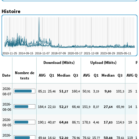
Histoire
Download (Mbits)
Upload (Mbits)
P
Nombre de
Date
AVG
Q1
Median
Q3
AVG
Q1
Median
Q3
AVG
Q
tests
2026-
85
25
51
160
50
3
9
101
25
11
,21
,46
,27
,4
,91
,19
,80
,3
08-07
2026-
184
22
52
66
151
8
27
65
14
13
,4
,53
,27
,48
,9
,37
,64
,99
08-06
2026-
190
40
64
86
178
4
17
114
19
16
,1
,87
,88
,71
,5
,46
,83
,9
08-05
2026-
49
14
52
76
76
15
50
78
119
11
,64
,52
,30
,96
,52
,77
,88
,61