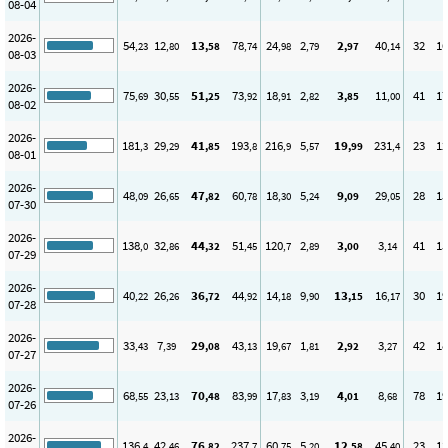
08-04
2026-
54
12
13
78
24
2
2
40
32
16
,23
,80
,58
,74
,98
,79
,97
,14
08-03
2026-
75
30
51
73
18
2
3
11
41
17
,69
,55
,25
,92
,91
,82
,85
,00
08-02
2026-
181
29
41
193
216
5
19
231
23
12
,3
,29
,85
,8
,9
,57
,99
,4
08-01
2026-
48
26
47
60
18
5
9
29
28
15
,09
,65
,82
,78
,30
,24
,09
,05
07-30
2026-
138
32
44
51
120
2
3
3
41
15
,0
,86
,32
,45
,7
,89
,00
,14
07-29
2026-
40
26
36
44
14
9
13
16
30
19
,22
,26
,72
,92
,18
,90
,15
,17
07-28
2026-
33
7
29
43
19
1
2
3
42
18
,43
,39
,08
,13
,67
,81
,92
,27
07-27
2026-
68
23
70
83
17
3
4
8
78
19
,55
,13
,48
,99
,83
,19
,01
,68
07-26
2026-
136
42
76
237
60
5
12
45
23
13
,4
,46
,82
,7
,75
,20
,58
,40