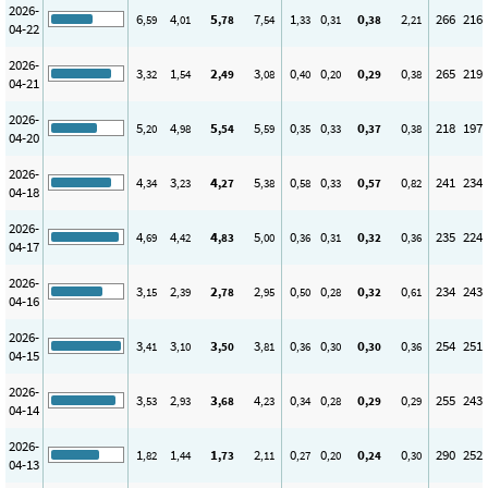
2026-
6
4
5
7
1
0
0
2
266
216
,59
,01
,78
,54
,33
,31
,38
,21
04-22
2026-
3
1
2
3
0
0
0
0
265
219
,32
,54
,49
,08
,40
,20
,29
,38
04-21
2026-
5
4
5
5
0
0
0
0
218
197
,20
,98
,54
,59
,35
,33
,37
,38
04-20
2026-
4
3
4
5
0
0
0
0
241
234
,34
,23
,27
,38
,58
,33
,57
,82
04-18
2026-
4
4
4
5
0
0
0
0
235
224
,69
,42
,83
,00
,36
,31
,32
,36
04-17
2026-
3
2
2
2
0
0
0
0
234
243
,15
,39
,78
,95
,50
,28
,32
,61
04-16
2026-
3
3
3
3
0
0
0
0
254
251
,41
,10
,50
,81
,36
,30
,30
,36
04-15
2026-
3
2
3
4
0
0
0
0
255
243
,53
,93
,68
,23
,34
,28
,29
,29
04-14
2026-
1
1
1
2
0
0
0
0
290
252
,82
,44
,73
,11
,27
,20
,24
,30
04-13