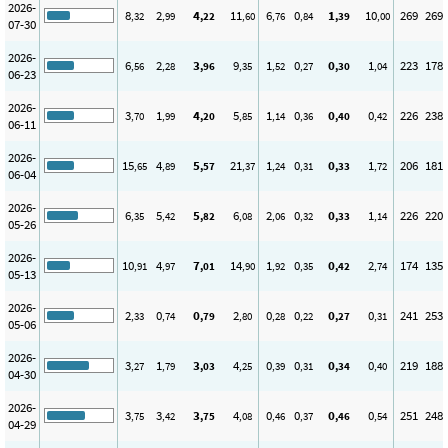
2026-
8
2
4
11
6
0
1
10
269
269
,32
,99
,22
,60
,76
,84
,39
,00
07-30
2026-
6
2
3
9
1
0
0
1
223
178
,56
,28
,96
,35
,52
,27
,30
,04
06-23
2026-
3
1
4
5
1
0
0
0
226
238
,70
,99
,20
,85
,14
,36
,40
,42
06-11
2026-
15
4
5
21
1
0
0
1
206
181
,65
,89
,57
,37
,24
,31
,33
,72
06-04
2026-
6
5
5
6
2
0
0
1
226
220
,35
,42
,82
,08
,06
,32
,33
,14
05-26
2026-
10
4
7
14
1
0
0
2
174
135
,91
,97
,01
,90
,92
,35
,42
,74
05-13
2026-
2
0
0
2
0
0
0
0
241
253
,33
,74
,79
,80
,28
,22
,27
,31
05-06
2026-
3
1
3
4
0
0
0
0
219
188
,27
,79
,03
,25
,39
,31
,34
,40
04-30
2026-
3
3
3
4
0
0
0
0
251
248
,75
,42
,75
,08
,46
,37
,46
,54
04-29