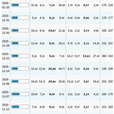
2026-
31
4
7
35
1
0
0
2
179
129
,95
,11
,25
,08
,76
,33
,57
,00
01-25
2025-
5
4
5
5
0
0
0
0
178
177
,10
,78
,10
,43
,40
,39
,40
,42
12-31
2025-
16
9
14
21
3
2
3
4
165
157
,14
,16
,87
,85
,26
,32
,74
,68
12-30
2025-
12
4
6
18
9
1
2
14
152
151
,44
,01
,91
,11
,78
,70
,72
,33
12-28
2025-
5
3
5
7
14
0
13
27
360
310
,28
,20
,03
,10
,17
,37
,63
,43
12-22
2025-
31
12
20
44
6
3
6
9
239
239
,63
,92
,48
,77
,52
,25
,18
,62
12-14
2025-
18
14
24
25
13
2
3
19
202
202
,83
,72
,86
,96
,23
,37
,87
,41
12-08
2025-
10
7
8
9
3
0
2
4
200
175
,94
,24
,44
,71
,61
,33
,24
,23
12-07
2025-
7
6
9
9
2
0
2
2
221
183
,43
,99
,21
,83
,02
,47
,27
,72
11-12