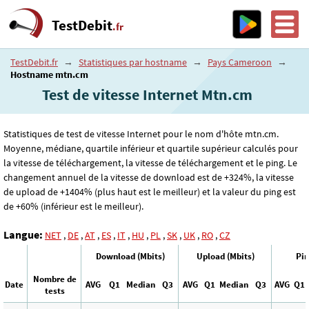
TestDebit
.fr
TestDebit.fr
→
Statistiques par hostname
→
Pays Cameroon
→
Hostname mtn.cm
Test de vitesse Internet Mtn.cm
Statistiques de test de vitesse Internet pour le nom d'hôte mtn.cm.
Moyenne, médiane, quartile inférieur et quartile supérieur calculés pour
la vitesse de téléchargement, la vitesse de téléchargement et le ping. Le
changement annuel de la vitesse de download est de +324%, la vitesse
de upload de +1404% (plus haut est le meilleur) et la valeur du ping est
de +60% (inférieur est le meilleur).
Langue:
NET
,
DE
,
AT
,
ES
,
IT
,
HU
,
PL
,
SK
,
UK
,
RO
,
CZ
Download (Mbits)
Upload (Mbits)
Pin
Nombre de
Date
AVG
Q1
Median
Q3
AVG
Q1
Median
Q3
AVG
Q1
tests