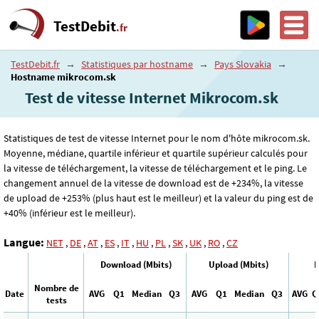
TestDebit
.fr
TestDebit.fr
→
Statistiques par hostname
→
Pays Slovakia
→
Hostname mikrocom.sk
Test de vitesse Internet Mikrocom.sk
Statistiques de test de vitesse Internet pour le nom d'hôte mikrocom.sk.
Moyenne, médiane, quartile inférieur et quartile supérieur calculés pour
la vitesse de téléchargement, la vitesse de téléchargement et le ping. Le
changement annuel de la vitesse de download est de +234%, la vitesse
de upload de +253% (plus haut est le meilleur) et la valeur du ping est de
+40% (inférieur est le meilleur).
Langue:
NET
,
DE
,
AT
,
ES
,
IT
,
HU
,
PL
,
SK
,
UK
,
RO
,
CZ
Download (Mbits)
Upload (Mbits)
P
Nombre de
Date
AVG
Q1
Median
Q3
AVG
Q1
Median
Q3
AVG
Q
tests