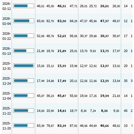
2026-
46
45
46
47
26
25
26
26
14
1
,51
,30
,51
,71
,01
,72
,01
,30
02-12
2026-
83
82
83
84
47
45
47
49
12
1
,50
,70
,50
,29
,57
,56
,57
,57
02-04
2026-
52
48
52
56
30
29
30
30
17
1
,65
,76
,65
,55
,37
,88
,37
,87
01-22
2026-
21
18
21
25
13
9
13
17
20
1
,89
,78
,89
,01
,75
,53
,75
,97
01-13
2025-
15
15
15
15
12
12
12
13
20
1
,55
,12
,55
,98
,97
,92
,97
,02
12-31
2025-
17
14
17
20
12
11
12
13
35
3
,49
,88
,49
,11
,55
,56
,55
,54
12-24
2025-
45
36
45
55
19
17
19
21
14
1
,87
,23
,87
,50
,54
,25
,54
,83
12-04
2025-
14
10
14
18
8
7
8
9
45
2
,83
,90
,83
,77
,30
,24
,30
,35
11-22
2025-
83
78
83
87
46
44
46
48
10
9
,39
,87
,39
,92
,66
,69
,66
,62
11-20