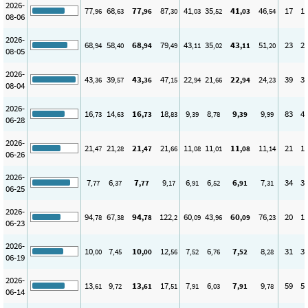
2026-
77
68
77
87
41
35
41
46
17
1
,96
,63
,96
,30
,03
,52
,03
,54
08-06
2026-
68
58
68
79
43
35
43
51
23
2
,94
,40
,94
,49
,11
,02
,11
,20
08-05
2026-
43
39
43
47
22
21
22
24
39
3
,36
,57
,36
,15
,94
,66
,94
,23
08-04
2026-
16
14
16
18
9
8
9
9
83
4
,73
,63
,73
,83
,39
,78
,39
,99
06-28
2026-
21
21
21
21
11
11
11
11
21
1
,47
,28
,47
,66
,08
,01
,08
,14
06-26
2026-
7
6
7
9
6
6
6
7
34
3
,77
,37
,77
,17
,91
,52
,91
,31
06-25
2026-
94
67
94
122
60
43
60
76
20
1
,78
,38
,78
,2
,09
,96
,09
,23
06-23
2026-
10
7
10
12
7
6
7
8
31
3
,00
,45
,00
,56
,52
,76
,52
,28
06-19
2026-
13
9
13
17
7
6
7
9
59
5
,61
,72
,61
,51
,91
,03
,91
,78
06-14