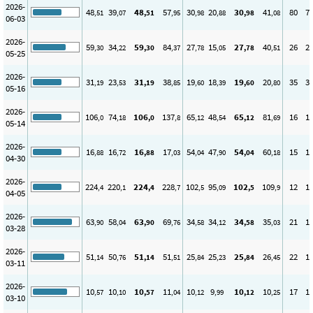
2026-
48
39
48
57
30
20
30
41
80
7
,51
,07
,51
,95
,98
,88
,98
,08
06-03
2026-
59
34
59
84
27
15
27
40
26
2
,30
,22
,30
,37
,78
,05
,78
,51
05-25
2026-
31
23
31
38
19
18
19
20
35
3
,19
,53
,19
,85
,60
,39
,60
,80
05-16
2026-
106
74
106
137
65
48
65
81
16
1
,0
,18
,0
,8
,12
,54
,12
,69
05-14
2026-
16
16
16
17
54
47
54
60
15
1
,88
,72
,88
,03
,04
,90
,04
,18
04-30
2026-
224
220
224
228
102
95
102
109
12
1
,4
,1
,4
,7
,5
,09
,5
,9
04-05
2026-
63
58
63
69
34
34
34
35
21
1
,90
,04
,90
,76
,58
,12
,58
,03
03-28
2026-
51
50
51
51
25
25
25
26
22
1
,14
,76
,14
,51
,84
,23
,84
,45
03-11
2026-
10
10
10
11
10
9
10
10
17
1
,57
,10
,57
,04
,12
,99
,12
,25
03-10