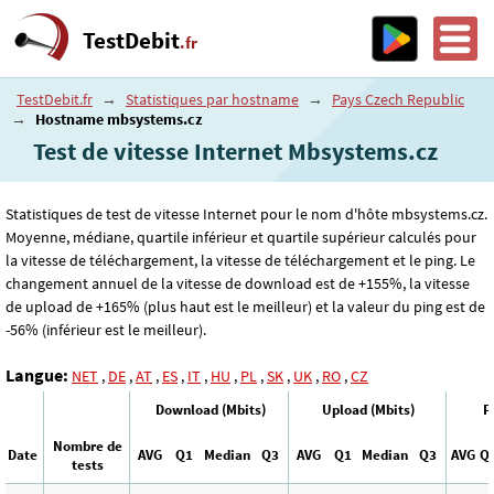
TestDebit
.fr
TestDebit.fr
→
Statistiques par hostname
→
Pays Czech Republic
→
Hostname mbsystems.cz
Test de vitesse Internet Mbsystems.cz
Statistiques de test de vitesse Internet pour le nom d'hôte mbsystems.cz.
Moyenne, médiane, quartile inférieur et quartile supérieur calculés pour
la vitesse de téléchargement, la vitesse de téléchargement et le ping. Le
changement annuel de la vitesse de download est de +155%, la vitesse
de upload de +165% (plus haut est le meilleur) et la valeur du ping est de
-56% (inférieur est le meilleur).
Langue:
NET
,
DE
,
AT
,
ES
,
IT
,
HU
,
PL
,
SK
,
UK
,
RO
,
CZ
Download (Mbits)
Upload (Mbits)
P
Nombre de
Date
AVG
Q1
Median
Q3
AVG
Q1
Median
Q3
AVG
Q
tests