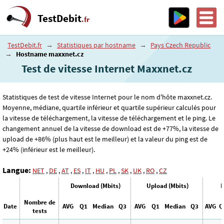
TestDebit
.fr
TestDebit.fr
→
Statistiques par hostname
→
Pays Czech Republic
→
Hostname maxxnet.cz
Test de vitesse Internet Maxxnet.cz
Statistiques de test de vitesse Internet pour le nom d'hôte maxxnet.cz.
Moyenne, médiane, quartile inférieur et quartile supérieur calculés pour
la vitesse de téléchargement, la vitesse de téléchargement et le ping. Le
changement annuel de la vitesse de download est de +77%, la vitesse de
upload de +86% (plus haut est le meilleur) et la valeur du ping est de
+24% (inférieur est le meilleur).
Langue:
NET
,
DE
,
AT
,
ES
,
IT
,
HU
,
PL
,
SK
,
UK
,
RO
,
CZ
Download (Mbits)
Upload (Mbits)
P
Nombre de
Date
AVG
Q1
Median
Q3
AVG
Q1
Median
Q3
AVG
Q
tests