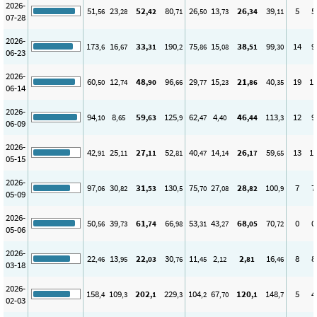
2026-
51
23
52
80
26
13
26
39
5
5
,56
,28
,42
,71
,50
,73
,34
,11
07-28
2026-
173
16
33
190
75
15
38
99
14
9
,6
,67
,31
,2
,86
,08
,51
,30
06-23
2026-
60
12
48
96
29
15
21
40
19
1
,50
,74
,90
,66
,77
,23
,86
,35
06-14
2026-
94
8
59
125
62
4
46
113
12
9
,10
,65
,63
,9
,47
,40
,44
,3
06-09
2026-
42
25
27
52
40
14
26
59
13
1
,91
,11
,11
,81
,47
,14
,17
,65
05-15
2026-
97
30
31
130
75
27
28
100
7
7
,06
,82
,53
,5
,70
,08
,82
,9
05-09
2026-
50
39
61
66
53
43
68
70
0
0
,56
,73
,74
,98
,31
,27
,05
,72
05-06
2026-
22
13
22
30
11
2
2
16
8
8
,46
,95
,03
,76
,45
,12
,81
,46
03-18
2026-
158
109
202
229
104
67
120
148
5
4
,4
,3
,1
,3
,2
,70
,1
,7
02-03