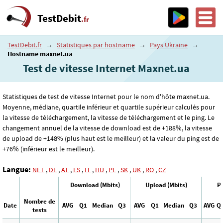
TestDebit
.fr
TestDebit.fr
→
Statistiques par hostname
→
Pays Ukraine
→
Hostname maxnet.ua
Test de vitesse Internet Maxnet.ua
Statistiques de test de vitesse Internet pour le nom d'hôte maxnet.ua.
Moyenne, médiane, quartile inférieur et quartile supérieur calculés pour
la vitesse de téléchargement, la vitesse de téléchargement et le ping. Le
changement annuel de la vitesse de download est de +188%, la vitesse
de upload de +148% (plus haut est le meilleur) et la valeur du ping est de
+76% (inférieur est le meilleur).
Langue:
NET
,
DE
,
AT
,
ES
,
IT
,
HU
,
PL
,
SK
,
UK
,
RO
,
CZ
Download (Mbits)
Upload (Mbits)
Pi
Nombre de
Date
AVG
Q1
Median
Q3
AVG
Q1
Median
Q3
AVG
Q
tests