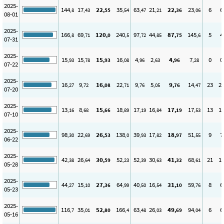
2025-
144
17
22
35
63
21
22
23
6
6
,8
,43
,55
,54
,47
,21
,36
,06
08-01
2025-
166
69
120
240
97
44
87
145
5
4
,8
,71
,0
,5
,72
,85
,75
,6
07-31
2025-
15
15
15
16
4
2
4
7
0
0
,93
,78
,93
,08
,96
,63
,96
,28
07-22
2025-
16
9
16
22
9
5
9
14
23
2
,27
,72
,08
,71
,76
,05
,76
,47
07-20
2025-
13
8
15
18
17
16
17
17
13
1
,16
,68
,66
,89
,19
,84
,19
,53
07-10
2025-
98
22
26
138
39
17
18
51
9
7
,30
,69
,53
,0
,93
,82
,97
,55
06-22
2025-
42
26
30
52
52
30
41
68
21
1
,38
,64
,59
,23
,39
,63
,32
,61
05-28
2025-
44
15
27
64
40
16
31
59
8
6
,27
,10
,36
,99
,50
,54
,10
,76
05-23
2025-
116
35
52
166
63
26
49
94
6
6
,7
,01
,80
,4
,48
,03
,69
,04
05-16