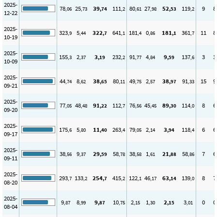
2025-
78
25
39
111
80
27
52
119
9
8
,06
,73
,74
,2
,61
,98
,53
,2
12-22
2025-
323
5
322
641
181
0
181
361
11
8
,9
,44
,7
,1
,4
,86
,1
,7
10-19
2025-
155
2
3
232
91
4
9
137
3
3
,3
,37
,19
,2
,77
,84
,59
,6
10-09
2025-
44
8
38
80
49
2
38
91
15
9
,74
,62
,65
,11
,75
,57
,97
,33
09-21
2025-
77
48
91
112
76
45
89
114
8
6
,05
,48
,22
,7
,56
,45
,30
,0
09-20
2025-
175
5
11
263
79
2
3
118
6
6
,6
,80
,40
,4
,05
,14
,94
,4
09-17
2025-
38
9
29
58
38
1
21
58
7
6
,56
,37
,59
,78
,58
,61
,88
,86
09-11
2025-
293
133
254
415
122
46
63
139
8
7
,7
,2
,7
,2
,1
,17
,14
,0
08-20
2025-
9
8
9
10
2
1
2
3
0
0
,87
,99
,87
,75
,15
,30
,15
,01
08-04