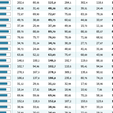
202
80
121
284
302
118
,6
,35
,0
,1
,4
,5
48
31
48
65
39
24
,38
,43
,38
,34
,31
,49
72
69
72
75
83
79
,87
,90
,87
,83
,19
,26
49
38
49
60
44
33
,75
,89
,75
,62
,08
,97
37
25
37
49
15
11
,39
,44
,39
,34
,73
,16
89
88
89
90
88
85
,70
,59
,70
,80
,33
,57
76
75
76
78
71
68
,93
,77
,93
,09
,58
,92
34
31
34
38
27
27
,76
,24
,76
,29
,71
,67
36
24
36
48
41
31
,72
,84
,72
,60
,41
,85
63
52
63
75
68
43
,85
,22
,85
,47
,69
,90
146
100
146
192
119
88
,5
,2
,5
,7
,0
,15
102
94
102
110
95
94
,7
,96
,7
,5
,41
,54
278
167
278
389
135
90
,3
,3
,3
,2
,6
,02
186
137
186
235
80
74
,8
,8
,8
,8
,76
,23
31
29
31
32
17
16
,12
,31
,12
,94
,92
,95
18
17
18
18
10
7
,14
,32
,14
,96
,92
,56
69
59
69
80
70
58
,96
,08
,96
,85
,23
,16
152
118
152
187
153
123
,8
,3
,8
,2
,5
,6
38
33
38
44
38
33
,96
,81
,96
,11
,77
,23
24
20
24
29
22
19
,93
,57
,93
,29
,02
,21