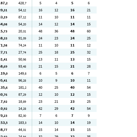
187
428
5
4
5
6
,2
,7
39
54
16
12
16
21
,31
,12
83
87
11
10
11
11
,19
,12
44
54
14
12
14
15
,08
,20
15
20
48
36
48
60
,73
,31
88
91
24
23
24
25
,33
,09
71
74
11
10
11
12
,58
,24
27
27
25
18
25
32
,71
,74
41
50
13
11
13
15
,41
,98
68
93
21
15
21
28
,69
,48
119
149
6
5
6
7
,0
,8
95
96
10
9
10
11
,41
,28
135
181
40
25
40
54
,6
,2
80
87
12
10
12
15
,76
,29
17
18
23
21
23
25
,92
,89
10
14
42
29
42
54
,92
,28
70
82
7
6
7
9
,23
,30
153
183
14
10
14
19
,5
,3
38
44
15
14
15
15
,77
,31
22
24
32
29
32
35
,02
,84