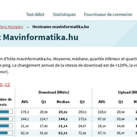
Test débit
Statistiques
Fournisseur de connexion
Pays Hungary
→
Hostname mavinformatika.hu
et Mavinformatika.hu
om d'hôte mavinformatika.hu. Moyenne, médiane, quartile inférieur et quartil
e ping. Le changement annuel de la vitesse de download est de +129%, la vi
leur).
O
,
CZ
Download (Mbits)
Upload (Mb
bre de
AVG
Q1
Median
Q3
AVG
Q1
M
ests
175
20
20
253
218
20
,3
,06
,16
,0
,8
,54
144
114
144
173
67
53
,2
,7
,2
,6
,03
,64
21
17
21
24
18
14
,14
,60
,14
,67
,14
,00
62
51
62
72
57
55
,19
,83
,19
,56
,73
,47