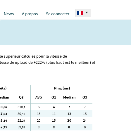
▾
News
À propos
Se connecter
e supérieur calculés pour la vitesse de
tesse de upload de +222% (plus haut est le meilleur) et
its)
Ping (ms)
edian
Q3
AVG
Q1
Median
Q3
20
318
6
4
7
7
,66
,1
67
80
13
11
13
15
,03
,41
18
22
20
15
20
24
,14
,29
57
59
8
8
8
9
,73
,99