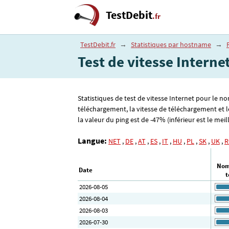
TestDebit
.fr
TestDebit.fr
→
Statistiques par hostname
→
Test de vitesse Intern
Statistiques de test de vitesse Internet pour le n
téléchargement, la vitesse de téléchargement et l
la valeur du ping est de -47% (inférieur est le meil
Langue:
NET
,
DE
,
AT
,
ES
,
IT
,
HU
,
PL
,
SK
,
UK
,
R
Nom
Date
t
2026-08-05
2026-08-04
2026-08-03
2026-07-30