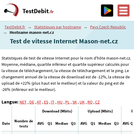
TestDebit
.fr
TestDebit.fr
→
Statistiques par hostname
→
Pays Czech Republic
→
Hostname mason-net.cz
Test de vitesse Internet Mason-net.cz
Statistiques de test de vitesse Internet pour le nom d'hôte mason-net.cz.
Moyenne, médiane, quartile inférieur et quartile supérieur calculés pour
la vitesse de téléchargement, la vitesse de téléchargement et le ping. Le
changement annuel de la vitesse de download est de -12%, la vitesse de
upload de +22% (plus haut est le meilleur) et la valeur du ping est de
-26% (inférieur est le meilleur).
Langue:
NET
,
DE
,
AT
,
ES
,
IT
,
HU
,
PL
,
SK
,
UK
,
RO
,
CZ
Download (Mbits)
Upload (Mbits)
P
Nombre de
Date
AVG
Q1
Median
Q3
AVG
Q1
Median
Q3
AVG
Q
tests