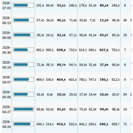
2026-
191
84
92
248
178
61
80
246
6
4
,5
,69
,61
,9
,6
,49
,24
,6
07-03
2026-
57
34
40
71
33
7
11
48
36
3
,42
,53
,16
,68
,85
,92
,04
,36
06-13
2026-
39
24
42
57
56
41
65
80
19
5
,25
,22
,18
,21
,65
,54
,07
,18
06-09
2026-
481
360
698
710
514
344
667
761
7
3
,0
,5
,8
,5
,2
,1
,8
,0
05-30
2026-
72
58
89
94
54
31
37
68
8
7
,38
,72
,74
,71
,30
,86
,89
,54
05-24
2026-
469
336
469
601
780
747
780
812
9
9
,4
,9
,4
,8
,1
,6
,1
,6
05-07
2026-
16
8
10
20
17
14
16
20
34
1
,09
,86
,50
,53
,94
,44
,40
,67
05-06
2026-
68
53
81
90
75
62
94
98
14
7
,66
,50
,85
,41
,50
,09
,40
,36
04-27
2026-
344
214
416
510
442
294
580
658
71
4
,3
,3
,9
,6
,2
,6
,2
,7
04-24