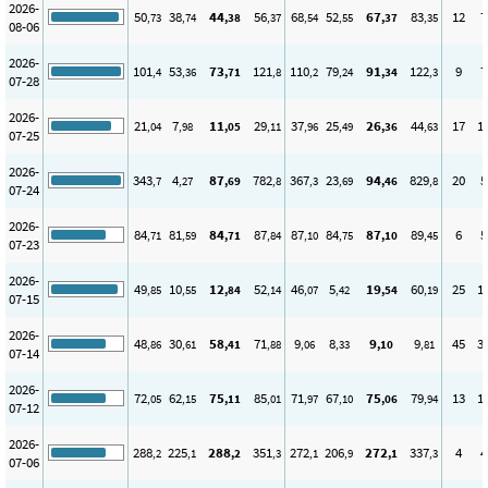
2026-
50
38
44
56
68
52
67
83
12
7
,73
,74
,38
,37
,54
,55
,37
,35
08-06
2026-
101
53
73
121
110
79
91
122
9
7
,4
,36
,71
,8
,2
,24
,34
,3
07-28
2026-
21
7
11
29
37
25
26
44
17
1
,04
,98
,05
,11
,96
,49
,36
,63
07-25
2026-
343
4
87
782
367
23
94
829
20
5
,7
,27
,69
,8
,3
,69
,46
,8
07-24
2026-
84
81
84
87
87
84
87
89
6
5
,71
,59
,71
,84
,10
,75
,10
,45
07-23
2026-
49
10
12
52
46
5
19
60
25
1
,85
,55
,84
,14
,07
,42
,54
,19
07-15
2026-
48
30
58
71
9
8
9
9
45
3
,86
,61
,41
,88
,06
,33
,10
,81
07-14
2026-
72
62
75
85
71
67
75
79
13
1
,05
,15
,11
,01
,97
,10
,06
,94
07-12
2026-
288
225
288
351
272
206
272
337
4
4
,2
,1
,2
,3
,1
,9
,1
,3
07-06