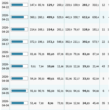
2026-
147
85
129
200
219
159
281
310
12
9
,4
,78
,7
,2
,5
,9
,7
,1
04-22
2026-
360
260
499
529
441
330
612
638
5
4
,1
,1
,9
,9
,9
,7
,4
,4
04-21
2026-
214
168
214
261
128
76
128
181
11
1
,6
,1
,6
,1
,9
,67
,9
,2
04-20
2026-
372
196
372
548
392
211
392
573
22
1
,3
,1
,3
,6
,4
,1
,4
,7
04-17
2026-
81
76
81
87
83
79
83
87
10
1
,65
,25
,65
,05
,20
,26
,20
,14
04-10
2026-
9
7
10
11
16
12
19
21
43
3
,51
,84
,88
,86
,03
,28
,33
,44
04-09
2026-
54
36
40
65
51
32
33
62
5
5
,29
,53
,61
,21
,96
,17
,53
,54
04-08
2026-
91
90
91
92
94
94
94
94
6
5
,53
,75
,53
,31
,51
,15
,51
,88
04-05
2026-
51
7
8
73
30
12
24
45
35
1
,48
,80
,96
,91
,64
,58
,23
,49
04-04