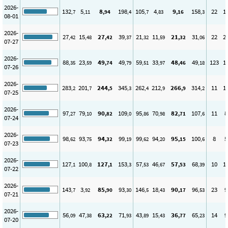
2026-
132
5
8
198
105
4
9
158
22
1
,7
,11
,94
,4
,7
,83
,16
,3
08-01
2026-
27
15
27
39
21
11
21
31
22
2
,42
,48
,42
,37
,32
,59
,32
,06
07-27
2026-
88
23
49
49
59
33
48
49
123
1
,35
,59
,74
,79
,51
,97
,46
,18
07-26
2026-
283
201
244
345
262
212
266
314
11
1
,2
,7
,5
,3
,4
,9
,9
,2
07-25
2026-
97
79
90
109
95
70
82
107
11
8
,27
,10
,82
,0
,86
,98
,71
,6
07-24
2026-
98
93
94
99
99
94
95
100
8
5
,62
,75
,32
,19
,62
,20
,15
,6
07-23
2026-
127
100
127
153
57
46
57
68
10
1
,1
,8
,1
,3
,53
,67
,53
,39
07-22
2026-
143
3
85
93
146
18
90
96
23
9
,7
,92
,90
,30
,5
,43
,17
,53
07-21
2026-
56
47
63
71
43
15
36
65
14
9
,09
,38
,22
,93
,89
,43
,77
,23
07-20