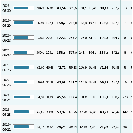
2026-
284
6
81
359
181
18
90
252
13
6
,3
,28
,54
,5
,1
,46
,13
,7
06-30
2026-
169
102
158
214
154
107
159
187
14
9
,9
,0
,7
,0
,3
,3
,8
,8
06-29
2026-
136
22
122
237
123
31
103
194
8
8
,8
,31
,6
,2
,0
,75
,5
,7
06-28
2026-
360
103
158
517
245
104
156
342
8
6
,6
,1
,5
,0
,7
,7
,5
,1
06-27
2026-
72
46
72
89
107
65
71
93
8
8
,60
,69
,72
,33
,9
,66
,96
,96
06-26
2026-
109
34
43
151
110
35
56
157
15
9
,4
,39
,98
,7
,0
,46
,18
,7
06-25
2026-
64
0
45
117
101
0
103
158
223
2
,38
,39
,56
,4
,8
,18
,1
,7
06-24
2026-
45
30
52
67
32
32
43
43
142
2
,65
,26
,37
,75
,78
,60
,23
,42
06-23
2026-
43
9
29
39
42
8
21
25
68
1
,17
,32
,24
,34
,19
,84
,07
,56
06-22