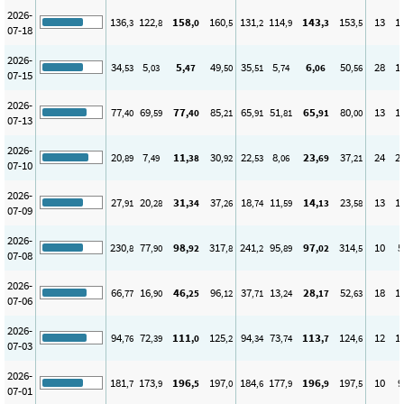
2026-
136
122
158
160
131
114
143
153
13
1
,3
,8
,0
,5
,2
,9
,3
,5
07-18
2026-
34
5
5
49
35
5
6
50
28
1
,53
,03
,47
,50
,51
,74
,06
,56
07-15
2026-
77
69
77
85
65
51
65
80
13
1
,40
,59
,40
,21
,91
,81
,91
,00
07-13
2026-
20
7
11
30
22
8
23
37
24
2
,89
,49
,38
,92
,53
,06
,69
,21
07-10
2026-
27
20
31
37
18
11
14
23
13
1
,91
,28
,34
,26
,74
,59
,13
,58
07-09
2026-
230
77
98
317
241
95
97
314
10
5
,8
,90
,92
,8
,2
,89
,02
,5
07-08
2026-
66
16
46
96
37
13
28
52
18
1
,77
,90
,25
,12
,71
,24
,17
,63
07-06
2026-
94
72
111
125
94
73
113
124
12
1
,76
,39
,0
,2
,34
,74
,7
,6
07-03
2026-
181
173
196
197
184
177
196
197
10
9
,7
,9
,5
,0
,6
,9
,9
,5
07-01