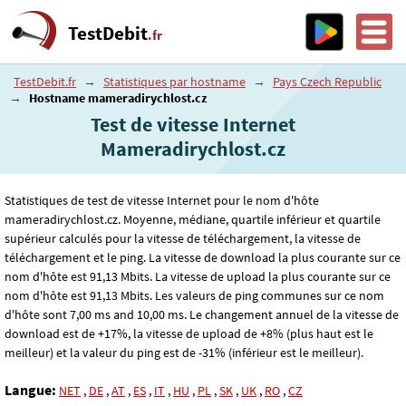
TestDebit
.fr
TestDebit.fr
→
Statistiques par hostname
→
Pays Czech Republic
→
Hostname mameradirychlost.cz
Test de vitesse Internet
Mameradirychlost.cz
Statistiques de test de vitesse Internet pour le nom d'hôte
mameradirychlost.cz. Moyenne, médiane, quartile inférieur et quartile
supérieur calculés pour la vitesse de téléchargement, la vitesse de
téléchargement et le ping. La vitesse de download la plus courante sur ce
nom d'hôte est 91
,13
Mbits. La vitesse de upload la plus courante sur ce
nom d'hôte est 91
,13
Mbits. Les valeurs de ping communes sur ce nom
d'hôte sont 7
,00
ms and 10
,00
ms. Le changement annuel de la vitesse de
download est de +17%, la vitesse de upload de +8% (plus haut est le
meilleur) et la valeur du ping est de -31% (inférieur est le meilleur).
Langue:
NET
,
DE
,
AT
,
ES
,
IT
,
HU
,
PL
,
SK
,
UK
,
RO
,
CZ