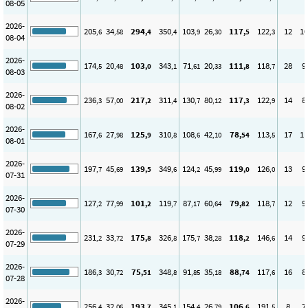
08-05
2026-
205
34
294
350
103
26
117
122
12
10
,6
,58
,4
,4
,9
,30
,5
,3
08-04
2026-
174
20
103
343
71
20
111
118
28
9
,5
,48
,0
,1
,61
,33
,8
,7
08-03
2026-
236
57
217
311
130
80
117
122
14
8
,3
,00
,2
,4
,7
,12
,3
,9
08-02
2026-
167
27
125
310
108
42
78
113
17
11
,6
,98
,9
,8
,6
,10
,54
,5
08-01
2026-
197
45
139
349
124
45
119
126
13
9
,7
,69
,5
,6
,2
,99
,0
,0
07-31
2026-
127
77
101
119
87
60
79
118
12
9
,2
,99
,2
,7
,17
,64
,82
,7
07-30
2026-
231
33
175
326
175
38
118
146
14
9
,2
,72
,8
,8
,7
,28
,2
,6
07-29
2026-
186
30
75
348
91
35
88
117
16
8
,3
,72
,51
,8
,85
,18
,74
,6
07-28
2026-
256
32
193
345
154
26
106
191
8
7
,4
,06
,7
,1
,4
,79
,6
,5