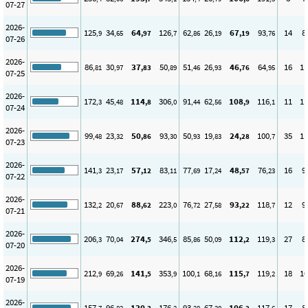
07-27
2026-
125
34
64
126
62
26
67
93
14
8
,9
,65
,97
,7
,86
,19
,19
,76
07-26
2026-
86
30
37
50
51
26
46
64
16
11
,81
,97
,83
,89
,46
,93
,76
,95
07-25
2026-
172
45
114
306
91
62
108
116
11
11
,3
,48
,8
,0
,44
,56
,9
,1
07-24
2026-
99
23
50
93
50
19
24
100
35
11
,48
,32
,86
,30
,93
,83
,28
,7
07-23
2026-
141
23
57
83
77
17
48
76
16
9
,3
,17
,12
,11
,69
,24
,57
,23
07-22
2026-
132
20
88
223
76
27
93
118
12
9
,2
,67
,62
,0
,72
,58
,22
,7
07-21
2026-
206
70
274
346
85
50
112
119
27
8
,3
,04
,5
,5
,86
,09
,2
,3
07-20
2026-
212
69
141
353
100
68
115
119
18
10
,9
,26
,5
,9
,1
,16
,7
,2
07-19
2026-
157
96
130
176
93
67
106
117
17
8