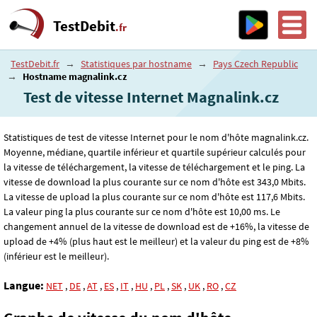
TestDebit
.fr
TestDebit.fr
→
Statistiques par hostname
→
Pays Czech Republic
→
Hostname magnalink.cz
Test de vitesse Internet Magnalink.cz
Statistiques de test de vitesse Internet pour le nom d'hôte magnalink.cz.
Moyenne, médiane, quartile inférieur et quartile supérieur calculés pour
la vitesse de téléchargement, la vitesse de téléchargement et le ping. La
vitesse de download la plus courante sur ce nom d'hôte est 343
,0
Mbits.
La vitesse de upload la plus courante sur ce nom d'hôte est 117
,6
Mbits.
La valeur ping la plus courante sur ce nom d'hôte est 10
,00
ms. Le
changement annuel de la vitesse de download est de +16%, la vitesse de
upload de +4% (plus haut est le meilleur) et la valeur du ping est de +8%
(inférieur est le meilleur).
Langue:
NET
,
DE
,
AT
,
ES
,
IT
,
HU
,
PL
,
SK
,
UK
,
RO
,
CZ