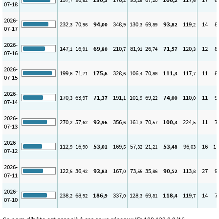
,7
,82
,3
,2
,28
,20
,2
,6
07-18
2026-
232
70
94
348
130
69
93
119
14
8
,3
,96
,00
,9
,3
,89
,82
,2
07-17
2026-
147
16
69
210
81
26
71
120
12
8
,1
,91
,80
,7
,91
,74
,57
,3
07-16
2026-
199
71
175
328
106
70
111
117
11
8
,6
,71
,6
,6
,4
,88
,3
,7
07-15
2026-
170
63
71
191
101
69
74
110
11
9
,3
,97
,37
,1
,9
,22
,00
,0
07-14
2026-
270
57
92
356
161
70
100
224
11
7
,2
,62
,96
,6
,3
,57
,3
,5
07-13
2026-
112
16
53
169
57
21
53
96
16
11
,9
,90
,01
,5
,32
,21
,48
,03
07-12
2026-
122
36
93
167
73
35
90
113
27
9
,5
,42
,83
,0
,55
,86
,52
,8
07-11
2026-
238
68
186
337
128
69
118
119
14
7
,2
,92
,9
,0
,3
,81
,4
,7
07-10