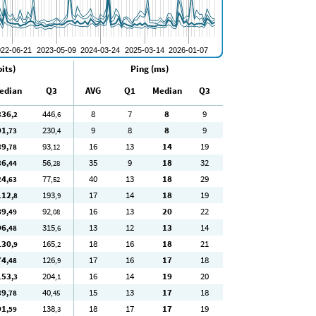
its)
Ping (ms)
edian
Q3
AVG
Q1
Median
Q3
336
446
8
7
8
9
,2
,6
91
230
9
8
8
9
,73
,4
39
93
16
13
14
19
,78
,12
36
56
35
9
18
32
,44
,28
24
77
40
13
18
29
,63
,52
112
193
17
14
18
19
,8
,9
89
92
16
13
20
22
,49
,08
96
315
13
12
13
14
,48
,6
130
165
18
16
18
21
,9
,2
74
126
17
16
17
18
,48
,9
153
204
16
14
19
20
,3
,1
39
40
15
13
17
18
,78
,45
91
138
18
17
17
19
,59
,3