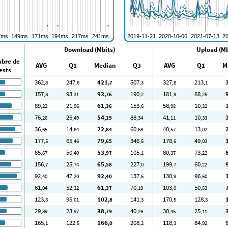
Download (Mbits)
Upload (Mb
bre de
AVG
Q1
Median
Q3
AVG
Q1
M
ests
362
247
421
507
327
213
,8
,8
,7
,3
,8
,1
157
93
93
190
181
88
,8
,31
,76
,2
,9
,25
89
21
61
153
58
10
,22
,96
,36
,6
,98
,32
76
26
54
88
41
10
,26
,49
,25
,34
,11
,33
36
14
22
60
40
13
,65
,84
,84
,68
,57
,02
177
65
79
346
178
49
,5
,46
,65
,5
,6
,03
85
50
53
105
80
73
,67
,40
,97
,1
,37
,22
156
25
65
227
199
60
,7
,74
,58
,0
,7
,22
92
47
92
137
130
96
,40
,20
,40
,6
,9
,60
61
52
61
70
103
50
,04
,32
,37
,10
,0
,53
123
95
102
141
170
128
,3
,01
,8
,3
,5
,3
29
23
38
40
30
25
,89
,97
,79
,26
,45
,11
165
122
166
208
118
84
,1
,5
,0
,2
,3
,92