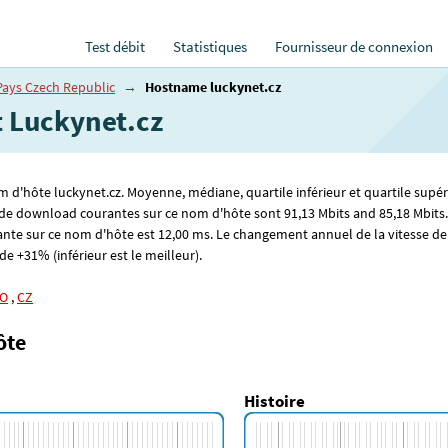
Test débit
Statistiques
Fournisseur de connexion
Pays Czech Republic
→
Hostname luckynet.cz
t Luckynet.cz
om d'hôte luckynet.cz. Moyenne, médiane, quartile inférieur et quartile supér
es de download courantes sur ce nom d'hôte sont 91
,13
Mbits and 85
,18
Mbits.
ante sur ce nom d'hôte est 12
,00
ms. Le changement annuel de la vitesse de
 de +31% (inférieur est le meilleur).
O
,
CZ
ôte
Histoire