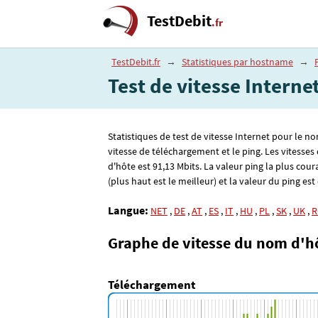
TestDebit
.fr
TestDebit.fr
→
Statistiques par hostname
→
Test de vitesse Interne
Statistiques de test de vitesse Internet pour le n
vitesse de téléchargement et le ping. Les vitess
d'hôte est 91
,13
Mbits. La valeur ping la plus cour
(plus haut est le meilleur) et la valeur du ping est
Langue:
NET
,
DE
,
AT
,
ES
,
IT
,
HU
,
PL
,
SK
,
UK
,
R
Graphe de vitesse du nom d'h
Téléchargement