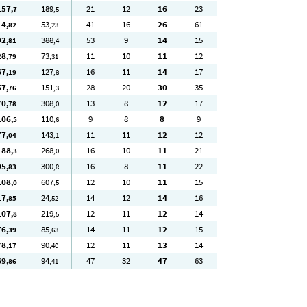
157
189
21
12
16
23
,7
,5
14
53
41
16
26
61
,82
,23
92
388
53
9
14
15
,81
,4
28
73
11
10
11
12
,79
,31
67
127
16
11
14
17
,19
,8
57
151
28
20
30
35
,76
,3
70
308
13
8
12
17
,78
,0
106
110
9
8
8
9
,5
,6
77
143
11
11
12
12
,04
,1
188
268
16
10
11
21
,3
,0
95
300
16
8
11
22
,83
,8
108
607
12
10
11
15
,0
,5
17
24
14
12
14
16
,85
,52
107
219
12
11
12
14
,8
,5
76
85
14
11
12
15
,39
,63
78
90
12
11
13
14
,17
,40
69
94
47
32
47
63
,86
,41