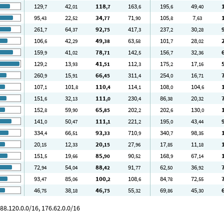
129
42
118
163
195
49
,7
,01
,7
,6
,6
,40
95
22
34
71
105
7
,43
,52
,77
,90
,8
,63
261
64
92
417
237
30
,7
,37
,75
,3
,2
,28
106
42
49
63
101
28
,6
,29
,38
,58
,7
,02
159
41
78
142
156
32
,9
,02
,71
,5
,7
,36
129
13
41
112
175
17
,2
,93
,51
,3
,2
,16
260
15
66
311
254
16
,9
,91
,45
,4
,0
,71
107
101
110
114
108
104
,1
,8
,4
,1
,0
,6
151
32
111
230
86
20
,6
,13
,0
,4
,38
,32
152
59
65
202
202
130
,8
,90
,85
,2
,6
,0
141
50
111
221
195
43
,0
,47
,1
,2
,0
,44
334
66
93
710
340
98
,4
,51
,33
,9
,7
,35
20
12
20
27
17
11
,15
,33
,15
,96
,85
,18
151
19
85
90
168
67
,5
,66
,90
,52
,9
,14
72
54
88
91
62
36
,94
,04
,42
,77
,50
,92
93
85
100
108
84
72
,47
,06
,2
,6
,78
,55
46
38
46
55
69
45
,75
,18
,75
,32
,86
,30
88.120.0.0/16, 176.62.0.0/16