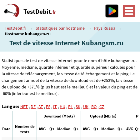
TestDebit
.fr
TestDebit.fr
→
Statistiques par hostname
→
Pays Russia
→
Hostname kubangsm.ru
Test de vitesse Internet Kubangsm.ru
Statistiques de test de vitesse Internet pour le nom d'hôte kubangsm.ru.
Moyenne, médiane, quartile inférieur et quartile supérieur calculés pour
la vitesse de téléchargement, la vitesse de téléchargement et le ping. Le
changement annuel de la vitesse de download est de +253%, la vitesse
de upload de +371% (plus haut est le meilleur) et la valeur du ping est de
-60% (inférieur est le meilleur).
Langue:
NET
,
DE
,
AT
,
ES
,
IT
,
HU
,
PL
,
SK
,
UK
,
RO
,
CZ
Download (Mbits)
Upload (Mbits)
Pi
Nombre de
Date
AVG
Q1
Median
Q3
AVG
Q1
Median
Q3
AVG
Q1
tests