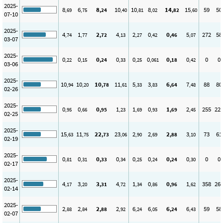
2025-
8
6
8
10
10
8
14
15
59
50
,69
,75
,24
,40
,81
,02
,82
,60
07-10
2025-
4
1
2
4
2
0
0
5
272
58
,74
,77
,72
,13
,27
,42
,46
,07
03-07
2025-
0
0
0
0
0
0
0
0
0
0
,22
,15
,24
,33
,25
,061
,18
,42
03-06
2025-
10
10
10
11
5
3
6
7
88
80
,94
,20
,78
,61
,33
,83
,64
,48
02-26
2025-
0
0
0
1
1
0
1
2
255
22
,95
,66
,95
,23
,69
,93
,69
,45
02-25
2025-
15
11
22
23
2
2
2
3
73
61
,63
,75
,73
,06
,90
,69
,88
,10
02-19
2025-
0
0
0
0
0
0
0
0
0
0
,81
,31
,33
,34
,25
,24
,24
,30
02-17
2025-
4
3
3
4
1
0
0
1
358
26
,17
,20
,31
,72
,34
,86
,96
,62
02-14
2025-
2
2
2
2
6
6
6
6
59
58
,88
,84
,88
,92
,24
,05
,24
,43
02-07