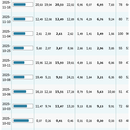
2025-
20
19
20
22
6
6
6
7
78
64
,53
,04
,53
,02
,95
,07
,95
,83
11-18
2025-
12
12
12
12
6
4
6
9
80
71
,49
,08
,49
,89
,76
,29
,76
,24
11-10
2025-
2
2
2
2
1
1
1
1
100
96
,61
,59
,61
,62
,49
,41
,49
,56
11-04
2025-
5
2
3
8
2
1
2
3
55
53
,80
,07
,87
,56
,66
,61
,96
,85
10-25
2025-
15
12
15
19
4
1
1
6
59
47
,95
,28
,93
,61
,89
,15
,36
,86
10-11
2025-
19
5
9
24
4
1
3
6
60
52
,49
,21
,92
,21
,98
,84
,21
,35
10-08
2025-
16
12
15
17
8
5
5
10
51
47
,23
,18
,51
,28
,79
,04
,63
,80
10-06
2025-
11
9
11
13
9
8
9
9
72
68
,47
,74
,47
,20
,13
,35
,13
,91
10-03
2025-
0
0
0
0
0
0
0
0
63
48
,37
,26
,41
,45
,31
,28
,30
,33
10-02