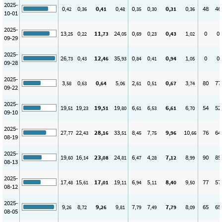
2025-
0
0
0
0
0
0
0
0
48
46
,42
,36
,41
,48
,35
,30
,31
,36
10-01
2025-
13
0
11
24
0
0
0
1
0
0
,25
,22
,73
,05
,69
,23
,43
,02
09-29
2025-
26
0
12
35
0
0
0
1
0
0
,73
,43
,46
,93
,84
,41
,94
,05
09-28
2025-
3
0
0
5
2
0
0
3
80
77
,58
,63
,64
,06
,61
,51
,67
,74
09-22
2025-
19
19
19
19
6
6
6
6
54
52
,51
,23
,51
,80
,61
,53
,61
,70
09-10
2025-
27
22
28
33
8
7
9
10
76
64
,77
,43
,16
,51
,45
,75
,96
,66
08-19
2025-
19
16
23
24
6
4
7
8
90
85
,60
,14
,08
,81
,47
,28
,12
,99
08-13
2025-
17
15
17
19
6
5
8
9
77
57
,48
,61
,01
,11
,94
,11
,40
,50
08-12
2025-
9
8
9
9
7
7
7
8
65
65
,26
,72
,26
,81
,79
,49
,79
,09
08-05