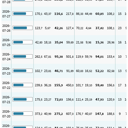
07-28
2026-
170
43
116
217
86
44
60
108
15
10
,1
,37
,6
,8
,33
,49
,85
,2
07-27
2026-
123
5
42
127
70
4
37
108
23
9
,7
,67
,26
,4
,22
,64
,42
,1
07-26
2026-
42
18
35
59
21
9
15
26
16
15
,80
,15
,04
,69
,58
,98
,36
,96
07-25
2026-
262
67
95
501
119
59
94
153
10
7
,5
,81
,38
,8
,9
,79
,01
,4
07-24
2026-
102
23
46
91
60
16
52
82
13
9
,7
,81
,71
,89
,83
,52
,22
,58
07-23
2026-
239
36
155
450
101
19
59
156
17
10
,5
,25
,9
,0
,7
,10
,40
,5
07-22
2026-
175
23
72
156
111
25
47
120
13
10
,5
,27
,03
,6
,4
,19
,93
,9
07-21
2026-
373
40
275
607
176
40
147
188
9
7
,2
,99
,2
,0
,7
,87
,8
,5
07-20
2026-
124
47
81
101
76
25
72
111
38
11