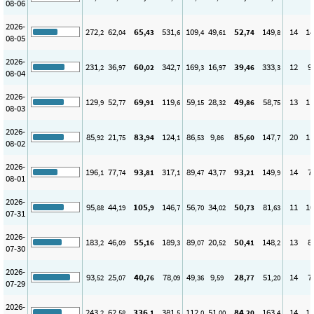
08-06
2026-
272
62
65
531
109
49
52
149
14
14
,2
,04
,43
,6
,4
,61
,74
,8
08-05
2026-
231
36
60
342
169
16
39
333
12
9
,2
,97
,02
,7
,3
,97
,46
,3
08-04
2026-
129
52
69
119
59
28
49
58
13
11
,9
,77
,91
,6
,15
,32
,86
,75
08-03
2026-
85
21
83
124
86
9
85
147
20
11
,92
,75
,94
,1
,53
,86
,60
,7
08-02
2026-
196
77
93
317
89
43
93
149
14
7
,1
,74
,81
,1
,47
,77
,21
,9
08-01
2026-
95
44
105
146
56
34
50
81
11
10
,88
,19
,9
,7
,70
,02
,73
,63
07-31
2026-
183
46
55
189
89
20
50
148
13
8
,2
,09
,16
,3
,07
,52
,41
,2
07-30
2026-
93
25
40
78
49
9
28
51
14
7
,52
,07
,76
,09
,36
,59
,77
,20
07-29
2026-
243
62
336
381
112
51
84
163
14
11
,2
,58
,1
,5
,0
,00
,20
,4