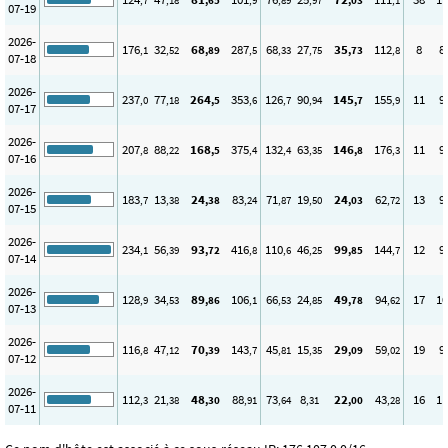
,7
,18
,65
,9
,89
,97
,03
,1
07-19
2026-
176
32
68
287
68
27
35
112
8
8
,1
,52
,89
,5
,33
,75
,73
,8
07-18
2026-
237
77
264
353
126
90
145
155
11
9
,0
,18
,5
,6
,7
,94
,7
,9
07-17
2026-
207
88
168
375
132
63
146
176
11
9
,8
,22
,5
,4
,4
,35
,8
,3
07-16
2026-
183
13
24
83
71
19
24
62
13
9
,7
,38
,38
,24
,87
,50
,03
,72
07-15
2026-
234
56
93
416
110
46
99
144
12
9
,1
,39
,72
,8
,6
,25
,85
,7
07-14
2026-
128
34
89
106
66
24
49
94
17
10
,9
,53
,86
,1
,53
,85
,78
,62
07-13
2026-
116
47
70
143
45
15
29
59
19
9
,8
,12
,39
,7
,81
,35
,09
,02
07-12
2026-
112
21
48
88
73
8
22
43
16
11
,3
,38
,30
,91
,64
,31
,00
,28
07-11