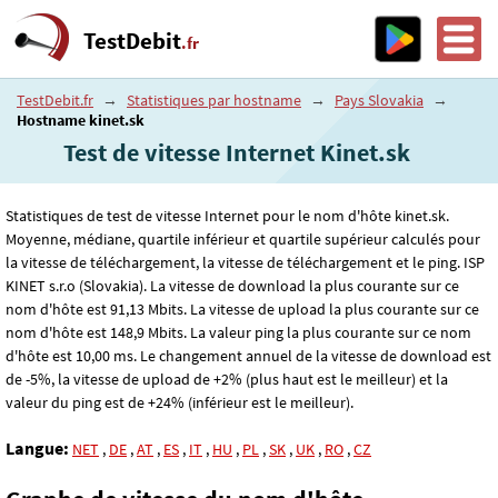
TestDebit
.fr
TestDebit.fr
→
Statistiques par hostname
→
Pays Slovakia
→
Hostname kinet.sk
Test de vitesse Internet Kinet.sk
Statistiques de test de vitesse Internet pour le nom d'hôte kinet.sk.
Moyenne, médiane, quartile inférieur et quartile supérieur calculés pour
la vitesse de téléchargement, la vitesse de téléchargement et le ping. ISP
KINET s.r.o (Slovakia). La vitesse de download la plus courante sur ce
nom d'hôte est 91
,13
Mbits. La vitesse de upload la plus courante sur ce
nom d'hôte est 148
,9
Mbits. La valeur ping la plus courante sur ce nom
d'hôte est 10
,00
ms. Le changement annuel de la vitesse de download est
de -5%, la vitesse de upload de +2% (plus haut est le meilleur) et la
valeur du ping est de +24% (inférieur est le meilleur).
Langue:
NET
,
DE
,
AT
,
ES
,
IT
,
HU
,
PL
,
SK
,
UK
,
RO
,
CZ