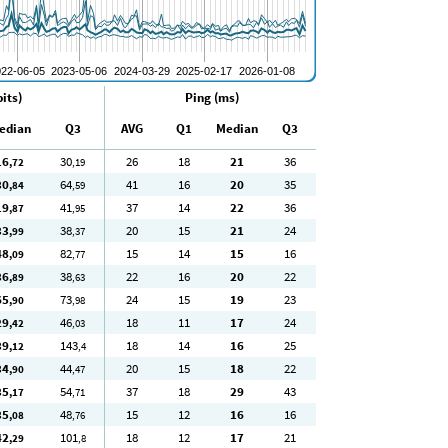
its)
Ping (ms)
edian
Q3
AVG
Q1
Median
Q3
16
30
26
18
21
36
,72
,19
30
64
41
16
20
35
,84
,59
19
41
37
14
22
36
,87
,95
33
38
20
15
21
24
,99
,37
48
82
15
14
15
16
,09
,77
36
38
22
16
20
22
,89
,63
65
73
24
15
19
23
,90
,98
29
46
18
11
17
24
,42
,03
39
143
18
14
16
25
,12
,4
34
44
20
15
18
22
,90
,47
35
54
37
18
29
43
,17
,71
35
48
15
12
16
16
,08
,76
42
101
18
12
17
21
,29
,8