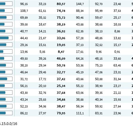
96
33
80
144
92
23
,15
,23
,57
,7
,70
,48
108
61
74
88
95
37
,7
,51
,78
,34
,99
,53
69
35
75
90
59
25
,89
,32
,72
,46
,67
,17
39
18
38
43
38
18
,00
,67
,19
,88
,68
,03
40
14
36
62
38
8
,77
,21
,92
,35
,13
,86
44
21
33
57
48
13
,43
,67
,06
,28
,85
,82
29
15
19
37
32
15
,26
,51
,05
,13
,52
,17
13
5
8
17
9
0
,95
,05
,47
,61
,95
,91
49
39
46
64
48
33
,50
,26
,09
,26
,15
,60
38
29
50
53
75
63
,20
,34
,78
,36
,23
,45
46
29
32
45
47
23
,64
,45
,77
,19
,06
,31
31
17
37
43
50
31
,72
,72
,42
,66
,88
,54
56
20
25
55
38
23
,21
,10
,34
,22
,90
,27
43
32
37
63
39
21
,30
,76
,68
,06
,35
,22
43
25
34
38
40
15
,24
,83
,88
,88
,34
,93
52
34
38
56
59
27
,23
,06
,47
,34
,92
,64
86
27
79
111
83
23
,22
,97
,95
,1
,31
,96
.15.0.0/16