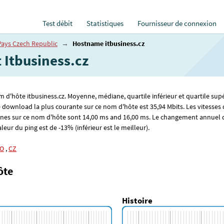
Test débit
Statistiques
Fournisseur de connexion
Pays Czech Republic
→
Hostname itbusiness.cz
t Itbusiness.cz
om d'hôte itbusiness.cz. Moyenne, médiane, quartile inférieur et quartile sup
de download la plus courante sur ce nom d'hôte est 35
,94
Mbits. Les vitesses
nes sur ce nom d'hôte sont 14
,00
ms and 16
,00
ms. Le changement annuel de
leur du ping est de -13% (inférieur est le meilleur).
O
,
CZ
ôte
Histoire