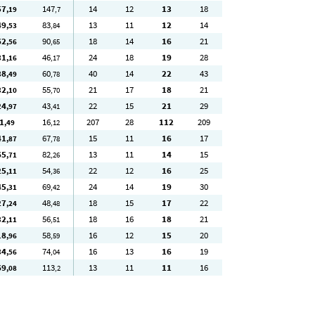
57
147
14
12
13
18
,19
,7
49
83
13
11
12
14
,53
,84
62
90
18
14
16
21
,56
,65
31
46
24
18
19
28
,16
,17
38
60
40
14
22
43
,49
,78
32
55
21
17
18
21
,10
,70
24
43
22
15
21
29
,97
,41
1
16
207
28
112
209
,49
,12
41
67
15
11
16
17
,87
,78
65
82
13
11
14
15
,71
,26
25
54
22
12
16
25
,11
,36
45
69
24
14
19
30
,31
,42
27
48
18
15
17
22
,24
,48
32
56
18
16
18
21
,11
,51
18
58
16
12
15
20
,96
,59
34
74
16
13
16
19
,56
,04
69
113
13
11
11
16
,08
,2