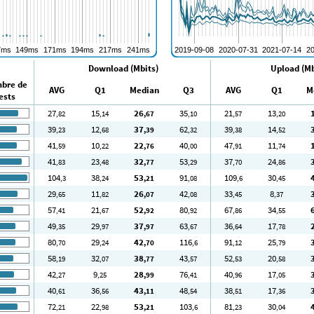
Download (Mbits)
Upload (Mb
bre de
AVG
Q1
Median
Q3
AVG
Q1
M
ests
27
15
26
35
21
13
,82
,14
,67
,10
,57
,20
39
12
37
62
39
14
,23
,68
,39
,32
,38
,52
41
10
22
40
47
11
,59
,22
,76
,00
,91
,74
41
23
32
53
37
24
,83
,48
,77
,29
,70
,86
104
38
53
91
109
30
,3
,24
,21
,08
,6
,45
29
11
26
42
33
8
,65
,82
,07
,08
,45
,37
57
21
52
80
67
34
,41
,67
,92
,92
,86
,55
49
29
37
63
36
17
,35
,97
,97
,67
,64
,78
80
29
42
116
91
25
,70
,24
,70
,6
,12
,79
58
32
38
43
52
20
,19
,07
,77
,57
,53
,58
42
9
28
76
40
17
,27
,25
,99
,41
,96
,05
40
36
43
48
38
17
,61
,56
,11
,54
,51
,36
72
22
53
103
81
30
,21
,98
,21
,6
,23
,04