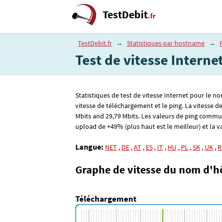
TestDebit
.fr
TestDebit.fr
→
Statistiques par hostname
→
Test de vitesse Interne
Statistiques de test de vitesse Internet pour le n
vitesse de téléchargement et le ping. La vitesse 
Mbits and 29
,79
Mbits. Les valeurs de ping commu
upload de +49% (plus haut est le meilleur) et la va
Langue:
NET
,
DE
,
AT
,
ES
,
IT
,
HU
,
PL
,
SK
,
UK
,
R
Graphe de vitesse du nom d'h
Téléchargement