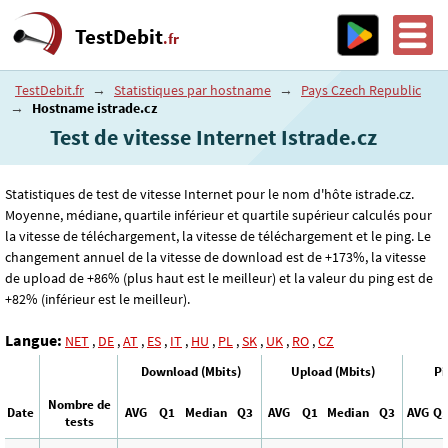
TestDebit
.fr
TestDebit.fr
→
Statistiques par hostname
→
Pays Czech Republic
→
Hostname istrade.cz
Test de vitesse Internet Istrade.cz
Statistiques de test de vitesse Internet pour le nom d'hôte istrade.cz.
Moyenne, médiane, quartile inférieur et quartile supérieur calculés pour
la vitesse de téléchargement, la vitesse de téléchargement et le ping. Le
changement annuel de la vitesse de download est de +173%, la vitesse
de upload de +86% (plus haut est le meilleur) et la valeur du ping est de
+82% (inférieur est le meilleur).
Langue:
NET
,
DE
,
AT
,
ES
,
IT
,
HU
,
PL
,
SK
,
UK
,
RO
,
CZ
Download (Mbits)
Upload (Mbits)
Pi
Nombre de
Date
AVG
Q1
Median
Q3
AVG
Q1
Median
Q3
AVG
Q
tests