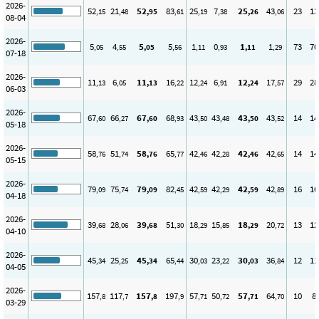
2026-
52
21
52
83
25
7
25
43
23
13
,15
,48
,95
,61
,19
,38
,26
,06
08-04
2026-
5
4
5
5
1
0
1
1
73
70
,05
,55
,05
,56
,11
,93
,11
,29
07-18
2026-
11
6
11
16
12
6
12
17
29
28
,13
,05
,13
,22
,24
,91
,24
,57
06-03
2026-
67
66
67
68
43
43
43
43
14
14
,60
,27
,60
,93
,50
,48
,50
,52
05-18
2026-
58
51
58
65
42
42
42
42
14
14
,76
,74
,76
,77
,46
,28
,46
,65
05-15
2026-
79
75
79
82
42
42
42
42
16
16
,09
,74
,09
,45
,59
,29
,59
,89
04-18
2026-
39
28
39
51
18
15
18
20
13
12
,68
,06
,68
,30
,29
,85
,29
,72
04-10
2026-
45
25
45
65
30
23
30
36
12
11
,34
,25
,34
,44
,03
,22
,03
,84
04-05
2026-
157
117
157
197
57
50
57
64
10
8
,8
,7
,8
,9
,71
,72
,71
,70
03-29