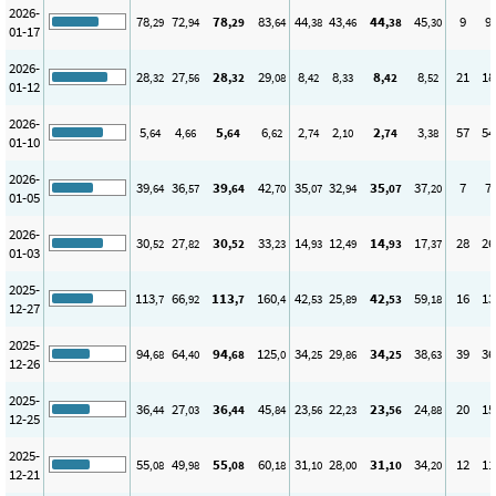
2026-
78
72
78
83
44
43
44
45
9
9
,29
,94
,29
,64
,38
,46
,38
,30
01-17
2026-
28
27
28
29
8
8
8
8
21
18
,32
,56
,32
,08
,42
,33
,42
,52
01-12
2026-
5
4
5
6
2
2
2
3
57
54
,64
,66
,64
,62
,74
,10
,74
,38
01-10
2026-
39
36
39
42
35
32
35
37
7
7
,64
,57
,64
,70
,07
,94
,07
,20
01-05
2026-
30
27
30
33
14
12
14
17
28
26
,52
,82
,52
,23
,93
,49
,93
,37
01-03
2025-
113
66
113
160
42
25
42
59
16
13
,7
,92
,7
,4
,53
,89
,53
,18
12-27
2025-
94
64
94
125
34
29
34
38
39
36
,68
,40
,68
,0
,25
,86
,25
,63
12-26
2025-
36
27
36
45
23
22
23
24
20
15
,44
,03
,44
,84
,56
,23
,56
,88
12-25
2025-
55
49
55
60
31
28
31
34
12
11
,08
,98
,08
,18
,10
,00
,10
,20
12-21