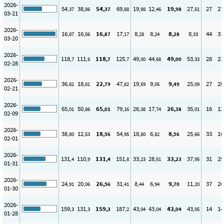
2026-
54
38
54
69
19
12
19
27
27
27
,37
,86
,37
,88
,98
,46
,98
,51
03-21
2026-
16
16
16
17
8
8
8
8
44
31
,87
,56
,87
,17
,28
,24
,28
,33
03-20
2026-
118
111
118
125
49
44
49
53
28
23
,7
,6
,7
,7
,00
,68
,00
,33
02-28
2026-
36
18
22
47
19
9
9
25
27
20
,82
,81
,79
,82
,59
,05
,49
,09
02-21
2026-
65
50
65
79
26
17
26
35
16
12
,01
,86
,01
,16
,38
,74
,38
,01
02-09
2026-
38
12
18
54
18
6
8
25
33
16
,80
,53
,56
,95
,80
,82
,56
,66
02-01
2026-
131
110
131
151
33
28
33
37
31
29
,4
,9
,4
,8
,23
,51
,23
,95
01-31
2026-
24
20
26
31
8
6
9
11
37
26
,91
,06
,56
,41
,44
,94
,70
,20
01-30
2026-
159
131
159
187
43
43
43
43
14
14
,3
,3
,3
,2
,04
,04
,04
,05
01-28