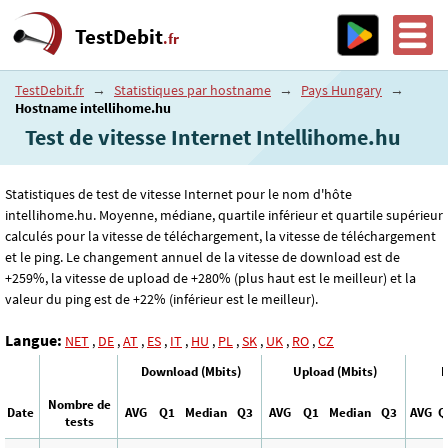
TestDebit
.fr
TestDebit.fr
→
Statistiques par hostname
→
Pays Hungary
→
Hostname intellihome.hu
Test de vitesse Internet Intellihome.hu
Statistiques de test de vitesse Internet pour le nom d'hôte
intellihome.hu. Moyenne, médiane, quartile inférieur et quartile supérieur
calculés pour la vitesse de téléchargement, la vitesse de téléchargement
et le ping. Le changement annuel de la vitesse de download est de
+259%, la vitesse de upload de +280% (plus haut est le meilleur) et la
valeur du ping est de +22% (inférieur est le meilleur).
Langue:
NET
,
DE
,
AT
,
ES
,
IT
,
HU
,
PL
,
SK
,
UK
,
RO
,
CZ
Download (Mbits)
Upload (Mbits)
P
Nombre de
Date
AVG
Q1
Median
Q3
AVG
Q1
Median
Q3
AVG
Q
tests