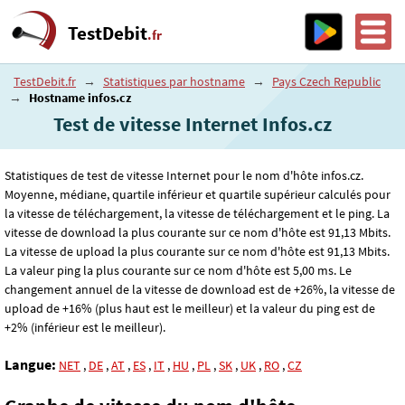
TestDebit
.fr
TestDebit.fr
→
Statistiques par hostname
→
Pays Czech Republic
→
Hostname infos.cz
Test de vitesse Internet Infos.cz
Statistiques de test de vitesse Internet pour le nom d'hôte infos.cz.
Moyenne, médiane, quartile inférieur et quartile supérieur calculés pour
la vitesse de téléchargement, la vitesse de téléchargement et le ping. La
vitesse de download la plus courante sur ce nom d'hôte est 91
,13
Mbits.
La vitesse de upload la plus courante sur ce nom d'hôte est 91
,13
Mbits.
La valeur ping la plus courante sur ce nom d'hôte est 5
,00
ms. Le
changement annuel de la vitesse de download est de +26%, la vitesse de
upload de +16% (plus haut est le meilleur) et la valeur du ping est de
+2% (inférieur est le meilleur).
Langue:
NET
,
DE
,
AT
,
ES
,
IT
,
HU
,
PL
,
SK
,
UK
,
RO
,
CZ