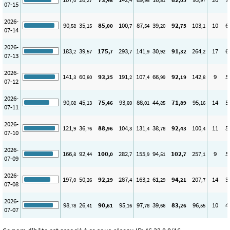
,0
,27
,48
,4
,95
,51
,05
,97
07-15
2026-
90
35
85
100
87
39
92
103
10
6
,58
,15
,00
,7
,54
,20
,75
,1
07-14
2026-
183
39
175
293
141
30
91
264
17
6
,2
,57
,7
,7
,9
,92
,32
,2
07-13
2026-
141
60
93
191
107
66
92
142
9
5
,3
,80
,25
,2
,4
,99
,19
,8
07-12
2026-
90
45
75
93
88
44
71
95
14
5
,08
,13
,46
,80
,01
,85
,89
,16
07-11
2026-
121
36
88
104
131
38
92
100
11
5
,9
,76
,96
,3
,4
,78
,43
,4
07-10
2026-
166
92
100
282
155
94
102
257
9
5
,8
,44
,0
,7
,9
,51
,7
,1
07-09
2026-
197
50
92
287
163
61
94
207
14
3
,0
,26
,29
,4
,2
,29
,21
,7
07-08
2026-
98
26
90
95
97
39
83
96
10
4
,78
,41
,61
,16
,78
,66
,26
,55
07-07