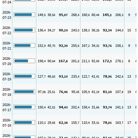
07-24
2026-
149
38
95
268
160
60
145
266
9
5
,5
,55
,07
,4
,6
,44
,1
,3
07-23
2026-
136
34
90
243
138
36
92
144
15
5
,4
,27
,19
,0
,3
,28
,54
,0
07-22
2026-
152
45
92
255
167
34
93
158
9
5
,9
,70
,30
,6
,2
,32
,76
,1
07-21
2026-
198
90
167
281
211
92
172
278
8
4
,4
,64
,8
,8
,3
,59
,5
,1
07-20
2026-
127
46
93
233
122
41
78
242
13
5
,7
,83
,10
,4
,7
,91
,96
,6
07-19
2026-
97
25
76
95
105
41
81
107
19
4
,06
,51
,46
,05
,9
,19
,10
,8
07-18
2026-
150
42
94
202
158
31
93
241
13
8
,4
,52
,43
,4
,4
,66
,74
,3
07-17
2026-
110
29
62
155
110
33
78
163
17
6
,3
,85
,38
,7
,9
,31
,01
,7
07-16
2026-
107
28
73
142
89
16
82
93
20
7