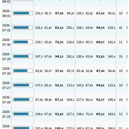
08-02
2026-
131
35
47
94
135
42
67
95
15
5
,9
,71
,98
,29
,2
,82
,43
,91
08-01
2026-
161
41
83
255
158
43
94
218
41
6
,0
,63
,10
,1
,1
,90
,54
,2
07-31
2026-
119
25
76
116
129
30
68
141
11
5
,7
,62
,93
,6
,4
,71
,97
,6
07-30
2026-
147
47
94
261
130
43
92
240
15
5
,3
,54
,13
,6
,4
,05
,82
,4
07-29
2026-
63
16
37
93
63
16
47
94
19
6
,51
,07
,41
,73
,38
,85
,40
,06
07-28
2026-
137
83
92
113
143
87
94
110
10
5
,0
,10
,91
,8
,6
,83
,81
,6
07-27
2026-
87
38
87
104
117
36
92
105
19
5
,58
,58
,31
,1
,8
,21
,57
,4
07-26
2026-
134
67
91
227
138
75
89
183
12
5
,9
,52
,83
,5
,6
,19
,32
,5
07-25
2026-
162
89
100
222
145
92
102
166
11
4
,4
,96
,4
,9
,9
,36
,6
,5