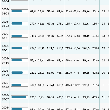
08-04
2026-
67
23
58
81
92
66
89
93
13
9
,83
,28
,92
,14
,65
,09
,36
,19
08-03
2026-
170
41
47
178
165
17
41
186
13
1
,4
,35
,31
,1
,7
,43
,77
,7
08-02
2026-
145
32
45
59
142
17
20
51
13
9
,2
,76
,37
,61
,6
,83
,19
,51
08-01
2026-
232
76
193
215
219
58
143
268
13
9
,9
,48
,0
,5
,0
,94
,5
,6
07-31
2026-
53
21
46
89
46
4
39
92
12
1
,09
,92
,97
,08
,52
,94
,06
,69
07-30
2026-
229
23
51
463
231
4
19
498
20
1
,2
,60
,99
,7
,9
,74
,25
,2
07-29
2026-
386
138
205
619
415
142
195
737
8
7
,3
,4
,1
,9
,0
,2
,2
,5
07-28
2026-
220
8
94
433
192
4
93
405
11
9
,2
,63
,27
,7
,9
,19
,63
,9
07-27
2026-
87
30
35
96
67
18
49
97
18
1
,17
,55
,98
,10
,31
,21
,98
,03