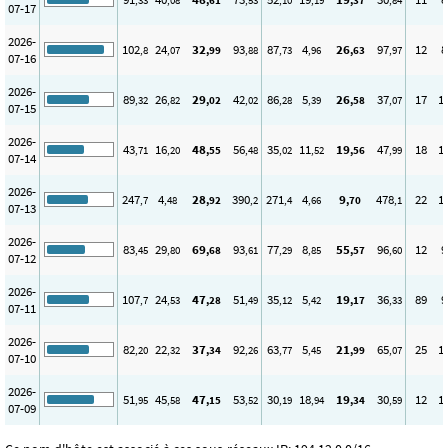
,33
,08
,61
,53
,10
,19
,37
,84
07-17
2026-
102
24
32
93
87
4
26
97
12
8
,8
,07
,99
,88
,73
,96
,63
,97
07-16
2026-
89
26
29
42
86
5
26
37
17
1
,32
,82
,02
,02
,28
,39
,58
,07
07-15
2026-
43
16
48
56
35
11
19
47
18
1
,71
,20
,55
,48
,02
,52
,56
,99
07-14
2026-
247
4
28
390
271
4
9
478
22
1
,7
,48
,92
,2
,4
,66
,70
,1
07-13
2026-
83
29
69
93
77
8
55
96
12
9
,45
,80
,68
,61
,29
,85
,57
,60
07-12
2026-
107
24
47
51
35
5
19
36
89
9
,7
,53
,28
,49
,12
,42
,17
,33
07-11
2026-
82
22
37
92
63
5
21
65
25
1
,20
,32
,34
,26
,77
,45
,99
,07
07-10
2026-
51
45
47
53
30
18
19
30
12
1
,95
,58
,15
,52
,19
,94
,34
,59
07-09