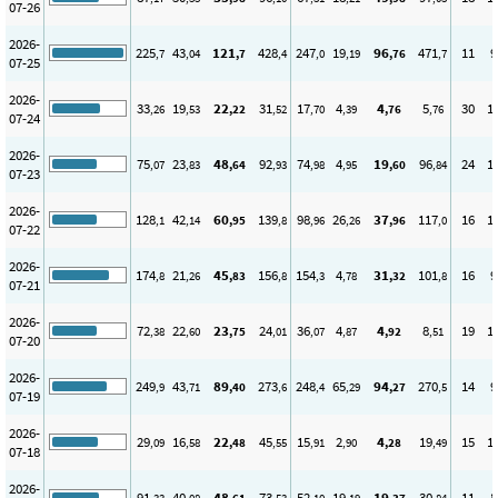
07-26
2026-
225
43
121
428
247
19
96
471
11
9
,7
,04
,7
,4
,0
,19
,76
,7
07-25
2026-
33
19
22
31
17
4
4
5
30
1
,26
,53
,22
,52
,70
,39
,76
,76
07-24
2026-
75
23
48
92
74
4
19
96
24
1
,07
,83
,64
,93
,98
,95
,60
,84
07-23
2026-
128
42
60
139
98
26
37
117
16
1
,1
,14
,95
,8
,96
,26
,96
,0
07-22
2026-
174
21
45
156
154
4
31
101
16
9
,8
,26
,83
,8
,3
,78
,32
,8
07-21
2026-
72
22
23
24
36
4
4
8
19
1
,38
,60
,75
,01
,07
,87
,92
,51
07-20
2026-
249
43
89
273
248
65
94
270
14
9
,9
,71
,40
,6
,4
,29
,27
,5
07-19
2026-
29
16
22
45
15
2
4
19
15
1
,09
,58
,48
,55
,91
,90
,28
,49
07-18
2026-
91
40
48
73
52
19
19
30
11
8