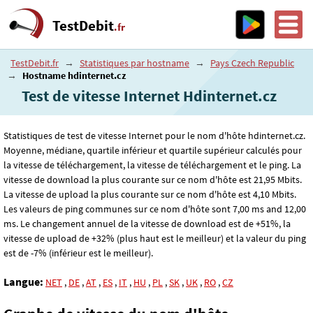
TestDebit
.fr
TestDebit.fr
→
Statistiques par hostname
→
Pays Czech Republic
→
Hostname hdinternet.cz
Test de vitesse Internet Hdinternet.cz
Statistiques de test de vitesse Internet pour le nom d'hôte hdinternet.cz.
Moyenne, médiane, quartile inférieur et quartile supérieur calculés pour
la vitesse de téléchargement, la vitesse de téléchargement et le ping. La
vitesse de download la plus courante sur ce nom d'hôte est 21
,95
Mbits.
La vitesse de upload la plus courante sur ce nom d'hôte est 4
,10
Mbits.
Les valeurs de ping communes sur ce nom d'hôte sont 7
,00
ms and 12
,00
ms. Le changement annuel de la vitesse de download est de +51%, la
vitesse de upload de +32% (plus haut est le meilleur) et la valeur du ping
est de -7% (inférieur est le meilleur).
Langue:
NET
,
DE
,
AT
,
ES
,
IT
,
HU
,
PL
,
SK
,
UK
,
RO
,
CZ