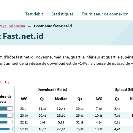
Test débit
Statistiques
Fournisseur de connexion
Pays Indonesia
→
Hostname fast.net.id
 Fast.net.id
m d'hôte fast.net.id. Moyenne, médiane, quartile inférieur et quartile supéri
nt annuel de la vitesse de download est de +14%, la vitesse de upload de +1
O
,
CZ
Download (Mbits)
Upload (Mb
bre de
AVG
Q1
Median
Q3
AVG
Q1
M
ests
23
11
12
30
7
3
,87
,34
,44
,69
,40
,42
23
20
23
26
10
7
,70
,46
,70
,93
,35
,05
22
5
5
31
4
0
,32
,03
,39
,15
,24
,31
52
16
27
75
13
4
,23
,10
,30
,89
,33
,47