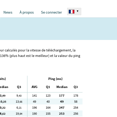
▾
News
À propos
Se connecter
eur calculés pour la vitesse de téléchargement, la
36% (plus haut est le meilleur) et la valeur du ping
its)
Ping (ms)
edian
Q3
AVG
Q1
Median
Q3
3
9
141
123
177
178
,49
,43
10
13
49
40
49
58
,35
,66
0
6
196
164
247
254
,32
,21
8
19
190
155
253
256
,62
,84