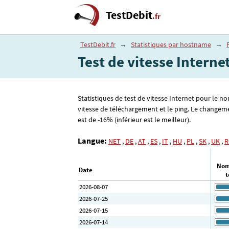
TestDebit
.fr
TestDebit.fr
→
Statistiques par hostname
→
Test de vitesse Internet
Statistiques de test de vitesse Internet pour le no
vitesse de téléchargement et le ping. Le changeme
est de -16% (inférieur est le meilleur).
Langue:
NET
,
DE
,
AT
,
ES
,
IT
,
HU
,
PL
,
SK
,
UK
,
R
Nom
Date
t
2026-08-07
2026-07-25
2026-07-15
2026-07-14