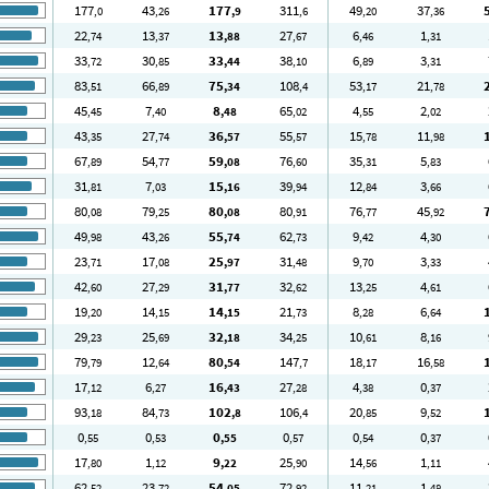
177
43
177
311
49
37
,0
,26
,9
,6
,20
,36
22
13
13
27
6
1
,74
,37
,88
,67
,46
,31
33
30
33
38
6
3
,72
,85
,44
,10
,89
,31
83
66
75
108
53
21
,51
,89
,34
,4
,17
,78
45
7
8
65
4
2
,45
,40
,48
,02
,55
,02
43
27
36
55
15
11
,35
,74
,57
,57
,78
,98
67
54
59
76
35
5
,89
,77
,08
,60
,31
,83
31
7
15
39
12
3
,81
,03
,16
,94
,84
,66
80
79
80
80
76
45
,08
,25
,08
,91
,77
,92
49
43
55
62
9
4
,98
,26
,74
,73
,42
,30
23
17
25
31
9
3
,71
,08
,97
,48
,70
,33
42
27
31
32
13
4
,60
,29
,77
,62
,25
,61
19
14
14
21
8
6
,20
,15
,15
,73
,28
,64
29
25
32
34
10
8
,23
,69
,18
,25
,61
,16
79
12
80
147
18
16
,79
,64
,54
,7
,17
,58
17
6
16
27
4
0
,12
,27
,43
,28
,38
,37
93
84
102
106
20
9
,18
,73
,8
,4
,85
,52
0
0
0
0
0
0
,55
,53
,55
,57
,54
,37
17
1
9
25
14
1
,80
,12
,22
,90
,56
,11
62
23
54
72
11
1
,52
,72
,05
,92
,21
,48