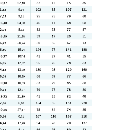
50
62
32
12
15
35
,27
,10
1
9
102
85
107
121
,52
,14
7
9
95
75
79
88
,05
,11
26
64
46
17
68
68
,48
,88
2
5
82
75
77
87
,04
,82
18
21
39
17
20
51
,99
,18
6
50
50
35
67
73
,22
,24
6
15
124
77
141
188
,56
,74
76
107
41
27
41
55
,77
,6
6
12
95
76
78
83
,95
,82
4
13
130
95
120
160
,13
,30
6
18
68
69
77
86
,08
,79
10
10
83
79
85
88
,28
,93
9
12
79
77
78
80
,24
,37
19
21
41
25
32
48
,72
,30
2
6
154
85
151
220
,66
,68
10
27
75
64
74
85
,85
,17
0
0
167
116
167
218
,54
,71
4
17
94
28
70
137
,24
,70
2
4
66
76
80
82
,57
,27