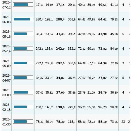
2026-
17
14
17
20
40
39
40
41
4
4
,15
,19
,15
,11
,61
,59
,61
,63
07-12
2026-
280
192
280
368
64
49
64
79
4
4
,4
,1
,4
,8
,41
,68
,41
,13
06-03
2026-
31
23
31
39
42
39
42
45
5
4
,43
,34
,43
,51
,90
,85
,90
,96
05-16
2026-
242
133
242
352
72
60
72
84
4
4
,9
,6
,9
,2
,82
,75
,82
,89
05-14
2026-
292
205
292
380
64
57
64
72
3
3
,9
,8
,9
,0
,56
,01
,56
,10
05-09
2026-
34
33
34
36
27
26
27
27
5
5
,87
,01
,87
,74
,02
,72
,02
,32
04-07
2026-
37
35
37
38
28
21
28
36
4
4
,00
,32
,00
,68
,79
,29
,79
,30
03-09
2026-
198
146
198
249
96
95
96
98
4
4
,0
,2
,0
,8
,73
,38
,73
,08
02-13
2026-
78
40
78
115
58
42
58
73
23
2
,30
,94
,30
,7
,10
,23
,10
,96
01-30