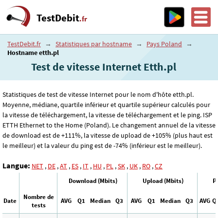
TestDebit
.fr
TestDebit.fr
→
Statistiques par hostname
→
Pays Poland
→
Hostname etth.pl
Test de vitesse Internet Etth.pl
Statistiques de test de vitesse Internet pour le nom d'hôte etth.pl.
Moyenne, médiane, quartile inférieur et quartile supérieur calculés pour
la vitesse de téléchargement, la vitesse de téléchargement et le ping. ISP
ETTH Ethernet to the Home (Poland). Le changement annuel de la vitesse
de download est de +111%, la vitesse de upload de +105% (plus haut est
le meilleur) et la valeur du ping est de -74% (inférieur est le meilleur).
Langue:
NET
,
DE
,
AT
,
ES
,
IT
,
HU
,
PL
,
SK
,
UK
,
RO
,
CZ
Download (Mbits)
Upload (Mbits)
P
Nombre de
Date
AVG
Q1
Median
Q3
AVG
Q1
Median
Q3
AVG
Q
tests