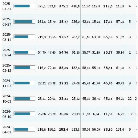
2025-
375
333
375
416
113
112
113
113
4
4
,1
,8
,1
,5
,0
,5
,0
,5
07-31
2025-
161
15
18
236
42
15
17
57
5
4
,6
,79
,77
,0
,91
,78
,37
,28
03-27
2025-
219
93
93
282
81
63
65
91
3
2
,3
,55
,57
,2
,16
,50
,55
,02
03-11
2025-
54
47
54
61
35
31
35
39
2
2
,70
,60
,70
,80
,77
,59
,77
,94
02-24
2025-
116
72
88
132
58
55
58
61
4
2
,2
,48
,85
,6
,61
,94
,41
,08
02-12
2024-
22
20
22
24
45
41
45
49
9
9
,22
,38
,22
,06
,45
,46
,45
,43
11-02
2024-
23
20
23
25
45
36
45
54
22
2
,21
,61
,21
,82
,35
,45
,35
,25
10-03
2024-
26
23
26
28
11
6
11
16
13
1
,06
,78
,06
,33
,53
,84
,53
,21
06-10
2024-
218
156
282
313
99
56
78
131
6
4
,8
,2
,4
,3
,04
,09
,30
,6
04-01