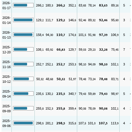
2026-
266
180
266
352
83
78
83
89
5
4
,2
,3
,2
,1
,65
,14
,65
,16
01-17
2026-
129
111
129
146
92
89
92
95
3
3
,2
,7
,2
,6
,46
,32
,46
,60
01-14
2026-
158
94
110
174
101
91
97
106
5
3
,4
,30
,7
,8
,5
,98
,39
,9
01-13
2025-
108
65
66
129
59
29
32
75
7
7
,1
,92
,83
,7
,03
,23
,28
,45
12-20
2025-
252
252
252
253
98
94
98
102
3
3
,7
,1
,7
,3
,10
,09
,10
,1
11-16
2025-
50
48
50
51
78
73
78
83
4
3
,32
,68
,32
,97
,48
,24
,48
,71
10-12
2025-
235
130
235
340
79
59
79
98
5
4
,5
,2
,5
,7
,43
,89
,43
,97
09-14
2025-
255
152
255
359
90
78
90
102
4
3
,8
,3
,8
,4
,08
,09
,08
,1
09-09
2025-
298
281
298
315
107
101
107
113
4
4
,5
,2
,5
,8
,5
,0
,5
,9
09-06