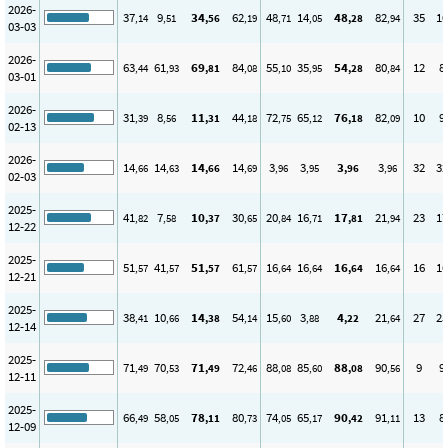
2026-
37
9
34
62
48
14
48
82
35
10
,14
,51
,56
,19
,71
,05
,28
,94
03-03
2026-
63
61
69
84
55
35
54
80
12
8
,44
,93
,81
,08
,10
,95
,28
,84
03-01
2026-
31
8
11
44
72
65
76
82
10
9
,39
,56
,31
,18
,75
,12
,18
,09
02-13
2026-
14
14
14
14
3
3
3
3
32
32
,66
,63
,66
,69
,96
,95
,96
,96
02-03
2025-
41
7
10
30
20
16
17
21
23
17
,82
,58
,37
,65
,84
,71
,81
,94
12-22
2025-
51
41
51
61
16
16
16
16
16
16
,57
,57
,57
,57
,64
,64
,64
,64
12-21
2025-
38
10
14
54
15
3
4
21
27
25
,41
,66
,38
,14
,60
,88
,22
,64
12-14
2025-
71
70
71
72
88
85
88
90
9
9
,49
,53
,49
,46
,08
,60
,08
,56
12-11
2025-
66
58
78
80
74
65
90
91
13
8
,49
,05
,11
,73
,05
,17
,42
,11
12-09