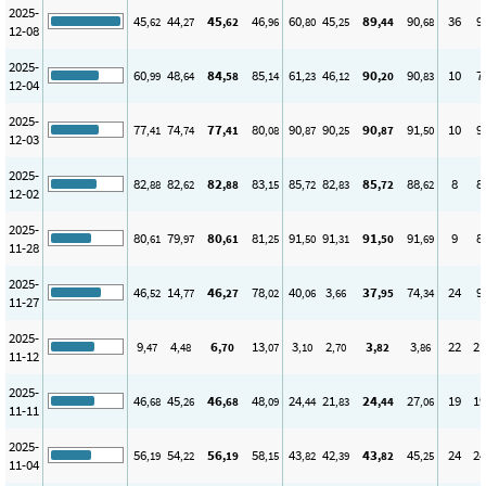
2025-
45
44
45
46
60
45
89
90
36
9
,62
,27
,62
,96
,80
,25
,44
,68
12-08
2025-
60
48
84
85
61
46
90
90
10
7
,99
,64
,58
,14
,23
,12
,20
,83
12-04
2025-
77
74
77
80
90
90
90
91
10
9
,41
,74
,41
,08
,87
,25
,87
,50
12-03
2025-
82
82
82
83
85
82
85
88
8
8
,88
,62
,88
,15
,72
,83
,72
,62
12-02
2025-
80
79
80
81
91
91
91
91
9
8
,61
,97
,61
,25
,50
,31
,50
,69
11-28
2025-
46
14
46
78
40
3
37
74
24
9
,52
,77
,27
,02
,06
,66
,95
,34
11-27
2025-
9
4
6
13
3
2
3
3
22
21
,47
,48
,70
,07
,10
,70
,82
,86
11-12
2025-
46
45
46
48
24
21
24
27
19
19
,68
,26
,68
,09
,44
,83
,44
,06
11-11
2025-
56
54
56
58
43
42
43
45
24
24
,19
,22
,19
,15
,82
,39
,82
,25
11-04