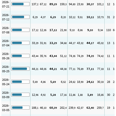
2026-
137
67
89
159
94
23
30
101
12
10
,2
,12
,29
,3
,80
,93
,37
,2
07-21
2026-
6
4
6
8
10
9
10
10
31
26
,29
,37
,29
,20
,12
,51
,12
,73
07-12
2026-
17
12
17
21
9
8
9
9
110
60
,12
,35
,12
,90
,10
,86
,10
,34
07-08
2026-
33
31
33
34
44
43
44
45
13
11
,29
,91
,29
,68
,17
,32
,17
,02
07-04
2026-
43
35
43
51
74
74
74
74
11
11
,44
,76
,44
,12
,35
,29
,35
,42
05-26
2026-
44
44
44
44
77
76
77
77
11
10
,21
,05
,21
,38
,11
,89
,11
,33
05-25
2026-
5
4
5
6
24
18
24
30
28
28
,69
,86
,69
,52
,62
,90
,62
,33
05-24
2026-
12
4
5
17
11
1
1
16
30
27
,96
,92
,28
,16
,86
,88
,89
,85
03-09
2026-
188
46
60
202
239
42
62
259
19
16
,1
,10
,39
,4
,9
,57
,40
,7
03-05