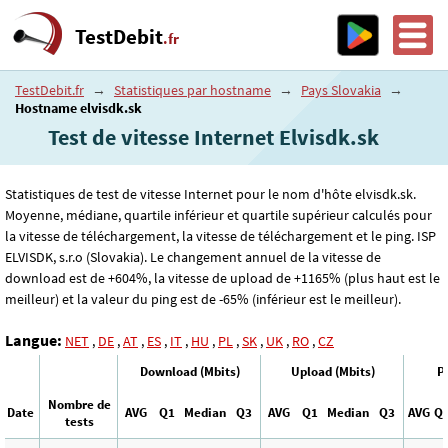
TestDebit
.fr
TestDebit.fr
→
Statistiques par hostname
→
Pays Slovakia
→
Hostname elvisdk.sk
Test de vitesse Internet Elvisdk.sk
Statistiques de test de vitesse Internet pour le nom d'hôte elvisdk.sk.
Moyenne, médiane, quartile inférieur et quartile supérieur calculés pour
la vitesse de téléchargement, la vitesse de téléchargement et le ping. ISP
ELVISDK, s.r.o (Slovakia). Le changement annuel de la vitesse de
download est de +604%, la vitesse de upload de +1165% (plus haut est le
meilleur) et la valeur du ping est de -65% (inférieur est le meilleur).
Langue:
NET
,
DE
,
AT
,
ES
,
IT
,
HU
,
PL
,
SK
,
UK
,
RO
,
CZ
Download (Mbits)
Upload (Mbits)
P
Nombre de
Date
AVG
Q1
Median
Q3
AVG
Q1
Median
Q3
AVG
Q
tests