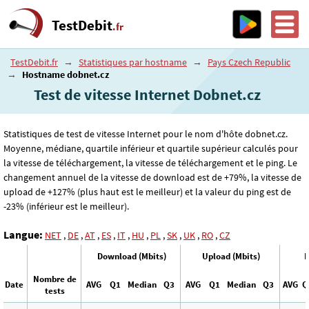
TestDebit
.fr
TestDebit.fr
→
Statistiques par hostname
→
Pays Czech Republic
→
Hostname dobnet.cz
Test de vitesse Internet Dobnet.cz
Statistiques de test de vitesse Internet pour le nom d'hôte dobnet.cz.
Moyenne, médiane, quartile inférieur et quartile supérieur calculés pour
la vitesse de téléchargement, la vitesse de téléchargement et le ping. Le
changement annuel de la vitesse de download est de +79%, la vitesse de
upload de +127% (plus haut est le meilleur) et la valeur du ping est de
-23% (inférieur est le meilleur).
Langue:
NET
,
DE
,
AT
,
ES
,
IT
,
HU
,
PL
,
SK
,
UK
,
RO
,
CZ
Download (Mbits)
Upload (Mbits)
P
Nombre de
Date
AVG
Q1
Median
Q3
AVG
Q1
Median
Q3
AVG
Q
tests