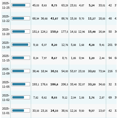
2025-
45
8
8
63
23
4
5
33
42
37
,03
,63
,75
,29
,51
,87
,24
,01
11-25
2025-
68
36
41
86
15
9
11
18
48
43
,34
,68
,87
,76
,30
,70
,17
,83
11-22
2025-
151
124
150
177
14
12
15
16
50
36
,8
,2
,0
,5
,32
,96
,48
,84
11-20
2025-
9
6
8
12
5
1
4
9
201
95
,18
,37
,20
,76
,88
,68
,28
,41
11-16
2025-
8
7
8
8
1
0
1
2
94
68
,24
,97
,67
,71
,85
,94
,20
,44
11-15
2025-
38
18
30
54
53
23
33
73
216
5
,46
,94
,51
,00
,57
,33
,02
,54
11-09
2025-
193
176
186
206
33
32
33
34
32
31
,1
,6
,8
,3
,40
,07
,20
,63
11-05
2025-
7
6
8
9
2
1
1
2
69
39
,82
,62
,03
,12
,04
,08
,76
,87
11-02
2025-
33
23
24
38
12
9
9
13
42
32
,33
,25
,33
,91
,26
,50
,57
,67
11-01