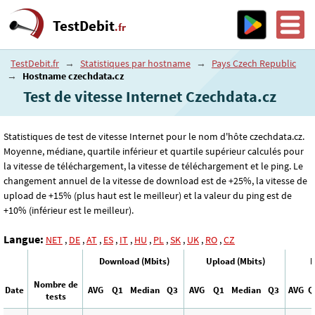
TestDebit
.fr
TestDebit.fr
→
Statistiques par hostname
→
Pays Czech Republic
→
Hostname czechdata.cz
Test de vitesse Internet Czechdata.cz
Statistiques de test de vitesse Internet pour le nom d'hôte czechdata.cz.
Moyenne, médiane, quartile inférieur et quartile supérieur calculés pour
la vitesse de téléchargement, la vitesse de téléchargement et le ping. Le
changement annuel de la vitesse de download est de +25%, la vitesse de
upload de +15% (plus haut est le meilleur) et la valeur du ping est de
+10% (inférieur est le meilleur).
Langue:
NET
,
DE
,
AT
,
ES
,
IT
,
HU
,
PL
,
SK
,
UK
,
RO
,
CZ
Download (Mbits)
Upload (Mbits)
P
Nombre de
Date
AVG
Q1
Median
Q3
AVG
Q1
Median
Q3
AVG
Q
tests