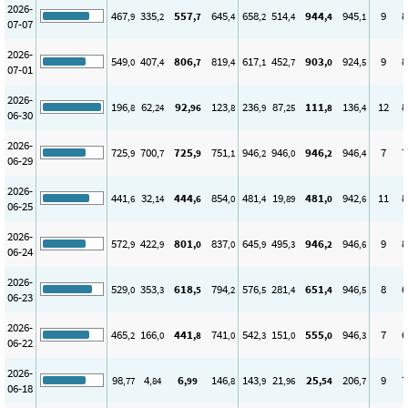
2026-
467
335
557
645
658
514
944
945
9
8
,9
,2
,7
,4
,2
,4
,4
,1
07-07
2026-
549
407
806
819
617
452
903
924
9
8
,0
,4
,7
,4
,1
,7
,0
,5
07-01
2026-
196
62
92
123
236
87
111
136
12
8
,8
,24
,96
,8
,9
,25
,8
,4
06-30
2026-
725
700
725
751
946
946
946
946
7
7
,9
,7
,9
,1
,2
,0
,2
,4
06-29
2026-
441
32
444
854
481
19
481
942
11
8
,6
,14
,6
,0
,4
,89
,0
,6
06-25
2026-
572
422
801
837
645
495
946
946
9
8
,9
,9
,0
,0
,9
,3
,2
,6
06-24
2026-
529
353
618
794
576
281
651
946
8
6
,0
,3
,5
,2
,5
,4
,4
,5
06-23
2026-
465
166
441
741
542
151
555
946
7
6
,2
,0
,8
,0
,3
,0
,0
,3
06-22
2026-
98
4
6
146
143
21
25
206
9
7
,77
,84
,99
,8
,9
,96
,54
,7
06-18