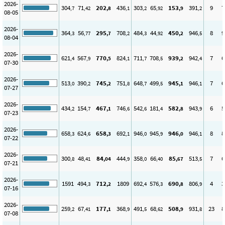
2026-
304
71
202
436
303
65
153
391
9
7
,7
,42
,8
,1
,2
,92
,9
,2
08-05
2026-
364
56
295
708
484
44
450
946
8
9
,3
,77
,7
,2
,3
,92
,2
,5
08-04
2026-
621
567
770
824
711
708
939
942
7
6
,4
,9
,5
,1
,7
,5
,2
,4
07-30
2026-
513
390
745
751
648
499
945
946
7
6
,0
,2
,2
,8
,7
,5
,1
,1
07-27
2026-
434
154
467
746
542
181
582
943
6
5
,2
,7
,1
,6
,6
,4
,8
,9
07-23
2026-
658
624
658
692
946
945
946
946
8
8
,3
,6
,3
,1
,0
,9
,0
,1
07-22
2026-
300
48
84
444
358
66
85
513
7
6
,8
,41
,04
,9
,0
,40
,67
,5
07-21
2026-
1591
494
712
1809
692
576
690
806
4
3
,3
,2
,4
,3
,8
,9
07-16
2026-
259
67
177
368
491
68
508
931
23
8
,2
,41
,1
,9
,5
,62
,9
,8
07-08