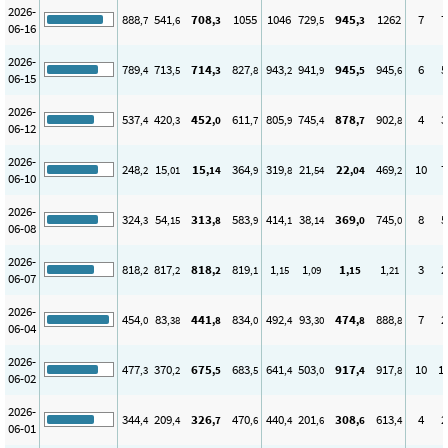
2026-
888
541
708
1055
1046
729
945
1262
7
7
,7
,6
,3
,5
,3
06-16
2026-
789
713
714
827
943
941
945
945
6
5
,4
,5
,3
,8
,2
,9
,5
,6
06-15
2026-
537
420
452
611
805
745
878
902
4
3
,4
,3
,0
,7
,9
,4
,7
,8
06-12
2026-
248
15
15
364
319
21
22
469
10
7
,2
,01
,14
,9
,8
,54
,04
,2
06-10
2026-
324
54
313
583
414
38
369
745
8
5
,3
,15
,8
,9
,1
,14
,0
,0
06-08
2026-
818
817
818
819
1
1
1
1
3
2
,2
,2
,2
,1
,15
,09
,15
,21
06-07
2026-
454
83
441
834
492
93
474
888
7
2
,0
,38
,8
,0
,4
,30
,8
,8
06-04
2026-
477
370
675
683
641
503
917
917
10
1
,3
,2
,5
,5
,4
,0
,4
,8
06-02
2026-
344
209
326
470
440
201
308
613
4
2
,4
,4
,7
,6
,4
,6
,6
,4
06-01