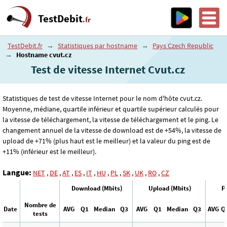
TestDebit
.fr
TestDebit.fr
→
Statistiques par hostname
→
Pays Czech Republic
→
Hostname cvut.cz
Test de vitesse Internet Cvut.cz
Statistiques de test de vitesse Internet pour le nom d'hôte cvut.cz.
Moyenne, médiane, quartile inférieur et quartile supérieur calculés pour
la vitesse de téléchargement, la vitesse de téléchargement et le ping. Le
changement annuel de la vitesse de download est de +54%, la vitesse de
upload de +71% (plus haut est le meilleur) et la valeur du ping est de
+11% (inférieur est le meilleur).
Langue:
NET
,
DE
,
AT
,
ES
,
IT
,
HU
,
PL
,
SK
,
UK
,
RO
,
CZ
Download (Mbits)
Upload (Mbits)
P
Nombre de
Date
AVG
Q1
Median
Q3
AVG
Q1
Median
Q3
AVG
Q
tests