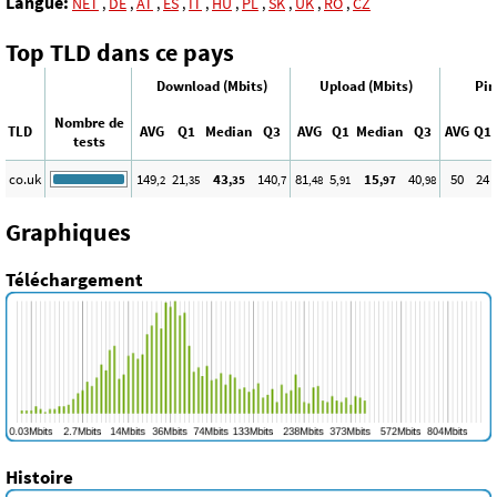
Langue:
NET
,
DE
,
AT
,
ES
,
IT
,
HU
,
PL
,
SK
,
UK
,
RO
,
CZ
Top TLD dans ce pays
Download (Mbits)
Upload (Mbits)
Pin
Nombre de
TLD
AVG
Q1
Median
Q3
AVG
Q1
Median
Q3
AVG
Q1
tests
co.uk
149
21
43
140
81
5
15
40
50
24
,2
,35
,35
,7
,48
,91
,97
,98
Graphiques
Téléchargement
Histoire