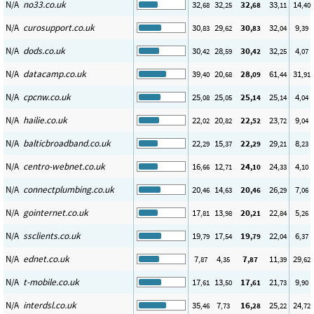
N/A
no33.co.uk
32
32
32
33
14
,68
,25
,68
,11
,40
N/A
curosupport.co.uk
30
29
30
32
9
,83
,62
,83
,04
,39
N/A
dods.co.uk
30
28
30
32
4
,42
,59
,42
,25
,07
N/A
datacamp.co.uk
39
20
28
61
31
,40
,68
,09
,44
,91
N/A
cpcnw.co.uk
25
25
25
25
4
,08
,05
,14
,14
,04
N/A
hailie.co.uk
22
20
22
23
9
,02
,82
,52
,72
,04
N/A
balticbroadband.co.uk
22
15
22
29
8
,29
,37
,29
,21
,23
N/A
centro-webnet.co.uk
16
12
24
24
4
,66
,71
,10
,33
,10
N/A
connectplumbing.co.uk
20
14
20
26
7
,46
,63
,46
,29
,06
N/A
gointernet.co.uk
17
13
20
22
5
,81
,98
,21
,84
,26
N/A
ssclients.co.uk
19
17
19
22
6
,79
,54
,79
,04
,37
N/A
ednet.co.uk
7
4
7
11
29
,87
,35
,87
,39
,62
N/A
t-mobile.co.uk
17
13
17
21
9
,61
,50
,61
,73
,90
N/A
interdsl.co.uk
35
7
16
25
24
,46
,73
,28
,22
,72