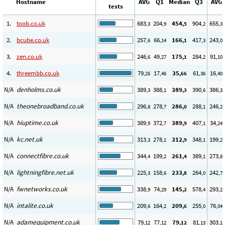
Hostname
AVG
Q1
Median
Q3
AVG
tests
1.
toob.co.uk
683
204
454
904
655
,3
,9
,5
,2
,3
2.
bcube.co.uk
257
66
166
417
243
,6
,14
,1
,3
,0
3.
zen.co.uk
246
49
175
284
91
,6
,27
,1
,2
,10
4.
threembb.co.uk
79
17
35
61
16
,25
,46
,66
,36
,40
N/A
denholms.co.uk
389
388
389
390
386
,3
,1
,3
,6
,3
N/A
theonebroadband.co.uk
296
278
286
288
246
,8
,7
,0
,1
,2
N/A
hiuptime.co.uk
389
372
389
407
34
,9
,7
,9
,1
,24
N/A
kc.net.uk
313
278
312
348
199
,3
,1
,9
,1
,2
N/A
connectfibre.co.uk
344
199
261
389
273
,4
,2
,4
,1
,8
N/A
lightningfibre.net.uk
225
158
233
264
242
,3
,6
,8
,0
,7
N/A
fwnetworks.co.uk
338
74
145
578
293
,9
,29
,2
,4
,2
N/A
intalite.co.uk
209
164
209
255
76
,6
,2
,6
,0
,04
N/A
adamequipment.co.uk
79
77
79
81
303
,12
,12
,12
,13
,1