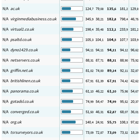
N/A
ac.uk
124
79
135
181
129
,7
,08
,6
,2
,8
N/A
virginmediabusiness.co.uk
345
38
182
798
46
,9
,21
,8
,4
,75
N/A
virtual1.co.uk
198
35
112
233
181
,4
,48
,1
,9
,2
N/A
psaltd.co.uk
105
104
104
107
103
,3
,1
,5
,7
,9
N/A
dyno1429.co.uk
94
94
94
94
96
,11
,11
,11
,12
,62
N/A
netservers.co.uk
88
87
88
88
75
,31
,71
,31
,90
,92
N/A
griffin.net.uk
81
74
89
92
32
,02
,00
,14
,11
,87
N/A
britishlinen.co.uk
67
61
67
74
42
,91
,39
,91
,42
,62
N/A
panorama.co.uk
61
46
61
75
54
,10
,22
,10
,98
,67
N/A
gotadsl.co.uk
74
54
74
95
20
,99
,47
,99
,52
,37
N/A
converged.co.uk
51
46
62
68
36
,50
,31
,87
,07
,01
N/A
org.uk
140
24
55
108
97
,4
,91
,75
,3
,82
N/A
tsrsurveyors.co.uk
73
72
73
73
18
,09
,87
,09
,32
,29