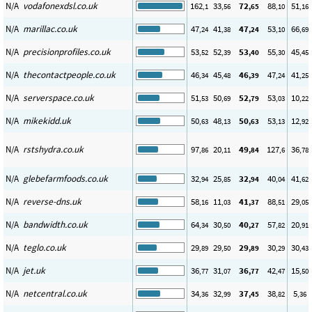
N/A
vodafonexdsl.co.uk
162
33
72
88
51
,1
,56
,65
,10
,16
N/A
marillac.co.uk
47
41
47
53
66
,24
,38
,24
,10
,69
N/A
precisionprofiles.co.uk
53
52
53
55
45
,52
,39
,40
,30
,45
N/A
thecontactpeople.co.uk
46
45
46
47
41
,34
,48
,39
,24
,25
N/A
serverspace.co.uk
51
50
52
53
10
,53
,69
,79
,03
,22
N/A
mikekidd.uk
50
48
50
53
12
,63
,13
,63
,13
,92
N/A
rstshydra.co.uk
97
20
49
127
36
,86
,11
,84
,6
,78
N/A
glebefarmfoods.co.uk
32
25
32
40
41
,94
,85
,94
,04
,62
N/A
reverse-dns.uk
58
11
41
88
29
,16
,03
,37
,51
,05
N/A
bandwidth.co.uk
64
30
40
57
20
,34
,50
,27
,82
,91
N/A
teglo.co.uk
29
29
29
30
30
,89
,50
,89
,29
,43
N/A
jet.uk
36
31
36
42
15
,77
,07
,77
,47
,50
N/A
netcentral.co.uk
34
32
37
38
5
,36
,99
,45
,82
,36