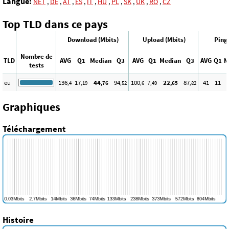
Langue:
NET
,
DE
,
AT
,
ES
,
IT
,
HU
,
PL
,
SK
,
UK
,
RO
,
CZ
Top TLD dans ce pays
Download (Mbits)
Upload (Mbits)
Ping
Nombre de
TLD
AVG
Q1
Median
Q3
AVG
Q1
Median
Q3
AVG
Q1
M
tests
eu
136
17
44
94
100
7
22
87
41
11
,4
,19
,76
,52
,6
,49
,65
,82
Graphiques
Téléchargement
Histoire