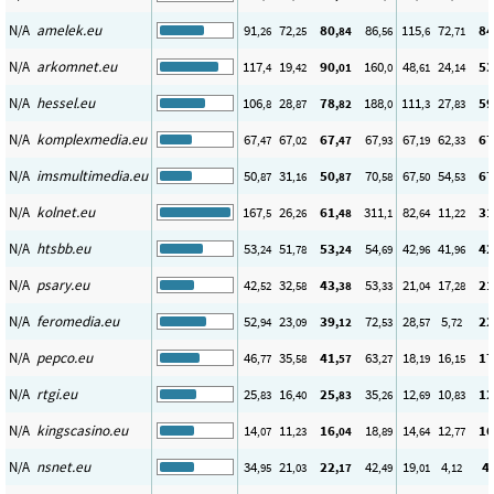
N/A
amelek.eu
91
72
80
86
115
72
84
,26
,25
,84
,56
,6
,71
N/A
arkomnet.eu
117
19
90
160
48
24
53
,4
,42
,01
,0
,61
,14
N/A
hessel.eu
106
28
78
188
111
27
59
,8
,87
,82
,0
,3
,83
N/A
komplexmedia.eu
67
67
67
67
67
62
67
,47
,02
,47
,93
,19
,33
N/A
imsmultimedia.eu
50
31
50
70
67
54
67
,87
,16
,87
,58
,50
,53
N/A
kolnet.eu
167
26
61
311
82
11
31
,5
,26
,48
,1
,64
,22
N/A
htsbb.eu
53
51
53
54
42
41
42
,24
,78
,24
,69
,96
,96
N/A
psary.eu
42
32
43
53
21
17
21
,52
,58
,38
,33
,04
,28
N/A
feromedia.eu
52
23
39
72
28
5
22
,94
,09
,12
,53
,57
,72
N/A
pepco.eu
46
35
41
63
18
16
17
,77
,58
,57
,27
,19
,15
N/A
rtgi.eu
25
16
25
35
12
10
12
,83
,40
,83
,26
,69
,83
N/A
kingscasino.eu
14
11
16
18
14
12
16
,07
,23
,04
,89
,64
,77
N/A
nsnet.eu
34
21
22
42
19
4
4
,95
,03
,17
,49
,01
,12