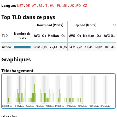
Langue:
NET
,
DE
,
AT
,
ES
,
IT
,
HU
,
PL
,
SK
,
UK
,
RO
,
CZ
Top TLD dans ce pays
Download (Mbits)
Upload (Mbits)
Pin
Nombre de
TLD
AVG
Q1
Median
Q3
AVG
Q1
Median
Q3
AVG
Q1
tests
net.do
62
8
25
85
34
2
10
50
100
46
,62
,23
,07
,85
,95
,42
,43
,87
Graphiques
Téléchargement
Histoire