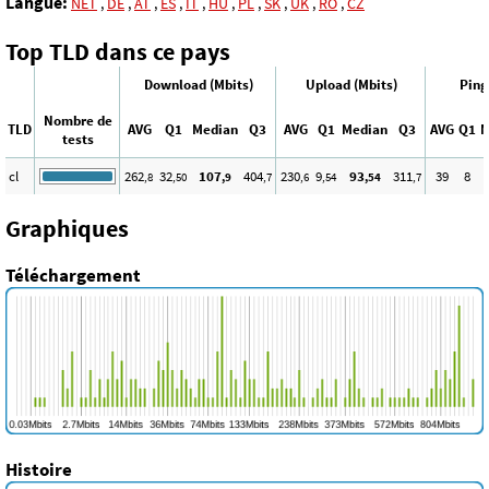
Langue:
NET
,
DE
,
AT
,
ES
,
IT
,
HU
,
PL
,
SK
,
UK
,
RO
,
CZ
Top TLD dans ce pays
Download (Mbits)
Upload (Mbits)
Ping
Nombre de
TLD
AVG
Q1
Median
Q3
AVG
Q1
Median
Q3
AVG
Q1
M
tests
cl
262
32
107
404
230
9
93
311
39
8
,8
,50
,9
,7
,6
,54
,54
,7
Graphiques
Téléchargement
Histoire