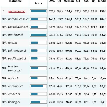
Hostname
AVG
Q1
Median
Q3
AVG
Q1
Media
tests
1.
pacificored.cl
370
56
184
795
331
29
196
,1
,03
,4
,1
,9
,28
,3
N/A
netenmicasa.cl
146
103
146
189
107
69
107
,7
,7
,7
,7
,9
,32
,9
N/A
tnasolutions.cl
98
96
102
102
127
121
131
,77
,34
,1
,9
,3
,8
,1
N/A
movistar.cl
236
37
108
405
192
10
84
,0
,85
,5
,2
,2
,02
,21
N/A
iptel.cl
92
92
92
92
93
93
93
,91
,84
,86
,93
,20
,16
,55
N/A
teknoriego.cl
90
89
90
90
89
88
89
,08
,53
,08
,63
,17
,01
,17
N/A
pacificonet.cl
78
77
81
81
79
76
87
,73
,34
,50
,50
,93
,02
,74
lasalle-
N/A
49
32
49
65
44
22
44
,19
,53
,19
,86
,36
,39
,36
temuco.cl
N/A
optic.cl
65
54
61
73
0
0
0
,00
,08
,05
,95
,81
,79
,80
N/A
entelpcs.cl
97
4
37
115
98
2
10
,18
,81
,18
,3
,84
,03
,83
N/A
cronet.cl
28
25
27
30
9
9
10
,01
,19
,85
,76
,96
,77
,32
N/A
finning.cl
26
23
26
30
0
0
0
,59
,10
,59
,08
,71
,61
,71