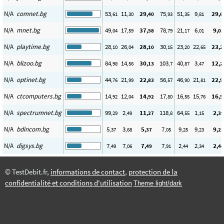
N/A
comnet.bg
53
11
29
75
51
9
29
,61
,30
,40
,93
,35
,81
,6
N/A
mnet.bg
49
17
37
78
21
6
9
,04
,59
,58
,79
,17
,01
,05
N/A
playtime.bg
28
26
28
30
23
22
23
,10
,04
,10
,15
,20
,65
,2
N/A
blizoo.bg
84
14
30
103
40
3
12
,98
,56
,13
,7
,87
,47
,2
N/A
optinet.bg
44
21
22
56
46
21
22
,76
,99
,83
,57
,90
,81
,9
N/A
ctcomputers.bg
14
12
14
17
16
15
16
,92
,04
,92
,80
,55
,76
,5
N/A
spectrumnet.bg
99
2
11
118
64
1
2
,29
,49
,27
,8
,55
,15
,39
N/A
bdincom.bg
5
3
5
7
9
9
9
,37
,68
,37
,05
,25
,23
,25
N/A
digsys.bg
7
7
7
7
2
2
2
,49
,06
,49
,91
,44
,34
,44
© TestDebit.fr,
informations de contact
,
protection de la
confidentialité et conditions d'utilisation
Theme light/dark