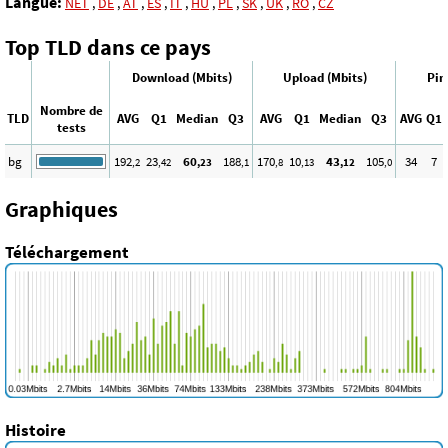
Langue:
NET
,
DE
,
AT
,
ES
,
IT
,
HU
,
PL
,
SK
,
UK
,
RO
,
CZ
Top TLD dans ce pays
Download (Mbits)
Upload (Mbits)
Pin
Nombre de
TLD
AVG
Q1
Median
Q3
AVG
Q1
Median
Q3
AVG
Q1
tests
bg
192
23
60
188
170
10
43
105
34
7
,2
,42
,23
,1
,8
,13
,12
,0
Graphiques
Téléchargement
Histoire