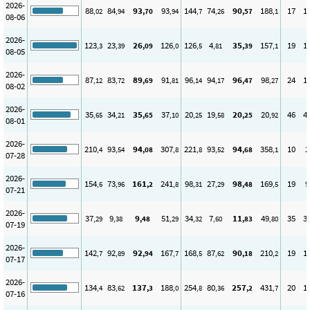
2026-
88
84
93
93
144
74
90
188
17
1
,02
,94
,70
,94
,7
,26
,57
,1
08-06
2026-
123
23
26
126
126
4
35
157
19
1
,3
,39
,09
,0
,5
,81
,39
,1
08-05
2026-
87
83
89
91
96
94
96
98
24
1
,12
,72
,69
,81
,14
,17
,47
,27
08-02
2026-
35
34
35
37
20
19
20
20
46
4
,65
,21
,65
,10
,25
,58
,25
,92
08-01
2026-
210
93
94
307
221
93
94
358
10
2
,4
,54
,08
,8
,8
,52
,68
,1
07-28
2026-
154
73
161
241
98
27
98
169
19
9
,6
,96
,2
,8
,31
,29
,48
,5
07-21
2026-
37
9
9
51
34
7
11
49
35
3
,29
,38
,48
,29
,32
,60
,83
,80
07-19
2026-
142
92
92
167
168
87
90
210
19
1
,7
,89
,94
,7
,5
,62
,18
,2
07-17
2026-
134
83
137
188
254
80
257
431
20
1
,4
,62
,3
,0
,8
,36
,2
,7
07-16