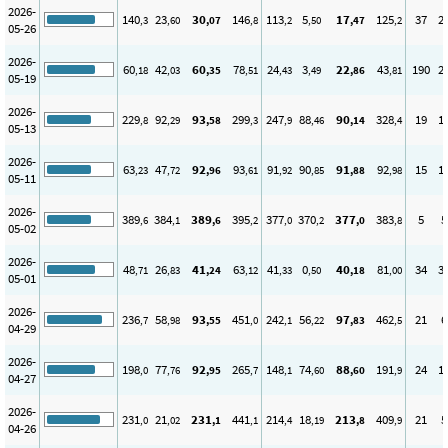
2026-
140
23
30
146
113
5
17
125
37
2
,3
,60
,07
,8
,2
,50
,47
,2
05-26
2026-
60
42
60
78
24
3
22
43
190
2
,18
,03
,35
,51
,43
,49
,86
,81
05-19
2026-
229
92
93
299
247
88
90
328
19
1
,8
,29
,58
,3
,9
,46
,14
,4
05-13
2026-
63
47
92
93
91
90
91
92
15
1
,23
,72
,96
,61
,92
,85
,88
,98
05-11
2026-
389
384
389
395
377
370
377
383
5
5
,6
,1
,6
,2
,0
,2
,0
,8
05-02
2026-
48
26
41
63
41
0
40
81
34
3
,71
,83
,24
,12
,33
,50
,18
,00
05-01
2026-
236
58
93
451
242
56
97
462
21
6
,7
,98
,55
,0
,1
,22
,83
,5
04-29
2026-
198
77
92
265
148
74
88
191
24
1
,0
,76
,95
,7
,1
,60
,60
,9
04-27
2026-
231
21
231
441
214
18
213
409
21
5
,0
,02
,1
,1
,4
,19
,8
,9
04-26