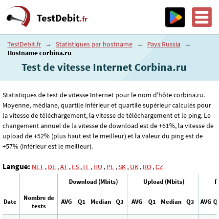
TestDebit
.fr
TestDebit.fr
→
Statistiques par hostname
→
Pays Russia
→
Hostname corbina.ru
Test de vitesse Internet Corbina.ru
Statistiques de test de vitesse Internet pour le nom d'hôte corbina.ru.
Moyenne, médiane, quartile inférieur et quartile supérieur calculés pour
la vitesse de téléchargement, la vitesse de téléchargement et le ping. Le
changement annuel de la vitesse de download est de +61%, la vitesse de
upload de +52% (plus haut est le meilleur) et la valeur du ping est de
+57% (inférieur est le meilleur).
Langue:
NET
,
DE
,
AT
,
ES
,
IT
,
HU
,
PL
,
SK
,
UK
,
RO
,
CZ
Download (Mbits)
Upload (Mbits)
P
Nombre de
Date
AVG
Q1
Median
Q3
AVG
Q1
Median
Q3
AVG
Q
tests