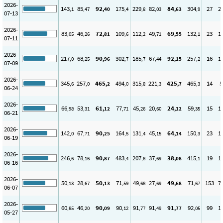
2026-
143
85
92
175
229
82
84
304
27
2
,1
,47
,40
,4
,8
,03
,63
,9
07-13
2026-
83
46
72
109
112
49
69
132
23
1
,05
,26
,81
,6
,2
,71
,55
,1
07-11
2026-
217
68
90
302
185
67
92
257
16
1
,0
,25
,96
,7
,7
,44
,15
,2
07-09
2026-
345
257
465
494
315
221
425
465
14
5
,6
,0
,2
,0
,8
,3
,7
,3
06-24
2026-
66
53
61
77
45
20
24
59
15
1
,98
,31
,12
,71
,26
,60
,12
,35
06-21
2026-
142
67
90
164
131
45
64
150
23
1
,0
,71
,25
,5
,4
,15
,14
,3
06-19
2026-
246
78
90
483
207
37
38
415
19
1
,6
,16
,87
,4
,8
,69
,08
,1
06-16
2026-
50
28
50
71
49
27
49
71
153
7
,13
,67
,13
,59
,68
,69
,68
,67
06-07
2026-
60
46
90
90
91
91
91
92
99
1
,85
,20
,09
,12
,77
,49
,77
,05
05-27