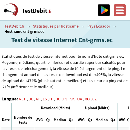
TestDebit
.fr
TestDebit.fr
→
Statistiques par hostname
→
Pays Ecuador
→
Hostname cnt-grms.ec
Test de vitesse Internet Cnt-grms.ec
Statistiques de test de vitesse Internet pour le nom d'hôte cnt-grms.ec.
Moyenne, médiane, quartile inférieur et quartile supérieur calculés pour
la vitesse de téléchargement, la vitesse de téléchargement et le ping. Le
changement annuel de la vitesse de download est de +496%, la vitesse
de upload de +472% (plus haut est le meilleur) et la valeur du ping est de
-21% (inférieur est le meilleur).
Langue:
NET
,
DE
,
AT
,
ES
,
IT
,
HU
,
PL
,
SK
,
UK
,
RO
,
CZ
Download (Mbits)
Upload (Mbits)
P
Nombre de
Date
AVG
Q1
Median
Q3
AVG
Q1
Median
Q3
AVG
Q
tests