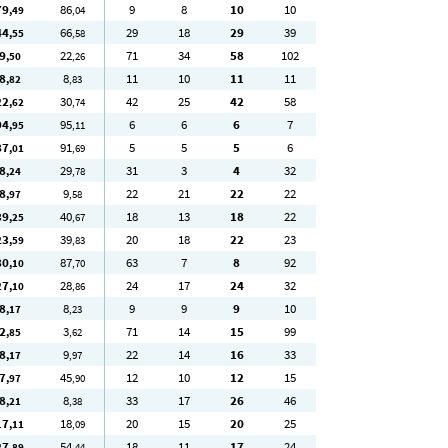
79
86
9
8
10
10
,49
,04
44
66
29
18
29
39
,55
,58
9
22
71
34
58
102
,50
,26
8
8
11
10
11
11
,82
,83
22
30
42
25
42
58
,62
,74
94
95
6
6
6
7
,95
,11
87
91
5
5
5
6
,01
,69
8
29
31
3
4
32
,24
,78
8
9
22
21
22
22
,97
,58
39
40
18
13
18
22
,25
,67
23
39
20
18
22
23
,59
,83
80
87
63
7
8
92
,10
,70
27
28
24
17
24
32
,10
,86
8
8
9
9
9
10
,17
,23
2
3
71
14
15
99
,85
,62
8
9
22
14
16
33
,17
,97
7
45
12
10
12
15
,97
,90
8
8
33
17
26
46
,21
,38
17
18
20
15
20
25
,11
,09
27
54
18
11
17
24
,89
,44