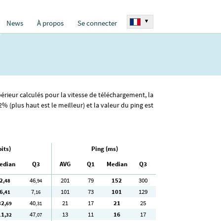
▾
News
À propos
Se connecter
périeur calculés pour la vitesse de téléchargement, la
 (plus haut est le meilleur) et la valeur du ping est
its)
Ping (ms)
edian
Q3
AVG
Q1
Median
Q3
2
46
201
79
152
300
,48
,94
6
7
101
73
101
129
,41
,16
32
40
21
17
21
25
,69
,31
11
47
13
11
16
17
,32
,07