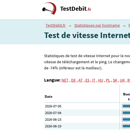
TestDebit
.fr
TestDebit.fr
→
Statistiques par hostname
→
Test de vitesse Interne
Statistiques de test de vitesse Internet pour le n
vitesse de téléchargement et le ping. Le changeme
de -74% (inférieur est le meilleur).
Langue:
NET
,
DE
,
AT
,
ES
,
IT
,
HU
,
PL
,
SK
,
UK
,
R
Nom
Date
t
2026-07-05
2026-07-04
2026-06-23
2026-06-19