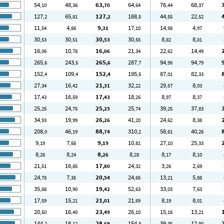
54
48
63
64
76
68
,10
,36
,70
,64
,44
,37
127
65
127
188
44
22
,2
,81
,2
,5
,55
,52
11
4
9
17
14
4
,54
,86
,31
,10
,98
,97
30
30
30
30
8
8
,53
,51
,53
,55
,82
,81
16
10
16
21
22
14
,06
,78
,06
,34
,62
,49
265
243
265
287
94
94
,6
,5
,6
,7
,95
,79
152
109
152
195
87
82
,4
,4
,4
,5
,01
,33
27
16
21
32
29
8
,34
,42
,31
,22
,57
,03
17
16
17
18
8
8
,43
,59
,43
,26
,97
,37
25
24
25
25
39
37
,25
,75
,25
,74
,25
,83
34
19
26
41
24
8
,93
,99
,26
,20
,62
,38
208
46
88
310
58
40
,0
,19
,74
,2
,61
,26
9
7
9
10
27
25
,19
,58
,19
,81
,10
,33
8
8
8
8
8
8
,26
,24
,26
,28
,17
,10
21
16
17
24
3
2
,51
,85
,80
,32
,26
,69
24
7
20
24
13
5
,78
,35
,54
,65
,21
,88
35
10
19
52
33
7
,88
,90
,42
,63
,03
,63
17
15
21
21
8
8
,59
,21
,01
,69
,19
,01
20
16
23
26
15
13
,50
,40
,49
,10
,16
,21
144
18
28
154
39
12
,2
,12
,69
,8
,35
,80