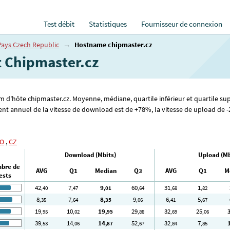
Test débit
Statistiques
Fournisseur de connexion
Pays Czech Republic
→
Hostname chipmaster.cz
t Chipmaster.cz
om d'hôte chipmaster.cz. Moyenne, médiane, quartile inférieur et quartile su
nt annuel de la vitesse de download est de +78%, la vitesse de upload de -2%
O
,
CZ
Download (Mbits)
Upload (Mb
bre de
AVG
Q1
Median
Q3
AVG
Q1
M
ests
42
7
9
60
31
1
,40
,47
,01
,64
,68
,82
8
7
8
9
6
5
,35
,64
,35
,06
,41
,67
19
10
19
29
32
25
,95
,02
,95
,88
,69
,06
39
14
14
52
32
7
,53
,06
,87
,67
,84
,85