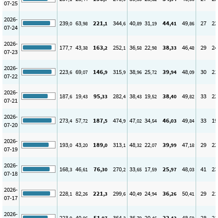
07-25
2026-
239
63
221
344
40
31
44
49
27
22
,0
,98
,1
,6
,89
,19
,41
,86
07-24
2026-
177
43
163
252
36
22
38
46
29
24
,7
,38
,2
,1
,58
,98
,33
,48
07-23
2026-
223
69
146
315
38
25
39
48
30
21
,6
,07
,9
,9
,96
,72
,94
,09
07-22
2026-
187
19
95
282
38
19
38
49
33
22
,6
,43
,33
,4
,43
,52
,40
,82
07-21
2026-
273
57
187
474
47
34
46
49
33
19
,4
,72
,5
,9
,02
,54
,03
,84
07-20
2026-
193
43
189
313
48
22
39
47
29
22
,0
,20
,0
,1
,32
,07
,99
,18
07-19
2026-
168
46
76
270
33
17
25
48
41
23
,3
,61
,30
,2
,65
,59
,97
,03
07-18
2026-
228
82
221
299
40
24
36
50
29
21
,1
,26
,3
,6
,49
,94
,26
,41
07-17
2026-
223
40
51
364
36
20
33
48
28
21