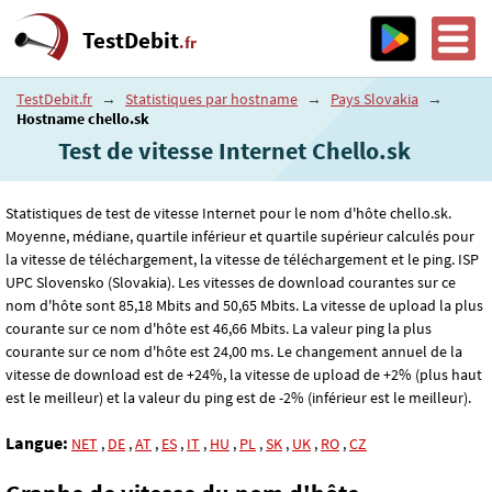
TestDebit
.fr
TestDebit.fr
→
Statistiques par hostname
→
Pays Slovakia
→
Hostname chello.sk
Test de vitesse Internet Chello.sk
Statistiques de test de vitesse Internet pour le nom d'hôte chello.sk.
Moyenne, médiane, quartile inférieur et quartile supérieur calculés pour
la vitesse de téléchargement, la vitesse de téléchargement et le ping. ISP
UPC Slovensko (Slovakia). Les vitesses de download courantes sur ce
nom d'hôte sont 85
,18
Mbits and 50
,65
Mbits. La vitesse de upload la plus
courante sur ce nom d'hôte est 46
,66
Mbits. La valeur ping la plus
courante sur ce nom d'hôte est 24
,00
ms. Le changement annuel de la
vitesse de download est de +24%, la vitesse de upload de +2% (plus haut
est le meilleur) et la valeur du ping est de -2% (inférieur est le meilleur).
Langue:
NET
,
DE
,
AT
,
ES
,
IT
,
HU
,
PL
,
SK
,
UK
,
RO
,
CZ