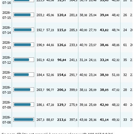
,9
,06
,97
,3
,79
,46
,43
,59
07-16
2026-
203
45
120
281
38
25
39
48
26
21
,2
,06
,4
,8
,38
,04
,04
,42
07-15
2026-
192
57
115
285
40
27
43
48
24
20
,7
,23
,0
,3
,00
,70
,82
,74
07-14
2026-
196
44
126
233
40
23
38
48
61
20
,9
,55
,6
,3
,70
,57
,46
,85
07-13
2026-
161
42
96
241
31
24
33
42
35
21
,9
,63
,84
,1
,24
,11
,24
,32
07-12
2026-
184
52
154
291
40
23
38
51
32
22
,4
,05
,6
,7
,92
,24
,50
,03
07-11
2026-
263
96
206
399
38
26
38
47
28
21
,7
,77
,3
,0
,11
,09
,05
,02
07-10
2026-
186
47
129
275
39
25
42
48
40
24
,1
,28
,7
,9
,16
,69
,90
,22
07-09
2026-
267
88
213
397
43
26
41
49
33
20
,3
,57
,6
,6
,08
,36
,14
,32
07-08