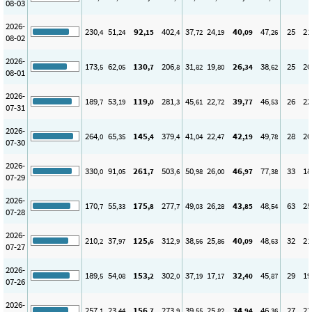
08-03
2026-
230
51
92
402
37
24
40
47
25
21
,4
,24
,15
,4
,72
,19
,09
,26
08-02
2026-
173
62
130
206
31
19
26
38
25
20
,5
,05
,7
,8
,82
,80
,34
,62
08-01
2026-
189
53
119
281
45
22
39
46
26
22
,7
,19
,0
,3
,61
,72
,77
,53
07-31
2026-
264
65
145
379
41
22
42
49
28
20
,0
,35
,4
,4
,04
,47
,19
,78
07-30
2026-
330
91
261
503
50
26
46
77
33
18
,0
,05
,7
,6
,98
,00
,97
,38
07-29
2026-
170
55
175
277
49
26
43
48
63
25
,7
,33
,8
,7
,03
,28
,85
,54
07-28
2026-
210
37
125
312
38
25
40
48
32
21
,2
,97
,6
,9
,56
,86
,09
,63
07-27
2026-
189
54
153
302
37
17
32
45
29
19
,5
,08
,2
,0
,19
,17
,40
,87
07-26
2026-
257
23
156
273
39
25
34
46
27
22
,1
,44
,7
,9
,55
,82
,94
,36