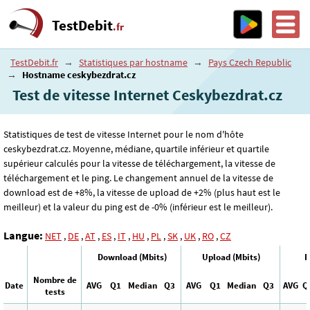
TestDebit
.fr
TestDebit.fr
→
Statistiques par hostname
→
Pays Czech Republic
→
Hostname ceskybezdrat.cz
Test de vitesse Internet Ceskybezdrat.cz
Statistiques de test de vitesse Internet pour le nom d'hôte
ceskybezdrat.cz. Moyenne, médiane, quartile inférieur et quartile
supérieur calculés pour la vitesse de téléchargement, la vitesse de
téléchargement et le ping. Le changement annuel de la vitesse de
download est de +8%, la vitesse de upload de +2% (plus haut est le
meilleur) et la valeur du ping est de -0% (inférieur est le meilleur).
Langue:
NET
,
DE
,
AT
,
ES
,
IT
,
HU
,
PL
,
SK
,
UK
,
RO
,
CZ
Download (Mbits)
Upload (Mbits)
P
Nombre de
Date
AVG
Q1
Median
Q3
AVG
Q1
Median
Q3
AVG
Q
tests