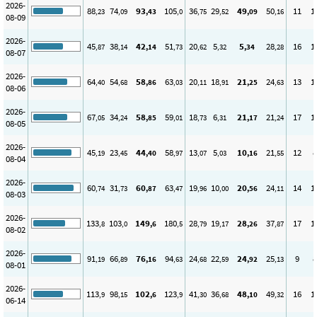
2026-
88
74
93
105
36
29
49
50
11
1
,23
,09
,43
,0
,75
,52
,09
,16
08-09
2026-
45
38
42
51
20
5
5
28
16
1
,87
,14
,14
,73
,62
,32
,34
,28
08-07
2026-
64
54
58
63
20
18
21
24
13
1
,40
,68
,86
,03
,11
,91
,25
,63
08-06
2026-
67
34
58
59
18
6
21
21
17
1
,05
,24
,85
,01
,73
,31
,17
,24
08-05
2026-
45
23
44
58
13
5
10
21
12
8
,19
,45
,40
,97
,07
,03
,16
,55
08-04
2026-
60
31
60
63
19
10
20
24
14
1
,74
,73
,87
,47
,96
,00
,56
,11
08-03
2026-
133
103
149
180
28
19
28
37
17
1
,8
,0
,6
,5
,79
,17
,26
,87
08-02
2026-
91
66
76
94
24
22
24
25
9
8
,19
,89
,16
,63
,68
,59
,92
,13
08-01
2026-
113
98
102
123
41
36
48
49
16
1
,9
,15
,6
,9
,30
,68
,10
,32
06-14