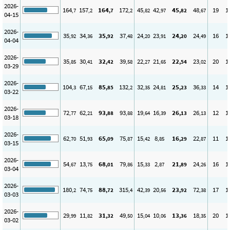
2026-
164
157
164
172
45
42
45
48
19
1
,7
,2
,7
,2
,82
,97
,82
,67
04-15
2026-
35
34
35
37
24
23
24
24
16
1
,92
,36
,92
,48
,20
,91
,20
,49
04-04
2026-
35
30
32
39
22
21
22
23
20
1
,85
,41
,42
,58
,27
,65
,54
,02
03-29
2026-
104
67
85
132
32
24
25
36
14
1
,3
,15
,85
,2
,35
,81
,23
,33
03-22
2026-
72
62
93
93
19
16
26
26
12
1
,77
,21
,88
,88
,64
,39
,13
,13
03-18
2026-
62
51
65
75
15
8
16
22
11
1
,70
,93
,09
,87
,42
,85
,29
,87
03-15
2026-
54
13
68
79
15
2
21
24
16
1
,67
,75
,01
,86
,33
,87
,89
,26
03-04
2026-
180
74
88
315
42
20
23
72
17
1
,2
,75
,72
,4
,39
,56
,92
,38
03-03
2026-
29
11
31
49
15
10
13
18
20
1
,99
,82
,32
,50
,04
,06
,36
,35
03-02