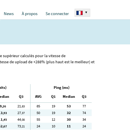
▾
News
À propos
Se connecter
e supérieur calculés pour la vitesse de
tesse de upload de +288% (plus haut est le meilleur) et
its)
Ping (ms)
edian
Q3
AVG
Q1
Median
Q3
9
21
85
19
53
77
,26
,83
13
27
50
19
32
74
,93
,37
11
44
55
12
30
34
,45
,08
62
73
24
10
11
24
,67
,21