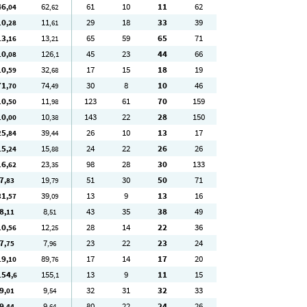
46
62
61
10
11
62
,04
,62
10
11
29
18
33
39
,28
,61
13
13
65
59
65
71
,16
,21
10
126
45
23
44
66
,08
,1
10
32
17
15
18
19
,59
,68
71
74
30
8
10
46
,70
,49
10
11
123
61
70
159
,50
,98
10
10
143
22
28
150
,00
,38
25
39
26
10
13
17
,84
,44
15
15
24
22
26
26
,24
,88
16
23
98
28
30
133
,62
,35
7
19
51
30
50
71
,83
,79
31
39
13
9
13
16
,57
,09
8
8
43
35
38
49
,11
,51
10
12
28
14
22
36
,56
,25
7
7
23
22
23
24
,75
,96
19
89
17
14
17
20
,10
,76
154
155
13
9
11
15
,6
,1
9
9
32
31
32
33
,01
,54
9
9
80
22
24
26
,44
,64