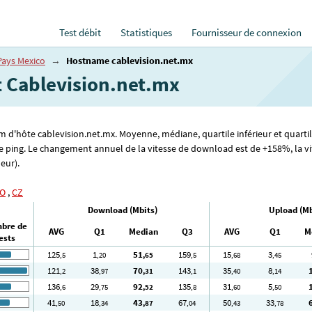
Test débit
Statistiques
Fournisseur de connexion
Pays Mexico
→
Hostname cablevision.net.mx
et Cablevision.net.mx
om d'hôte cablevision.net.mx. Moyenne, médiane, quartile inférieur et quartil
e ping. Le changement annuel de la vitesse de download est de +158%, la vi
leur).
O
,
CZ
Download (Mbits)
Upload (Mb
bre de
AVG
Q1
Median
Q3
AVG
Q1
M
ests
125
1
51
159
15
3
,5
,20
,65
,5
,68
,45
121
38
70
143
35
8
,2
,97
,31
,1
,40
,14
136
29
92
135
31
5
,6
,75
,52
,8
,60
,50
41
18
43
67
50
33
,50
,34
,87
,04
,43
,78