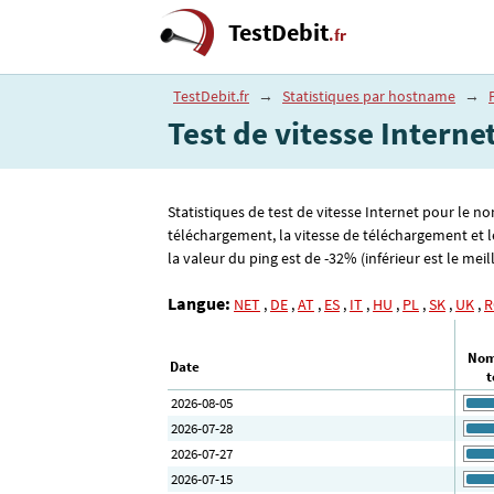
TestDebit
.fr
TestDebit.fr
→
Statistiques par hostname
→
Test de vitesse Intern
Statistiques de test de vitesse Internet pour le n
téléchargement, la vitesse de téléchargement et l
la valeur du ping est de -32% (inférieur est le meil
Langue:
NET
,
DE
,
AT
,
ES
,
IT
,
HU
,
PL
,
SK
,
UK
,
R
Nom
Date
t
2026-08-05
2026-07-28
2026-07-27
2026-07-15