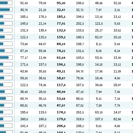
91
79
95
106
48
32
,43
,93
,30
,8
,86
,28
30
21
32
32
7
2
,70
,25
,47
,72
,97
,31
185
176
185
194
13
13
,1
,3
,1
,0
,16
,12
145
21
77
202
121
5
,5
,14
,91
,3
,5
,53
131
130
132
133
25
10
,9
,4
,9
,8
,27
,52
122
115
159
160
62
10
,3
,0
,2
,3
,57
,18
73
44
84
108
8
5
,80
,07
,19
,7
,11
,43
87
55
74
131
8
6
,24
,06
,22
,6
,05
,24
77
11
61
143
53
13
,17
,49
,64
,0
,31
,30
171
157
196
198
14
13
,6
,0
,1
,5
,25
,12
43
35
49
54
17
11
,99
,83
,21
,75
,95
,89
59
38
58
79
16
4
,20
,51
,87
,56
,46
,50
122
74
117
167
34
28
,5
,36
,0
,8
,85
,97
36
28
40
47
7
7
,43
,02
,94
,10
,94
,45
60
30
53
88
9
7
,74
,13
,68
,51
,21
,16
60
46
47
67
7
7
,51
,78
,07
,52
,89
,75
195
119
174
261
63
14
,6
,0
,3
,5
,19
,57
260
160
179
319
107
82
,8
,8
,0
,9
,0
,58
141
107
206
208
6
4
,4
,2
,6
,2
,61
,88
81
49
104
120
7
8
,59
,25
,1
,6
,84
,17