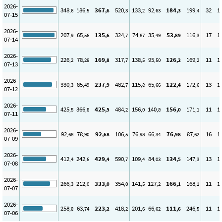
2026-
348
186
367
520
133
92
184
199
32
1
,6
,5
,6
,3
,2
,63
,3
,4
07-15
2026-
207
65
135
324
74
35
53
116
17
1
,9
,56
,6
,7
,87
,49
,89
,3
07-14
2026-
226
78
169
317
138
95
126
169
11
1
,2
,28
,8
,7
,5
,50
,2
,2
07-13
2026-
330
85
237
482
115
65
122
172
13
1
,3
,49
,9
,7
,8
,66
,4
,6
07-12
2026-
425
366
425
484
156
140
156
171
11
1
,5
,8
,5
,2
,0
,8
,0
,1
07-11
2026-
92
78
92
106
76
66
76
87
16
1
,68
,90
,68
,5
,98
,34
,98
,62
07-09
2026-
412
242
429
590
109
84
134
147
13
1
,4
,6
,4
,7
,4
,03
,5
,3
07-08
2026-
266
212
333
354
141
127
166
168
11
1
,3
,0
,0
,0
,5
,2
,1
,1
07-07
2026-
258
63
223
418
201
66
111
246
11
1
,8
,74
,2
,2
,6
,62
,6
,5
07-06