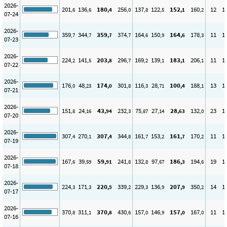
2026-
201
136
180
256
137
122
152
160
12
1
,6
,6
,4
,0
,8
,5
,1
,2
07-24
2026-
359
344
359
374
164
150
164
178
11
1
,7
,7
,7
,7
,6
,9
,6
,3
07-23
2026-
224
141
203
296
169
139
183
206
11
1
,2
,5
,8
,7
,2
,1
,1
,1
07-22
2026-
176
48
174
301
116
28
100
188
13
1
,0
,23
,0
,8
,3
,71
,4
,1
07-21
2026-
151
24
43
232
75
27
28
132
23
1
,8
,16
,94
,3
,87
,14
,63
,0
07-20
2026-
307
270
307
344
161
153
161
170
11
1
,4
,1
,4
,8
,7
,2
,7
,2
07-19
2026-
167
39
59
241
132
97
186
194
19
1
,6
,59
,91
,8
,8
,67
,3
,6
07-18
2026-
224
171
220
339
229
136
207
350
14
1
,3
,3
,5
,2
,3
,9
,9
,2
07-17
2026-
370
311
370
430
157
146
157
167
11
1
,8
,1
,8
,6
,0
,9
,0
,0
07-16