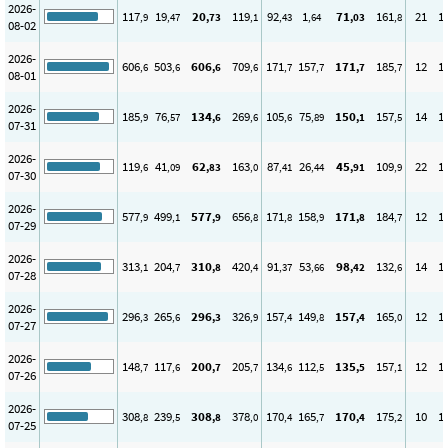
2026-
117
19
20
119
92
1
71
161
21
1
,9
,47
,73
,1
,43
,64
,03
,8
08-02
2026-
606
503
606
709
171
157
171
185
12
1
,6
,6
,6
,6
,7
,7
,7
,7
08-01
2026-
185
76
134
269
105
75
150
157
14
1
,9
,57
,6
,6
,6
,89
,1
,5
07-31
2026-
119
41
62
163
87
26
45
109
22
1
,6
,09
,83
,0
,41
,44
,91
,9
07-30
2026-
577
499
577
656
171
158
171
184
12
1
,9
,1
,9
,8
,8
,9
,8
,7
07-29
2026-
313
204
310
420
91
53
98
132
14
1
,1
,7
,8
,4
,37
,66
,42
,6
07-28
2026-
296
265
296
326
157
149
157
165
12
1
,3
,6
,3
,9
,4
,8
,4
,0
07-27
2026-
148
117
200
205
134
112
135
157
12
1
,7
,6
,7
,7
,6
,5
,5
,1
07-26
2026-
308
239
308
378
170
165
170
175
10
1
,8
,5
,8
,0
,4
,7
,4
,2
07-25