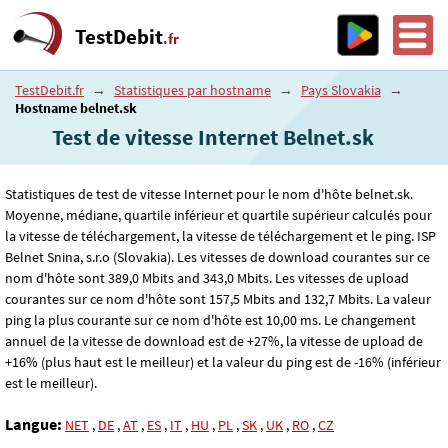
TestDebit
.fr
TestDebit.fr
→
Statistiques par hostname
→
Pays Slovakia
→
Hostname belnet.sk
Test de vitesse Internet Belnet.sk
Statistiques de test de vitesse Internet pour le nom d'hôte belnet.sk.
Moyenne, médiane, quartile inférieur et quartile supérieur calculés pour
la vitesse de téléchargement, la vitesse de téléchargement et le ping. ISP
Belnet Snina, s.r.o (Slovakia). Les vitesses de download courantes sur ce
nom d'hôte sont 389
,0
Mbits and 343
,0
Mbits. Les vitesses de upload
courantes sur ce nom d'hôte sont 157
,5
Mbits and 132
,7
Mbits. La valeur
ping la plus courante sur ce nom d'hôte est 10
,00
ms. Le changement
annuel de la vitesse de download est de +27%, la vitesse de upload de
+16% (plus haut est le meilleur) et la valeur du ping est de -16% (inférieur
est le meilleur).
Langue:
NET
,
DE
,
AT
,
ES
,
IT
,
HU
,
PL
,
SK
,
UK
,
RO
,
CZ